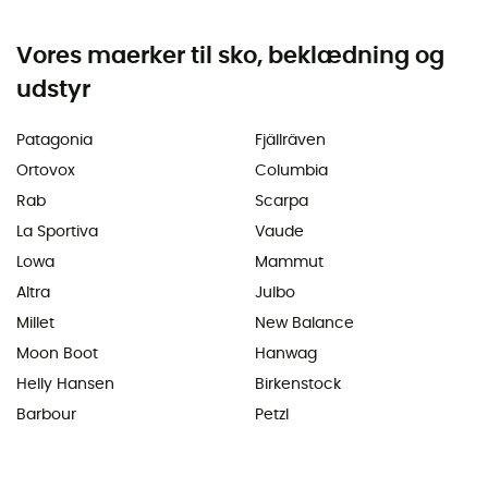
Vores maerker til sko, beklædning og
udstyr
Patagonia
Fjällräven
Ortovox
Columbia
Rab
Scarpa
La Sportiva
Vaude
Lowa
Mammut
Altra
Julbo
Millet
New Balance
Moon Boot
Hanwag
Helly Hansen
Birkenstock
Barbour
Petzl