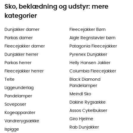
Sko, beklædning og udstyr: mere
kategorier
Dunjakker damer
Fleecejakker Børn
Parkas damer
Aigle Regnstøvler børn
Fleecejakker damer
Patagonia Fleecejakker
Dunjakker herrer
Pyrenex Dunjakker
Parkas herrer
Helly Hansen Jakker
Fleecejakker herrer
Columbia Fleecejakker
Telte
Black Diamond
Pandelamper
Liggeunderlag
Meindl Sko
Pandelamper
Dakine Rygsække
Soveposer
Assos Cykelbukser
Kogeapparater
Giro Hjelme
Vandrerygsække
Rab Dunjakker
Ispigge