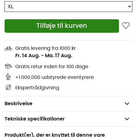
Ekstremt let og holdbar
Stof imprægneret med titandioxid tilbyder UPF-
Tilføje til kurven
beskyttelse: SPF 50+
Åben ventilation under armene
Gratis levering fra 1000 kr
Tommelfingerhuller
Fr. 14 Aug.
-
Ma. 17 Aug.
Elastisk hætte med foldbar lomme
Gratis retur inden for 100 dage
+1.000.000 udstyrede eventyrere
Reflekterende detaljer
Ekspertrådgivning
Standard pasform
Vægt: 186 g
Beskrivelse
Tekniske specifikationer
Anbefales til
Produkt(er), der er knyttet til denne vare