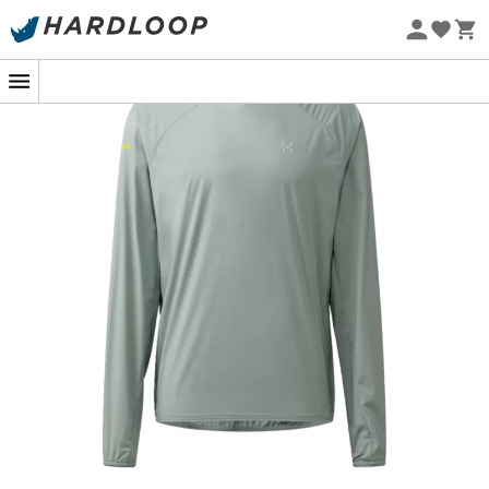
-5% Extra - Kode Summer5
Øko-fremstillet
På stejle stier eller i den tørre ørken kan solen være en
frygtindgydende modstander. Heldigvis træder
L.I.M
Sunpack Hoodie
fra
Haglöfs
ind på scenen med sit
UPF
50+
stof beriget med titandioxid. Dette
lette
og
strækbare
skjold giver dig en enestående
solbeskyttelse, kombineret med en
holdbarhed
der