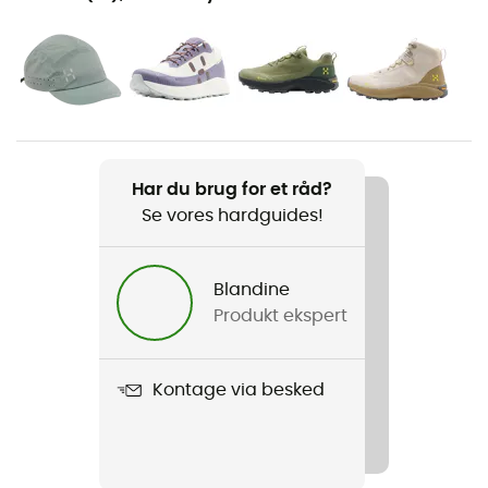
Vandreture / Klatring / Trail / Trekking / Fast hiking
Køn
Herre
Vægt
186 g
Har du brug for et råd?
Se vores hardguides!
Produkt
L.I.M Sunpack Hoodie
Blandine
Stretch
Produkt ekspert
Ja
Snit
Kontage via besked
Standard
Label