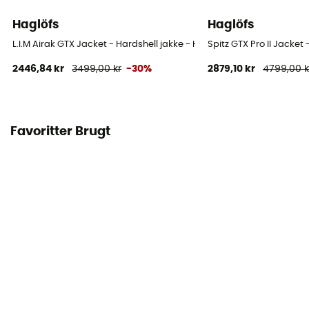
Haglöfs
Haglöfs
L.I.M Airak GTX Jacket - Hardshell jakke - Herrer
Spitz GTX Pro II Jacket
2446,84 kr
3499,00 kr
-30%
2879,10 kr
4799,00 k
Favoritter Brugt