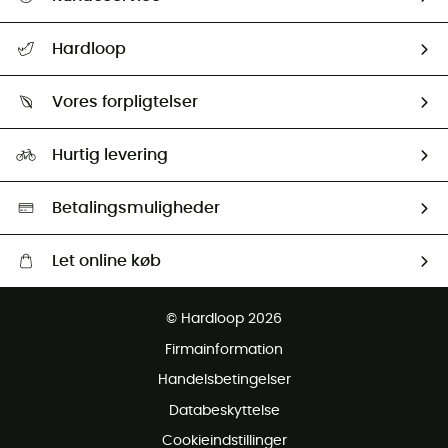
FAQs & hjælp
Hardloop
Følge min pakke
Om os
Returnering & Tilbagebetaling
Vores forpligtelser
HardGuides
Størrelsesguide
Vores foraftryk
Our ambassadors
Hurtig levering
Second hand
HardGreen Udvalg
Betalingsmuligheder
Let online køb
Gratis levering fra 1000 kr
© Hardloop 2026
Gratis retur inden for 100 dage
Firmainformation
Gratis Kundeservice
Handelsbetingelser
Databeskyttelse
Cookieindstillinger