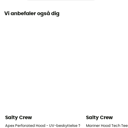
Bluesign / PFC-Free
Vi anbefaler også dig
Ærmer
Lange
Materialer
88 % polyamide 12 % élasthanne
Reflekterende elementer
Nej
UV-beskyttelse
UPF 50+
Breathable
Ja
Salty Crew
Salty Crew
Apex Perforated Hood - UV-beskyttelse T-shirts - Herrer
Mariner Hood Tech Tee 