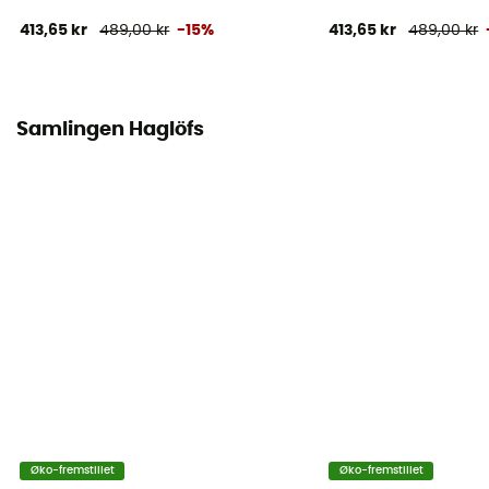
413,65 kr
489,00 kr
-15%
413,65 kr
489,00 kr
Samlingen Haglöfs
Øko-fremstillet
Øko-fremstillet