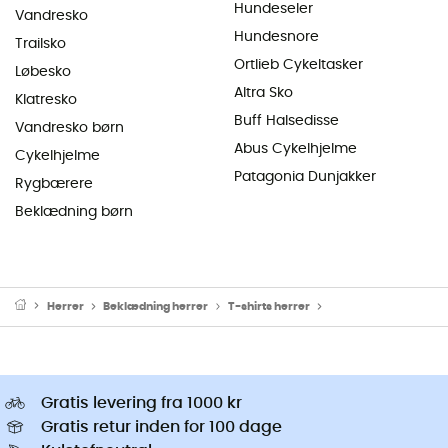
Hundeseler
Vandresko
Hundesnore
Trailsko
Ortlieb Cykeltasker
Løbesko
Altra Sko
Klatresko
Buff Halsedisse
Vandresko børn
Abus Cykelhjelme
Cykelhjelme
Patagonia Dunjakker
Rygbærere
Beklædning børn
Herrer
Beklædning herrer
T-shirts herrer
UV-beskyttelse T-shirt
Gratis levering fra 1000 kr
Gratis retur inden for 100 dage