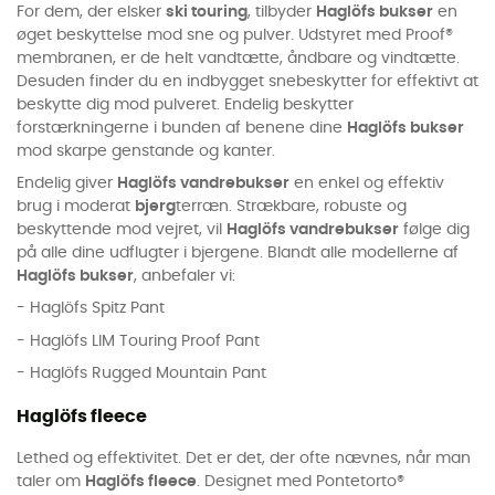
For dem, der elsker
ski touring
, tilbyder
Haglöfs bukser
en
øget beskyttelse mod sne og pulver. Udstyret med Proof®
membranen, er de helt vandtætte, åndbare og vindtætte.
Desuden finder du en indbygget snebeskytter for effektivt at
beskytte dig mod pulveret. Endelig beskytter
forstærkningerne i bunden af benene dine
Haglöfs bukser
mod skarpe genstande og kanter.
Endelig giver
Haglöfs vandrebukser
en enkel og effektiv
brug i moderat
bjerg
terræn. Strækbare, robuste og
beskyttende mod vejret, vil
Haglöfs vandrebukser
følge dig
på alle dine udflugter i bjergene. Blandt alle modellerne af
Haglöfs bukser
, anbefaler vi:
- Haglöfs Spitz Pant
- Haglöfs LIM Touring Proof Pant
- Haglöfs Rugged Mountain Pant
Haglöfs fleece
Lethed og effektivitet. Det er det, der ofte nævnes, når man
taler om
Haglöfs fleece
. Designet med Pontetorto®