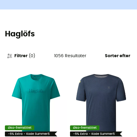
Haglöfs
1056
Resultater
Filtrer
(
0
)
Sorter efter
Øko-fremstillet
Øko-fremstillet
-5% Extra - Kode Summer5
-5% Extra - Kode Summer5