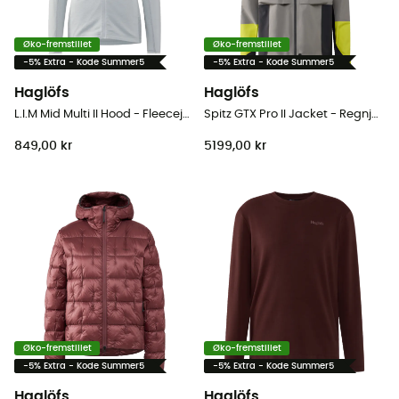
Øko-fremstillet
Øko-fremstillet
-5% Extra - Kode Summer5
-5% Extra - Kode Summer5
Haglöfs
Haglöfs
L.I.M Mid Multi II Hood - Fleecejakke - Damer
Spitz GTX Pro II Jacket - Regnjakke - Herrer
849,00 kr
5199,00 kr
Øko-fremstillet
Øko-fremstillet
-5% Extra - Kode Summer5
-5% Extra - Kode Summer5
Haglöfs
Haglöfs