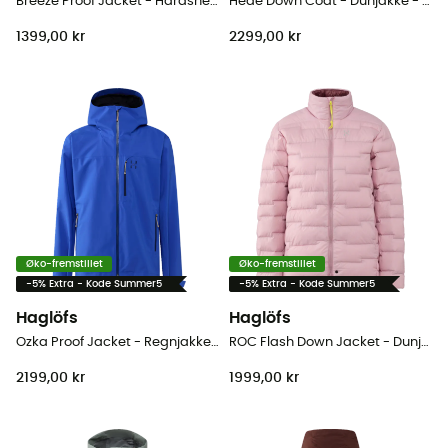
Breeze Proof Jacket - Hardshell jakke - Herrer
Hede Down Coat - Dunjakke - Damer
1399,00 kr
2299,00 kr
Øko-fremstillet
Øko-fremstillet
-5% Extra - Kode Summer5
-5% Extra - Kode Summer5
Haglöfs
Haglöfs
Ozka Proof Jacket - Regnjakke - Herrer
ROC Flash Down Jacket - Dunjakke - Damer
2199,00 kr
1999,00 kr