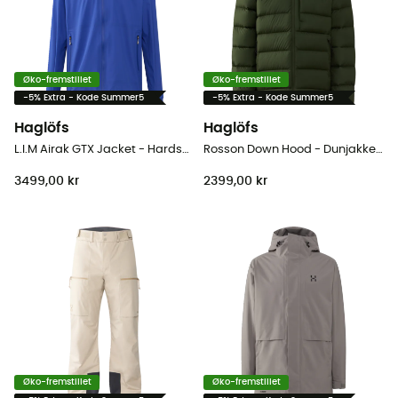
Øko-fremstillet
Øko-fremstillet
-5% Extra - Kode Summer5
-5% Extra - Kode Summer5
Haglöfs
Haglöfs
L.I.M Airak GTX Jacket - Hardshell jakke - Herrer
Rosson Down Hood - Dunjakke - Herrer
3499,00 kr
2399,00 kr
Øko-fremstillet
Øko-fremstillet