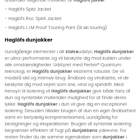
anbefaler følgende modeller af
Haglöfs jakker
:
- Haglöfs Spitz Jacket
- Haglöfs Roc Spirit Jacket
- Haglöfs L.I.M Proof Touring Pant (til ski touring)
Haglöfs dunjakker
Uundgåelige elementer i dit
klatre
udstyr,
Haglöfs dunjakker
er ultra-performante og vil beskytte dig mod kulden under
alle omstændigheder. Udstyret med Pertex® Quantum
teknologi, er
Haglöfs dunjakker
ekstremt robuste. De vil
modstå slid og intensiv brug. Åndbare og vindtætte, vil de
beskytte dig mod vejret som sne, vind og spindrift. Med
hensyn til isolering vil
Haglöfs dunjakker
give både fans af
dun og syntetiske materialer mulighed for at finde deres
lykke.
Haglöfs dunjakker
i dun vil give dig en exceptionel
isolering. Desuden tillader brugen af dun en øget åndbarhed
samt en betydelig komprimerbarhed, uundgåelig for
bestigninger og ekspeditioner. Brugen af syntetisk isolering
begrænser effekten af fugt på
dunjakkens
ydeevne. For
resten finder du de samme egenskaber som
dunjakker
i