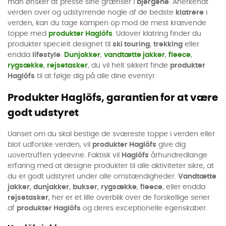
man ønsker at presse sine grænser i
bjergene
. Anerkendt
verden over og udstyrrende nogle af de bedste
klatrere
i
verden, kan du tage kampen op mod de mest krævende
toppe med
produkter Haglöfs
. Udover klatring finder du
produkter specielt designet til
ski touring
,
trekking
eller
endda
lifestyle
.
Dunjakker
,
vandtætte jakker
,
fleece
,
rygsække
,
rejsetasker
, du vil helt sikkert finde
produkter
Haglöfs
til at følge dig på alle dine eventyr.
Produkter Haglöfs, garantien for at være
godt udstyret
Uanset om du skal bestige de sværeste toppe i verden eller
blot udforske verden, vil
produkter Haglöfs
give dig
uovertruffen ydeevne. Faktisk vil
Haglöfs
århundredlange
erfaring med at designe produkter til alle aktiviteter sikre, at
du er godt udstyret under alle omstændigheder.
Vandtætte
jakker
,
dunjakker
,
bukser
,
rygsække
,
fleece
, eller endda
rejsetasker
, her er et lille overblik over de forskellige serier
af
produkter Haglöfs
og deres exceptionelle egenskaber.