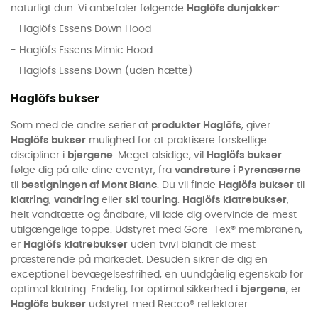
naturligt dun. Vi anbefaler følgende
Haglöfs dunjakker
:
- Haglöfs Essens Down Hood
- Haglöfs Essens Mimic Hood
- Haglöfs Essens Down (uden hætte)
Haglöfs bukser
Som med de andre serier af
produkter Haglöfs
, giver
Haglöfs bukser
mulighed for at praktisere forskellige
discipliner i
bjergene
. Meget alsidige, vil
Haglöfs bukser
følge dig på alle dine eventyr, fra
vandreture i Pyrenæerne
til
bestigningen af Mont Blanc
. Du vil finde
Haglöfs bukser
til
klatring
,
vandring
eller
ski touring
.
Haglöfs klatrebukser
,
helt vandtætte og åndbare, vil lade dig overvinde de mest
utilgængelige toppe. Udstyret med Gore-Tex® membranen,
er
Haglöfs klatrebukser
uden tvivl blandt de mest
præsterende på markedet. Desuden sikrer de dig en
exceptionel bevægelsesfrihed, en uundgåelig egenskab for
optimal klatring. Endelig, for optimal sikkerhed i
bjergene
, er
Haglöfs bukser
udstyret med Recco® reflektorer.