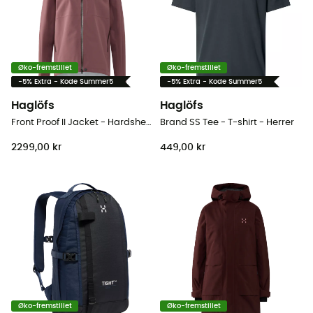
Øko-fremstillet
Øko-fremstillet
-5% Extra - Kode Summer5
-5% Extra - Kode Summer5
Haglöfs
Haglöfs
Front Proof II Jacket - Hardshell jakke - Damer
Brand SS Tee - T-shirt - Herrer
2299,00 kr
449,00 kr
Øko-fremstillet
Øko-fremstillet