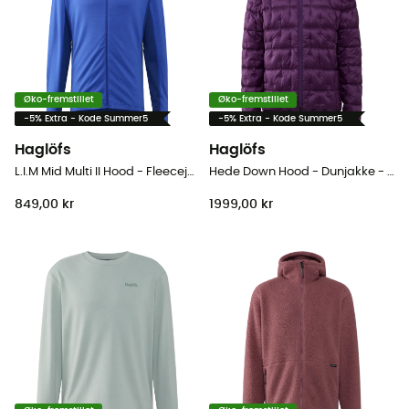
Øko-fremstillet
Øko-fremstillet
-5% Extra - Kode Summer5
-5% Extra - Kode Summer5
Haglöfs
Haglöfs
L.I.M Mid Multi II Hood - Fleecejakke - Herrer
Hede Down Hood - Dunjakke - Herrer
849,00 kr
1999,00 kr