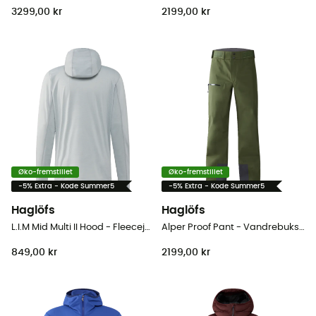
3299,00 kr
2199,00 kr
Øko-fremstillet
Øko-fremstillet
-5% Extra - Kode Summer5
-5% Extra - Kode Summer5
Haglöfs
Haglöfs
L.I.M Mid Multi II Hood - Fleecejakke - Herrer
Alper Proof Pant - Vandrebukser - Herrer
849,00 kr
2199,00 kr