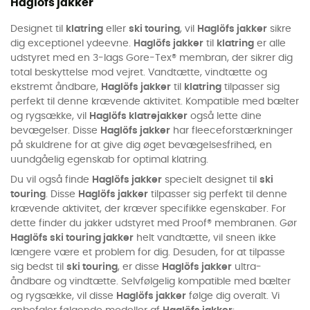
Haglöfs jakker
Designet til
klatring
eller
ski touring
, vil
Haglöfs jakker
sikre
dig exceptionel ydeevne.
Haglöfs jakker
til
klatring
er alle
udstyret med en 3-lags Gore-Tex® membran, der sikrer dig
total beskyttelse mod vejret. Vandtætte, vindtætte og
ekstremt åndbare,
Haglöfs jakker
til
klatring
tilpasser sig
perfekt til denne krævende aktivitet. Kompatible med bælter
og rygsække, vil
Haglöfs klatrejakker
også lette dine
bevægelser. Disse
Haglöfs jakker
har fleeceforstærkninger
på skuldrene for at give dig øget bevægelsesfrihed, en
uundgåelig egenskab for optimal klatring.
Du vil også finde
Haglöfs jakker
specielt designet til
ski
touring
. Disse
Haglöfs jakker
tilpasser sig perfekt til denne
krævende aktivitet, der kræver specifikke egenskaber. For
dette finder du jakker udstyret med Proof® membranen. Gør
Haglöfs ski touring jakker
helt vandtætte, vil sneen ikke
længere være et problem for dig. Desuden, for at tilpasse
sig bedst til
ski touring
, er disse
Haglöfs jakker
ultra-
åndbare og vindtætte. Selvfølgelig kompatible med bælter
og rygsække, vil disse
Haglöfs jakker
følge dig overalt. Vi