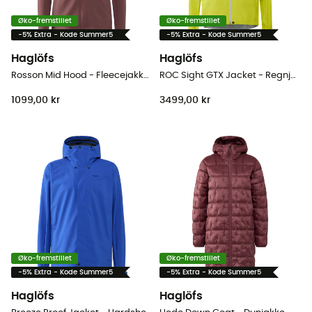
Øko-fremstillet
Øko-fremstillet
-5% Extra - Kode Summer5
-5% Extra - Kode Summer5
Haglöfs
Haglöfs
Rosson Mid Hood - Fleecejakke - Damer
ROC Sight GTX Jacket - Regnjakke - Herrer
1099,00 kr
3499,00 kr
Øko-fremstillet
Øko-fremstillet
-5% Extra - Kode Summer5
-5% Extra - Kode Summer5
Haglöfs
Haglöfs