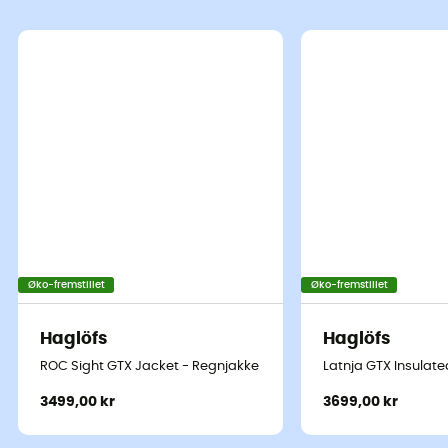
Øko-fremstillet
Øko-fremstillet
Haglöfs
Haglöfs
ROC Sight GTX Jacket - Regnjakke - Herrer
Latnja GTX Insulate
3499,00 kr
3699,00 kr