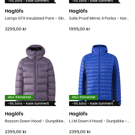
-5% Extra - Kode Summer5
-5% Extra - Kode Summer5
Haglöfs
Haglöfs
Latnja GTX Insulated Pant - Skibukser - Herrer
Salix Proof Mimic II Parka - Hardshell jakke - Herrer
3299,00 kr
1999,00 kr
Øko-fremstillet
Øko-fremstillet
-5% Extra - Kode Summer5
-5% Extra - Kode Summer5
Haglöfs
Haglöfs
Rosson Down Hood - Dunjakke - Damer
L.I.M Down II Hood - Dunjakke - Herrer
2399,00 kr
2399,00 kr