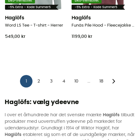
Øko-fremstillet
Øko-fremstillet
-5% Extra - Kode Summer5
-5% Extra - Kode Summer5
Haglöfs
Haglöfs
Word LS Tee - T-shirt - Herrer
Funäs Pile Hood - Fleecejakke - Herrer
549,00 kr
1199,00 kr
1
2
3
4
10
18
...
Haglöfs: vælg ydeevne
I over et århundrede har det svenske mærke
Haglöfs
tilbudt
produkter med uovertruffen ydeevne på markedet for
udendørsudstyr. Grundlagt i 1914 af Wiktor Haglöf, har
Haglöfs
etableret sig som et af de uundgåelige mærker, når