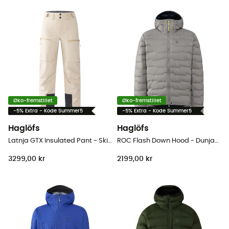
Øko-fremstillet
Øko-fremstillet
-5% Extra - Kode Summer5
-5% Extra - Kode Summer5
Haglöfs
Haglöfs
Latnja GTX Insulated Pant - Skibukser - Damer
ROC Flash Down Hood - Dunjakke - Herrer
3299,00 kr
2199,00 kr