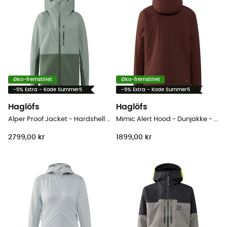
Øko-fremstillet
Øko-fremstillet
-5% Extra - Kode Summer5
-5% Extra - Kode Summer5
Haglöfs
Haglöfs
Alper Proof Jacket - Hardshell jakke - Damer
Mimic Alert Hood - Dunjakke - Herrer
2799,00 kr
1899,00 kr