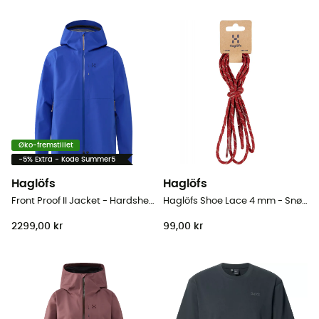
Øko-fremstillet
-5% Extra - Kode Summer5
Haglöfs
Haglöfs
Front Proof II Jacket - Hardshell jakke - Herrer
Haglöfs Shoe Lace 4 mm - Snørebånd
2299,00 kr
99,00 kr