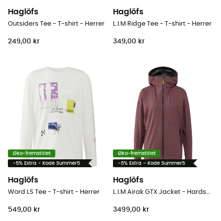
Haglöfs
Haglöfs
Outsiders Tee - T-shirt - Herrer
L.I.M Ridge Tee - T-shirt - Herrer
249,00 kr
349,00 kr
Øko-fremstillet
Øko-fremstillet
-5% Extra - Kode Summer5
-5% Extra - Kode Summer5
Haglöfs
Haglöfs
Word LS Tee - T-shirt - Herrer
L.I.M Airak GTX Jacket - Hardshell jakke - Damer
549,00 kr
3499,00 kr