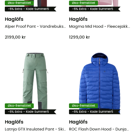
Øko-fremstillet
Øko-fremstillet
-5% Extra - Kode Summer5
-5% Extra - Kode Summer5
Haglöfs
Haglöfs
Alper Proof Pant - Vandrebukser - Damer
Magma Mid Hood - Fleecejakke - Damer
2199,00 kr
1299,00 kr
Øko-fremstillet
Øko-fremstillet
-5% Extra - Kode Summer5
-5% Extra - Kode Summer5
Haglöfs
Haglöfs
Latnja GTX Insulated Pant - Skibukser - Damer
ROC Flash Down Hood - Dunjakke - Herrer