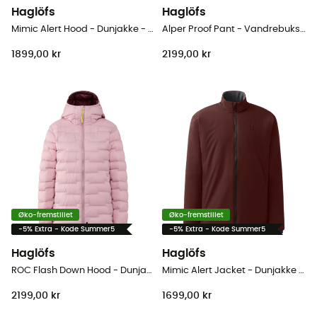
Haglöfs
Haglöfs
Mimic Alert Hood - Dunjakke - Damer
Alper Proof Pant - Vandrebukser - Damer
1899,00 kr
2199,00 kr
Øko-fremstillet
Øko-fremstillet
-5% Extra - Kode Summer5
-5% Extra - Kode Summer5
Haglöfs
Haglöfs
ROC Flash Down Hood - Dunjakke - Damer
Mimic Alert Jacket - Dunjakke - Herrer
2199,00 kr
1699,00 kr