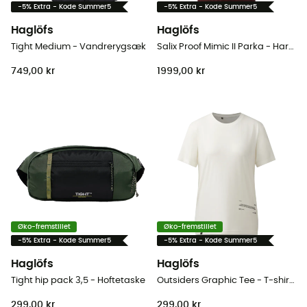
-5% Extra - Kode Summer5
-5% Extra - Kode Summer5
Haglöfs
Haglöfs
Tight Medium - Vandrerygsæk
Salix Proof Mimic II Parka - Hardshell jakke - Damer
749,00 kr
1999,00 kr
Øko-fremstillet
Øko-fremstillet
-5% Extra - Kode Summer5
-5% Extra - Kode Summer5
Haglöfs
Haglöfs
Tight hip pack 3,5 - Hoftetaske
Outsiders Graphic Tee - T-shirt - Damer
299,00 kr
299,00 kr