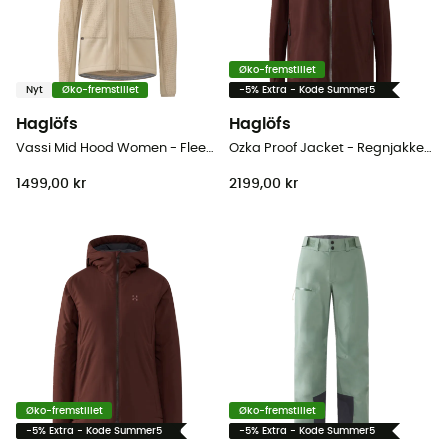
Øko-fremstillet
Nyt
Øko-fremstillet
-5% Extra - Kode Summer5
Haglöfs
Haglöfs
Vassi Mid Hood Women - Fleecejakke - Damer
Ozka Proof Jacket - Regnjakke - Damer
1499,00 kr
2199,00 kr
Øko-fremstillet
Øko-fremstillet
-5% Extra - Kode Summer5
-5% Extra - Kode Summer5