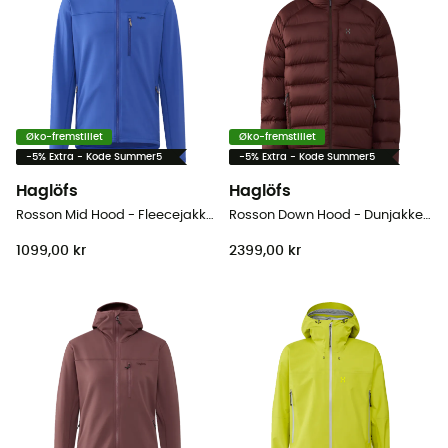
Øko-fremstillet
Øko-fremstillet
-5% Extra - Kode Summer5
-5% Extra - Kode Summer5
Haglöfs
Haglöfs
Rosson Mid Hood - Fleecejakke - Herrer
Rosson Down Hood - Dunjakke - Herrer
1099,00 kr
2399,00 kr