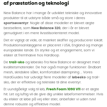
af præstation og teknologi
New Balance har i mange år udviklet tekniske og innovative
produkter til at udstyre både små og store i deres
sportseventyr
. Nogle af disse modeller er blevet ægte
bestsellere, som
New Balance 320
, der i år er blevet
genudgivet i en mere livsstilsorienteret model.
Det er vigtigt at vide, at mærket skaffer og producerer lokalt.
Produktionsanlæggene er placeret i USA, England og mange
europæiske lande. En styrke og et engagement, som vi
elsker at fremhæve hos Hardloop.
De
trail-sko
og løbesko fra New Balance er designet med
kvalitetsmaterialer. De har også mange funktioner: åndbart
mesh, skridsikre såler, komfortabel dæmpning … Vores
HardGuides har udvalgt flere modeller af
løbesko
og trail-
sko, der er effektive og tekniske til dine eventyr.
Et uundgåeligt valg til løb,
Fresh Foam 1090 V11
er et ægte
hit. Let og luftig vil de give dig unikke løbefornemmelser. Hvis
du elsker at løbe på vej eller stier, anbefaler vi uden tvivl
denne robuste og effektive model.