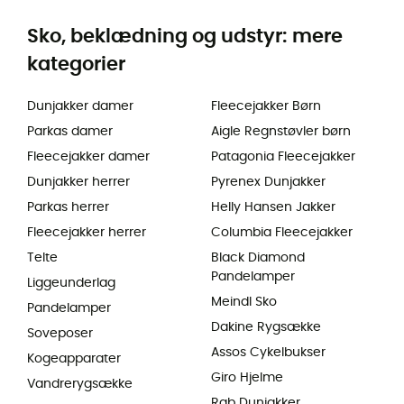
Sko, beklædning og udstyr: mere
kategorier
Dunjakker damer
Fleecejakker Børn
Parkas damer
Aigle Regnstøvler børn
Fleecejakker damer
Patagonia Fleecejakker
Dunjakker herrer
Pyrenex Dunjakker
Parkas herrer
Helly Hansen Jakker
Fleecejakker herrer
Columbia Fleecejakker
Telte
Black Diamond
Pandelamper
Liggeunderlag
Meindl Sko
Pandelamper
Dakine Rygsække
Soveposer
Assos Cykelbukser
Kogeapparater
Giro Hjelme
Vandrerygsække
Rab Dunjakker