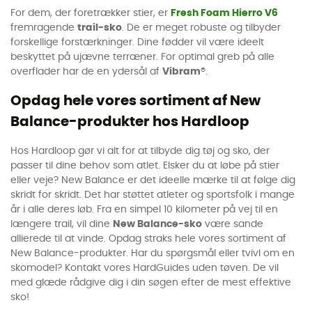
For dem, der foretrækker stier, er
Fresh Foam Hierro V6
fremragende
trail-sko
. De er meget robuste og tilbyder
forskellige forstærkninger. Dine fødder vil være ideelt
beskyttet på ujævne terræner. For optimal greb på alle
overflader har de en ydersål af
Vibram®
.
Opdag hele vores sortiment af New
Balance-produkter hos Hardloop
Hos Hardloop gør vi alt for at tilbyde dig tøj og sko, der
passer til dine behov som atlet. Elsker du at løbe på stier
eller veje? New Balance er det ideelle mærke til at følge dig
skridt for skridt. Det har støttet atleter og sportsfolk i mange
år i alle deres løb. Fra en simpel 10 kilometer på vej til en
længere trail, vil dine
New Balance-sko
være sande
allierede til at vinde. Opdag straks hele vores sortiment af
New Balance-produkter. Har du spørgsmål eller tvivl om en
skomodel? Kontakt vores HardGuides uden tøven. De vil
med glæde rådgive dig i din søgen efter de mest effektive
sko!