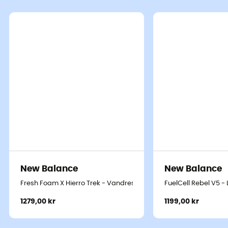
New Balance
New Balance
Fresh Foam X Hierro Trek - Vandresko - Damer
FuelCell Rebel V5 
1279,00 kr
1199,00 kr