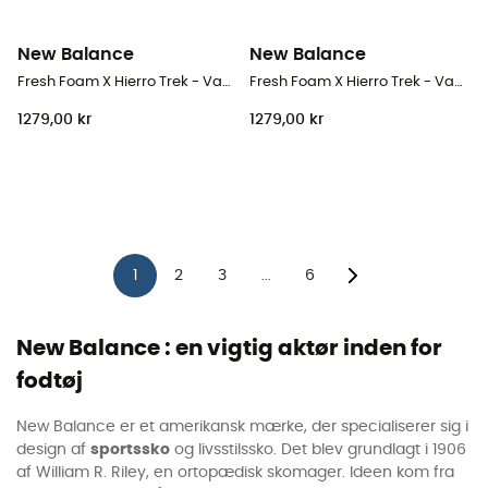
New Balance
New Balance
Fresh Foam X Hierro Trek - Vandresko - Damer
Fresh Foam X Hierro Trek - Vandresko - Herrer
1279,00 kr
1279,00 kr
1
2
3
6
...
New Balance : en vigtig aktør inden for
fodtøj
New Balance er et amerikansk mærke, der specialiserer sig i
design af
sportssko
og livsstilssko. Det blev grundlagt i 1906
af William R. Riley, en ortopædisk skomager. Ideen kom fra