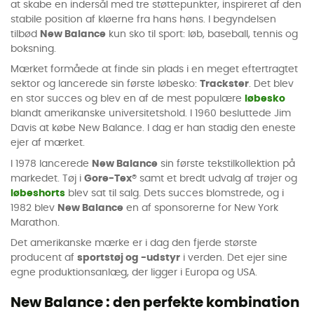
at skabe en indersål med tre støttepunkter, inspireret af den
stabile position af kløerne fra hans høns. I begyndelsen
tilbød
New Balance
kun sko til sport: løb, baseball, tennis og
boksning.
Mærket formåede at finde sin plads i en meget eftertragtet
sektor og lancerede sin første løbesko:
Trackster
. Det blev
en stor succes og blev en af de mest populære
løbesko
blandt amerikanske universitetshold. I 1960 besluttede Jim
Davis at købe New Balance. I dag er han stadig den eneste
ejer af mærket.
I 1978 lancerede
New Balance
sin første tekstilkollektion på
markedet. Tøj i
Gore-Tex®
samt et bredt udvalg af trøjer og
løbeshorts
blev sat til salg. Dets succes blomstrede, og i
1982 blev
New Balance
en af sponsorerne for New York
Marathon.
Det amerikanske mærke er i dag den fjerde største
producent af
sportstøj og -udstyr
i verden. Det ejer sine
egne produktionsanlæg, der ligger i Europa og USA.
New Balance : den perfekte kombination