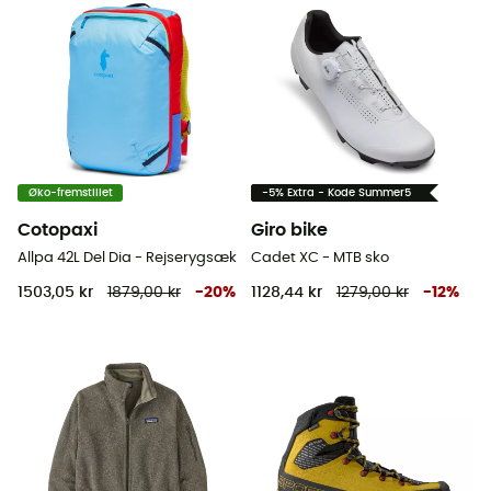
Øko-fremstillet
-5% Extra - Kode Summer5
Cotopaxi
Giro bike
Allpa 42L Del Dia - Rejserygsæk
Cadet XC - MTB sko
1503,05 kr
1879,00 kr
-
20
%
1128,44 kr
1279,00 kr
-
12
%