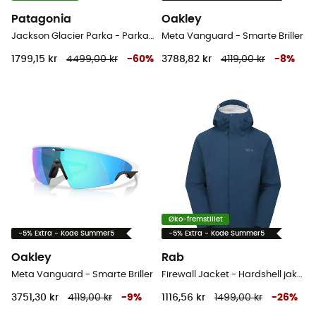
Patagonia
Oakley
Jackson Glacier Parka - Parka - Herrer
Meta Vanguard - Smarte Briller
1799,15 kr
4499,00 kr
-
60
%
3788,82 kr
4119,00 kr
-
8
%
Øko-fremstillet
-5% Extra - Kode Summer5
-5% Extra - Kode Summer5
Oakley
Rab
Meta Vanguard - Smarte Briller
Firewall Jacket - Hardshell jakke - Herrer
3751,30 kr
4119,00 kr
-
9
%
1116,56 kr
1499,00 kr
-
26
%