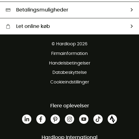
HardGreen Udvalg
Betalingsmuligheder
Let online køb
Gratis levering fra 1000 kr
© Hardloop 2026
Gratis retur inden for 100 dage
Firmainformation
Gratis Kundeservice
Handelsbetingelser
Databeskyttelse
Cookieindstillinger
Flere oplevelser
Hardloop International