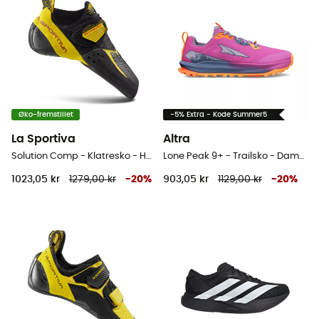
Øko-fremstillet
-5% Extra - Kode Summer5
La Sportiva
Altra
Solution Comp - Klatresko - Herrer
Lone Peak 9+ - Trailsko - Damer
1023,05 kr
1279,00 kr
-
20
%
903,05 kr
1129,00 kr
-
20
%