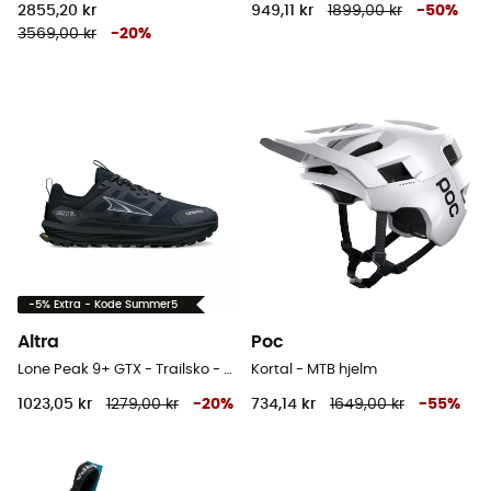
2855,20 kr
949,11 kr
1899,00 kr
-
50
%
3569,00 kr
-
20
%
-5% Extra - Kode Summer5
Altra
Poc
Lone Peak 9+ GTX - Trailsko - Damer
Kortal - MTB hjelm
1023,05 kr
1279,00 kr
-
20
%
734,14 kr
1649,00 kr
-
55
%