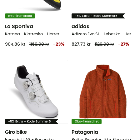
Øko-fremstillet
-5% Extra - Kode Summer5
La Sportiva
adidas
Katana - Klatresko - Herrer
Adizero Evo SL - Løbesko - Herrer
904,86 kr
1169,00 kr
-
23
%
827,73 kr
1129,00 kr
-
27
%
-5% Extra - Kode Summer5
Øko-fremstillet
Giro bike
Patagonia
Imperial II AS - Racersko
Better Sweater Jkt - Fleecejakke Herrer