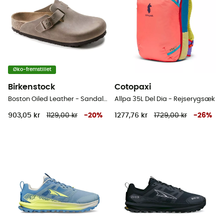
Øko-fremstillet
Birkenstock
Cotopaxi
Boston Oiled Leather - Sandaler
Allpa 35L Del Dia - Rejserygsæk
903,05 kr
1129,00 kr
-
20
%
1277,76 kr
1729,00 kr
-
26
%