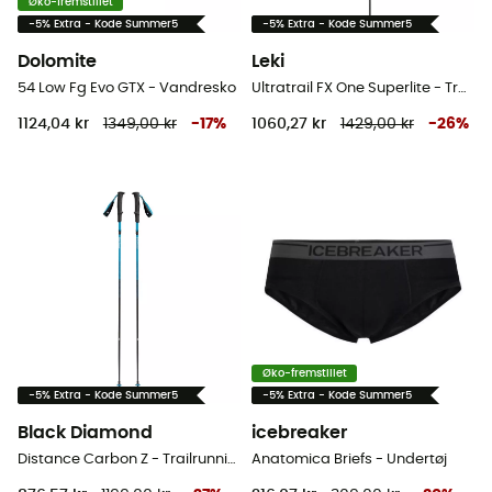
Øko-fremstillet
-5% Extra - Kode Summer5
-5% Extra - Kode Summer5
Dolomite
Leki
54 Low Fg Evo GTX - Vandresko
Ultratrail FX One Superlite - Trailrunning-stave
1124,04 kr
1349,00 kr
-
17
%
1060,27 kr
1429,00 kr
-
26
%
Øko-fremstillet
-5% Extra - Kode Summer5
-5% Extra - Kode Summer5
Black Diamond
icebreaker
Distance Carbon Z - Trailrunning-stave
Anatomica Briefs - Undertøj