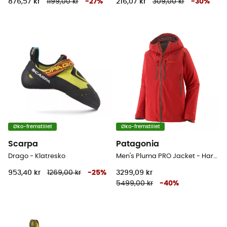
876,57 kr
1199,00 kr
-
27
%
216,07 kr
309,00 kr
-
30
%
Øko-fremstillet
Øko-fremstillet
Scarpa
Patagonia
Drago - Klatresko
Men's Pluma PRO Jacket - Hardshell jakke - Herrer
953,40 kr
1269,00 kr
-
25
%
3299,09 kr
5499,00 kr
-
40
%