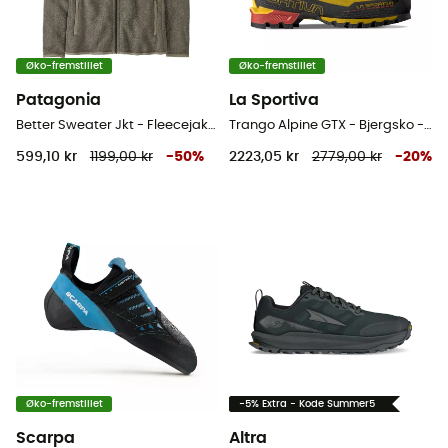
Øko-fremstillet
Øko-fremstillet
Patagonia
La Sportiva
Better Sweater Jkt - Fleecejakke Damer
Trango Alpine GTX - Bjergsko - Herrer
599,10 kr
1199,00 kr
-
50
%
2223,05 kr
2779,00 kr
-
20
%
Øko-fremstillet
-5% Extra - Kode Summer5
Scarpa
Altra