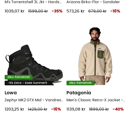
M's Torrentshell 3L Jkt - Hardshell jakke - Herrer
Arizona Birko-Flor - Sandaler
1039,07 kr
1599,00 kr
-
35
%
573,26 kr
679,00 kr
-
16
%
Øko-fremstillet
-5% Extra - Kode Summer5
Øko-fremstillet
Lowa
Patagonia
Zephyr MK2 GTX Mid - Vandresko
Men's Classic Retro-X Jacket - Fleecejakke - Herrer
1203,25 kr
1429,00 kr
-
16
%
1139,08 kr
1899,00 kr
-
40
%