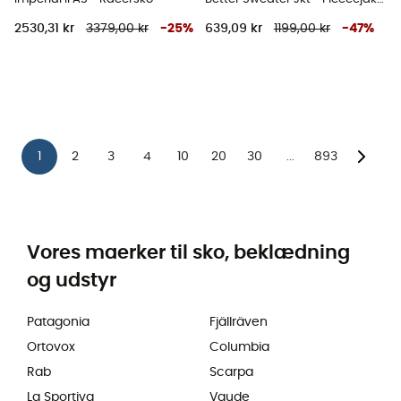
2530,31 kr
3379,00 kr
-
25
%
639,09 kr
1199,00 kr
-
47
%
1
2
3
4
10
20
30
893
...
Vores maerker til sko, beklædning
og udstyr
Patagonia
Fjällräven
Ortovox
Columbia
Rab
Scarpa
La Sportiva
Vaude