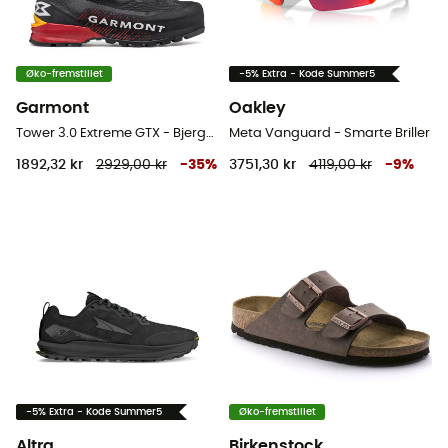
Øko-fremstillet
-5% Extra - Kode Summer5
Garmont
Oakley
Tower 3.0 Extreme GTX - Bjergsko
Meta Vanguard - Smarte Briller
1892,32 kr
2929,00 kr
-
35
%
3751,30 kr
4119,00 kr
-
9
%
-5% Extra - Kode Summer5
Øko-fremstillet
Altra
Birkenstock