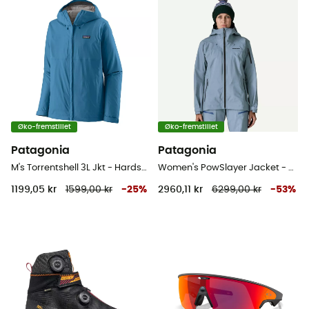
Øko-fremstillet
Øko-fremstillet
Patagonia
Patagonia
M's Torrentshell 3L Jkt - Hardshell jakke - Herrer
Women's PowSlayer Jacket - Skijakke - Damer
1199,05 kr
1599,00 kr
-
25
%
2960,11 kr
6299,00 kr
-
53
%