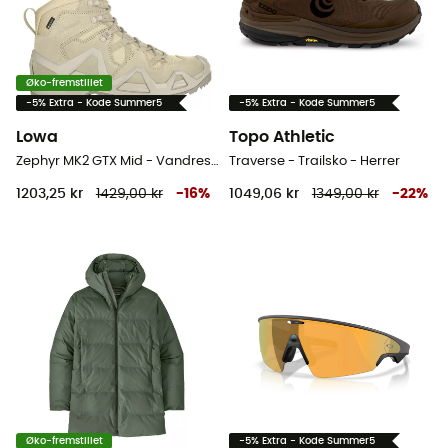
Øko-fremstillet
-5% Extra - Kode Summer5
-5% Extra - Kode Summer5
Lowa
Topo Athletic
Zephyr MK2 GTX Mid - Vandresko
Traverse - Trailsko - Herrer
1203,25 kr
1429,00 kr
-
16
%
1049,06 kr
1349,00 kr
-
22
%
Øko-fremstillet
-5% Extra - Kode Summer5