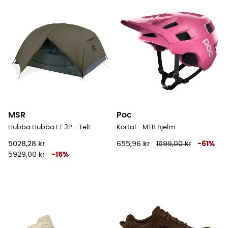
MSR
Poc
Hubba Hubba LT 3P - Telt
Kortal - MTB hjelm
5028,28 kr
655,96 kr
1699,00 kr
-
61
%
5929,00 kr
-
15
%