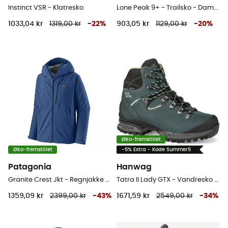
Instinct VSR - Klatresko
Lone Peak 9+ - Trailsko - Damer
1033,04 kr
1319,00 kr
-
22
%
903,05 kr
1129,00 kr
-
20
%
Øko-fremstillet
Øko-fremstillet
-5% Extra - Kode Summer5
Patagonia
Hanwag
Granite Crest Jkt - Regnjakke - Herrer
Tatra II Lady GTX - Vandresko Damer
1359,09 kr
2399,00 kr
-
43
%
1671,59 kr
2549,00 kr
-
34
%