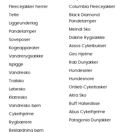
Fleecejakker herrer
Columbia Fleecejakker
Telte
Black Diamond
Pandelamper
Liggeunderlag
Meindl Sko
Pandelamper
Dakine Rygsække
Soveposer
Assos Cykelbukser
Kogeapparater
Giro Hjelme
Vandrerygsække
Rab Dunjakker
Ispigge
Hundeseler
Vandresko
Hundesnore
Trailsko
Ortlieb Cykeltasker
Løbesko
Altra Sko
Klatresko
Buff Halsedisse
Vandresko børn
Abus Cykelhjelme
Cykelhjelme
Patagonia Dunjakker
Rygbærere
Beklædning børn