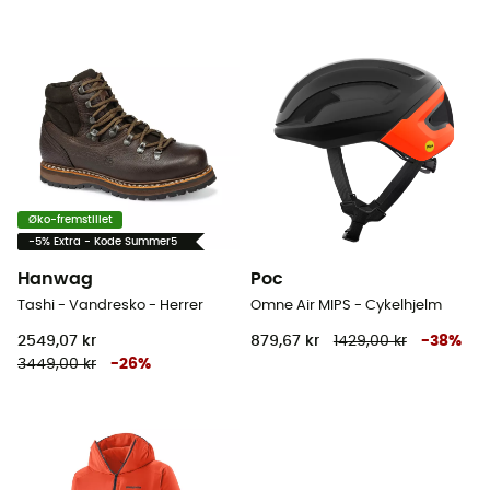
Øko-fremstillet
-5% Extra - Kode Summer5
Hanwag
Poc
Tashi - Vandresko - Herrer
Omne Air MIPS - Cykelhjelm
2549,07 kr
879,67 kr
1429,00 kr
-
38
%
3449,00 kr
-
26
%