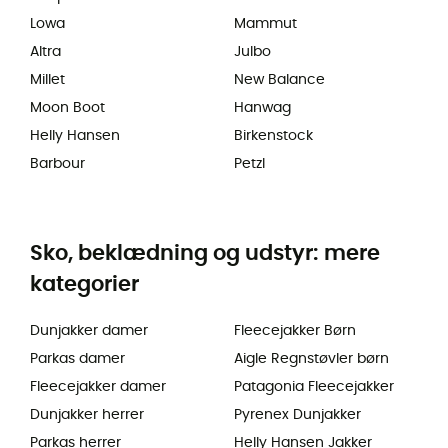
Lowa
Mammut
Altra
Julbo
Millet
New Balance
Moon Boot
Hanwag
Helly Hansen
Birkenstock
Barbour
Petzl
Sko, beklædning og udstyr: mere
kategorier
Dunjakker damer
Fleecejakker Børn
Parkas damer
Aigle Regnstøvler børn
Fleecejakker damer
Patagonia Fleecejakker
Dunjakker herrer
Pyrenex Dunjakker
Parkas herrer
Helly Hansen Jakker