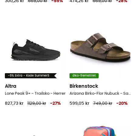
300,26 kr
669,00 kr
-
55
%
474,26 kr
669,00 kr
-
28
%
-5% Extra - Kode Summer5
Øko-fremstillet
Altra
Birkenstock
Lone Peak 9+ - Trailsko - Herrer
Arizona Birko-Flor Nubuck - Sandaler
827,73 kr
1129,00 kr
-
27
%
599,05 kr
749,00 kr
-
20
%