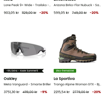
Lone Peak 9+ Wide - Trailsko - Herrer
Arizona Birko-Flor Nubuck - Sandaler
903,05 kr
1129,00 kr
-
20
%
599,05 kr
749,00 kr
-
20
%
-5% Extra - Kode Summer5
Øko-fremstillet
Oakley
La Sportiva
Meta Vanguard - Smarte Briller
Trango Alpine Woman GTX - Bjergsko - Damer
3751,30 kr
4119,00 kr
-
9
%
2215,54 kr
2779,00 kr
-
20
%