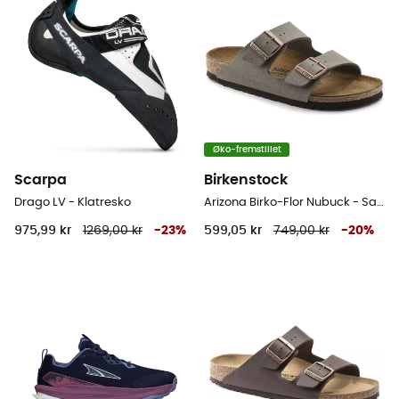
Øko-fremstillet
Scarpa
Birkenstock
Drago LV - Klatresko
Arizona Birko-Flor Nubuck - Sandaler
975,99 kr
1269,00 kr
-
23
%
599,05 kr
749,00 kr
-
20
%