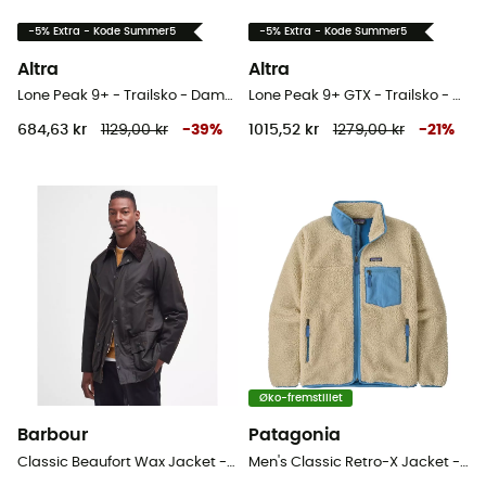
-5% Extra - Kode Summer5
-5% Extra - Kode Summer5
Altra
Altra
Lone Peak 9+ - Trailsko - Damer
Lone Peak 9+ GTX - Trailsko - Herrer
684,63 kr
1129,00 kr
-
39
%
1015,52 kr
1279,00 kr
-
21
%
Øko-fremstillet
Barbour
Patagonia
Classic Beaufort Wax Jacket - Jakke - Herrer
Men's Classic Retro-X Jacket - Fleecejakke - Herrer