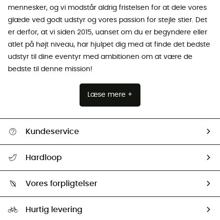
mennesker, og vi modstår aldrig fristelsen for at dele vores
glæde ved godt udstyr og vores passion for stejle stier. Det
er derfor, at vi siden 2015, uanset om du er begyndere eller
atlet på højt niveau, har hjulpet dig med at finde det bedste
udstyr til dine eventyr med ambitionen om at være de
bedste til denne mission!
Læse mere +
Kundeservice
FAQs & hjælp
Hardloop
Følge min pakke
Om os
Returnering & Tilbagebetaling
Vores forpligtelser
HardGuides
Størrelsesguide
Vores foraftryk
Our ambassadors
Hurtig levering
Second hand