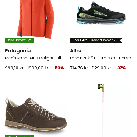
Øko-fremstillet
-5% Extra - Kode Summer5
Patagonia
Altra
Men's Nano-Air Ultralight Full-Zip Hoody - Softshelljakke - Herrer
Lone Peak 9+ - Trailsko - Herrer
999,10 kr
1999,00 kr
-
50
%
714,76 kr
1129,00 kr
-
37
%