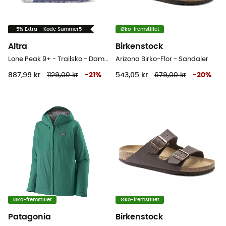
-5% Extra - Kode Summer5
Øko-fremstillet
Altra
Birkenstock
Lone Peak 9+ - Trailsko - Damer
Arizona Birko-Flor - Sandaler
887,99 kr
1129,00 kr
-
21
%
543,05 kr
679,00 kr
-
20
%
Øko-fremstillet
Øko-fremstillet
Patagonia
Birkenstock