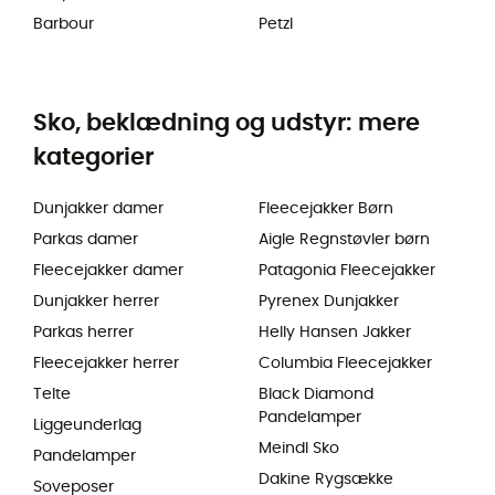
Barbour
Petzl
Sko, beklædning og udstyr: mere
kategorier
Dunjakker damer
Fleecejakker Børn
Parkas damer
Aigle Regnstøvler børn
Fleecejakker damer
Patagonia Fleecejakker
Dunjakker herrer
Pyrenex Dunjakker
Parkas herrer
Helly Hansen Jakker
Fleecejakker herrer
Columbia Fleecejakker
Telte
Black Diamond
Pandelamper
Liggeunderlag
Meindl Sko
Pandelamper
Dakine Rygsække
Soveposer