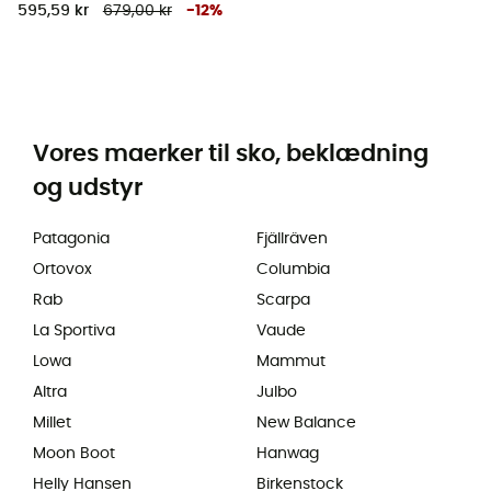
595,59 kr
679,00 kr
-
12
%
Vores maerker til sko, beklædning
og udstyr
Patagonia
Fjällräven
Ortovox
Columbia
Rab
Scarpa
La Sportiva
Vaude
Lowa
Mammut
Altra
Julbo
Millet
New Balance
Moon Boot
Hanwag
Helly Hansen
Birkenstock