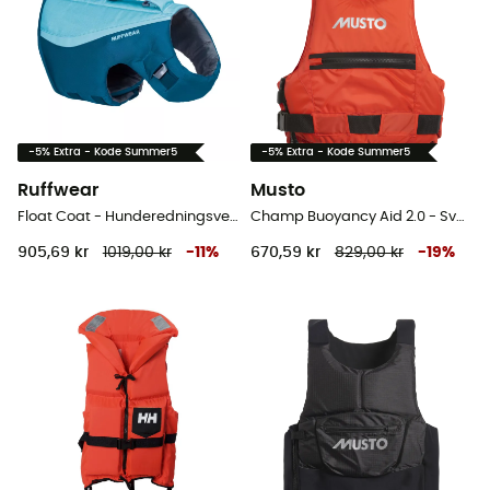
-5% Extra - Kode Summer5
-5% Extra - Kode Summer5
Ruffwear
Musto
Float Coat - Hunderedningsvest
Champ Buoyancy Aid 2.0 - Svømmevest
905,69 kr
1019,00 kr
-
11
%
670,59 kr
829,00 kr
-
19
%