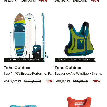
913,37 kr
1019,00 kr
-
10
%
867,93 kr
1019,00 kr
-
15
%
-5% Extra - Kode Summer5
-5% Extra - Kode Summer5
Tahe Outdoor
Tahe Outdoor
Sup Air 10'6 Breeze Performer Pack - Oppustelig SUP
Buoyancy Aid Windigo - Svømmevest
4502,52 kr
6529,00 kr
-
31
%
580,07 kr
829,00 kr
-
30
%