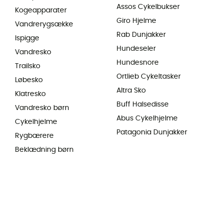
Assos Cykelbukser
Kogeapparater
Giro Hjelme
Vandrerygsække
Rab Dunjakker
Ispigge
Hundeseler
Vandresko
Hundesnore
Trailsko
Ortlieb Cykeltasker
Løbesko
Altra Sko
Klatresko
Buff Halsedisse
Vandresko børn
Abus Cykelhjelme
Cykelhjelme
Patagonia Dunjakker
Rygbærere
Beklædning børn