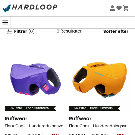
Udstyr SUP & Kajakker på tilbud
9
Resultater
Filtrer
(
0
)
Sorter efter
-5% Extra - Kode Summer5
-5% Extra - Kode Summer5
Ruffwear
Ruffwear
Float Coat - Hunderedningsvest
Float Coat - Hunderedningsvest