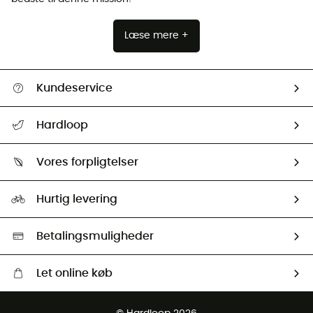
Læse mere +
Kundeservice
FAQs & hjælp
Hardloop
Følge min pakke
Om os
Returnering & Tilbagebetaling
Vores forpligtelser
HardGuides
Størrelsesguide
Vores foraftryk
Our ambassadors
Hurtig levering
Second hand
HardGreen Udvalg
Betalingsmuligheder
Let online køb
Gratis levering fra 1000 kr