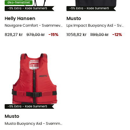
Øko-fremstillet
-5% Extra - Kode Summer5
-5% Extra - Kode Summer5
Helly Hansen
Musto
Navigare Comfort - Svømmevest
Lpx Impact Buoyancy Aid - Svømmevest
828,27 kr
979,00 kr
-
15
%
1058,82 kr
1199,00 kr
-
12
%
-5% Extra - Kode Summer5
Musto
Musto Buoyancy Aid - Svømmevest