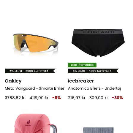
Øko-fremstillet
-5% Extra - Kode Summer5
-5% Extra - Kode Summer5
Oakley
icebreaker
Meta Vanguard - Smarte Briller
Anatomica Briefs - Undertøj
3788,82 kr
4119,00 kr
-
8
%
216,07 kr
309,00 kr
-
30
%