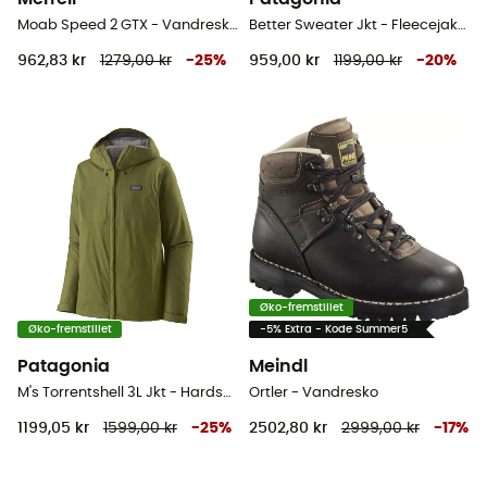
Moab Speed 2 GTX - Vandresko - Herrer
Better Sweater Jkt - Fleecejakke Herrer
962,83 kr
1279,00 kr
-
25
%
959,00 kr
1199,00 kr
-
20
%
Øko-fremstillet
Øko-fremstillet
-5% Extra - Kode Summer5
Patagonia
Meindl
M's Torrentshell 3L Jkt - Hardshell jakke - Herrer
Ortler - Vandresko
1199,05 kr
1599,00 kr
-
25
%
2502,80 kr
2999,00 kr
-
17
%