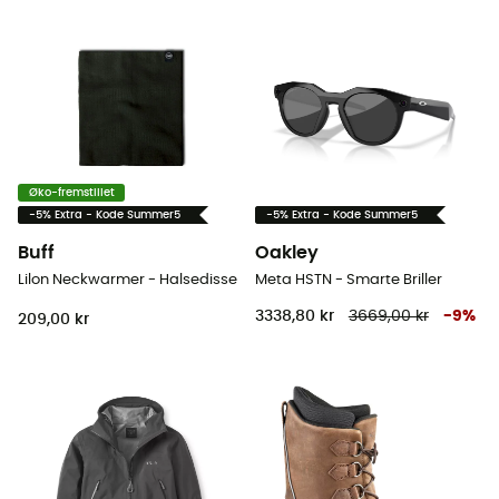
Øko-fremstillet
-5% Extra - Kode Summer5
-5% Extra - Kode Summer5
Buff
Oakley
Lilon Neckwarmer - Halsedisse
Meta HSTN - Smarte Briller
3338,80 kr
3669,00 kr
-
9
%
209,00 kr