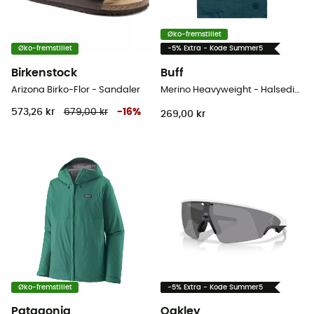
Øko-fremstillet
Øko-fremstillet
-5% Extra - Kode Summer5
Birkenstock
Buff
Arizona Birko-Flor - Sandaler
Merino Heavyweight - Halsedisse
573,26 kr
679,00 kr
-
16
%
269,00 kr
Øko-fremstillet
-5% Extra - Kode Summer5
Patagonia
Oakley