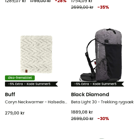
1289,07 kr
1799,00 kr
-
28
%
1754,09 kr
2699,00 kr
-
35
%
Øko-fremstillet
-5% Extra - Kode Summer5
-5% Extra - Kode Summer5
Buff
Black Diamond
Caryn Neckwarmer - Halsedisse - Damer
Beta Light 30 - Trekking rygsæk
1889,08 kr
279,00 kr
2699,00 kr
-
30
%