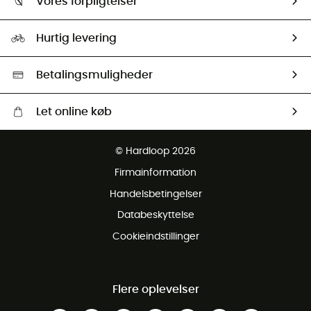
Vores forpligtelser
HardGuides
Størrelsesguide
Vores foraftryk
Our ambassadors
Hurtig levering
Second hand
HardGreen Udvalg
Betalingsmuligheder
Let online køb
Gratis levering fra 1000 kr
© Hardloop 2026
Gratis retur inden for 100 dage
Firmainformation
Gratis Kundeservice
Handelsbetingelser
Databeskyttelse
Cookieindstillinger
Flere oplevelser