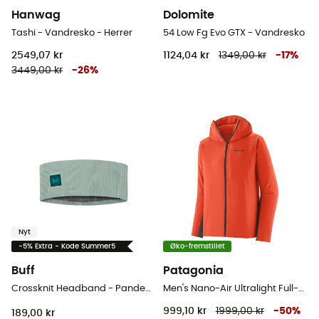
Hanwag
Dolomite
Tashi - Vandresko - Herrer
54 Low Fg Evo GTX - Vandresko
2549,07 kr
1124,04 kr
1349,00 kr
-
17
%
3449,00 kr
-
26
%
Nyt
-5% Extra - Kode Summer5
Øko-fremstillet
Buff
Patagonia
Crossknit Headband - Pandebånd
Men's Nano-Air Ultralight Full-Zip Hoody - Softshelljakke - Herrer
999,10 kr
1999,00 kr
-
50
%
189,00 kr