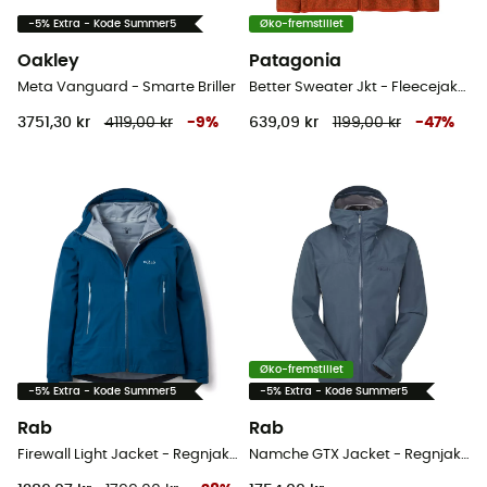
-5% Extra - Kode Summer5
Øko-fremstillet
Oakley
Patagonia
Meta Vanguard - Smarte Briller
Better Sweater Jkt - Fleecejakke Herrer
3751,30 kr
4119,00 kr
-
9
%
639,09 kr
1199,00 kr
-
47
%
Øko-fremstillet
-5% Extra - Kode Summer5
-5% Extra - Kode Summer5
Rab
Rab
Firewall Light Jacket - Regnjakke - Damer
Namche GTX Jacket - Regnjakke - Herrer