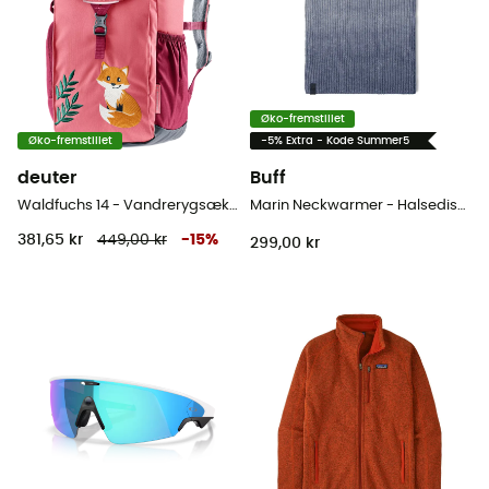
Øko-fremstillet
Øko-fremstillet
-5% Extra - Kode Summer5
deuter
Buff
Waldfuchs 14 - Vandrerygsæk - Barn
Marin Neckwarmer - Halsedisse
381,65 kr
449,00 kr
-
15
%
299,00 kr