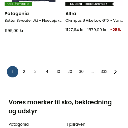
Øko-fremstillet
-5% Extra - Kode Summer5
Patagonia
Altra
Better Sweater Jkt - Fleecejakke Herrer
Olympus 6 Hike Low GTX - Vandresko - Herrer
1127,64 kr
1579,00 kr
-
28
%
1199,00 kr
1
2
3
4
10
20
30
332
...
Vores maerker til sko, beklædning
og udstyr
Patagonia
Fjällräven