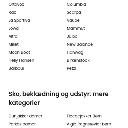
Ortovox
Columbia
Rab
Scarpa
La Sportiva
Vaude
Lowa
Mammut
Altra
Julbo
Millet
New Balance
Moon Boot
Hanwag
Helly Hansen
Birkenstock
Barbour
Petzl
Sko, beklædning og udstyr: mere
kategorier
Dunjakker damer
Fleecejakker Børn
Parkas damer
Aigle Regnstøvler børn