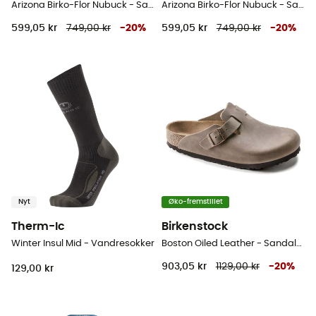
Arizona Birko-Flor Nubuck - Sandaler
Arizona Birko-Flor Nubuck - Sandaler
599,05 kr
749,00 kr
-
20
%
599,05 kr
749,00 kr
-
20
%
Nyt
Øko-fremstillet
Therm-Ic
Birkenstock
Winter Insul Mid - Vandresokker
Boston Oiled Leather - Sandaler
903,05 kr
1129,00 kr
-
20
%
129,00 kr