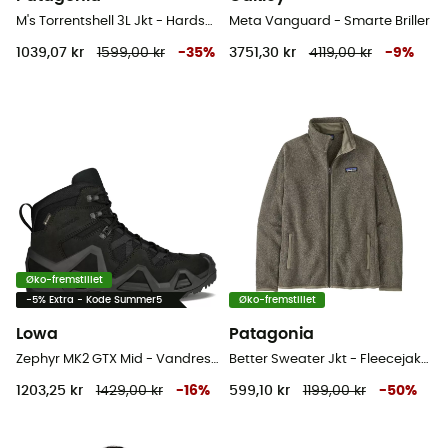
M's Torrentshell 3L Jkt - Hardshell jakke - Herrer
Meta Vanguard - Smarte Briller
1039,07 kr
1599,00 kr
-
35
%
3751,30 kr
4119,00 kr
-
9
%
Øko-fremstillet
-5% Extra - Kode Summer5
Øko-fremstillet
Lowa
Patagonia
Zephyr MK2 GTX Mid - Vandresko
Better Sweater Jkt - Fleecejakke Damer
1203,25 kr
1429,00 kr
-
16
%
599,10 kr
1199,00 kr
-
50
%