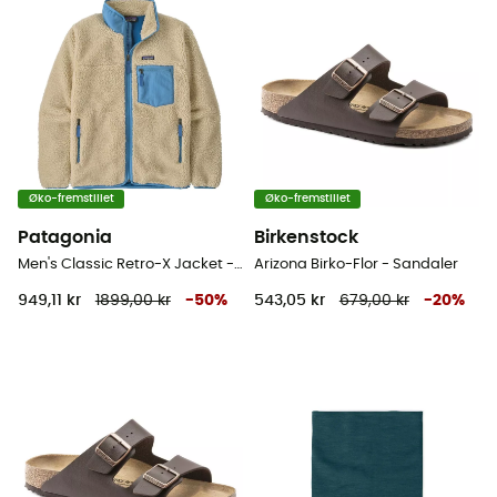
Øko-fremstillet
Øko-fremstillet
Patagonia
Birkenstock
Men's Classic Retro-X Jacket - Fleecejakke - Herrer
Arizona Birko-Flor - Sandaler
949,11 kr
1899,00 kr
-
50
%
543,05 kr
679,00 kr
-
20
%