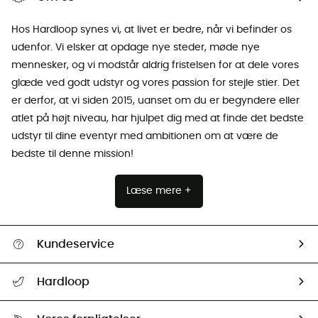
Hos Hardloop synes vi, at livet er bedre, når vi befinder os
udenfor. Vi elsker at opdage nye steder, møde nye
mennesker, og vi modstår aldrig fristelsen for at dele vores
glæde ved godt udstyr og vores passion for stejle stier. Det
er derfor, at vi siden 2015, uanset om du er begyndere eller
atlet på højt niveau, har hjulpet dig med at finde det bedste
udstyr til dine eventyr med ambitionen om at være de
bedste til denne mission!
Læse mere +
Kundeservice
FAQs & hjælp
Hardloop
Følge min pakke
Om os
Returnering & Tilbagebetaling