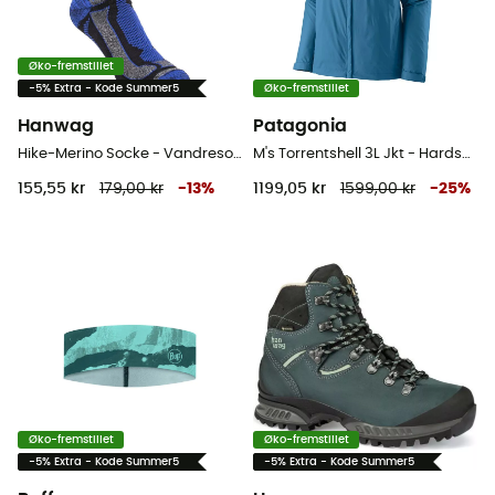
Øko-fremstillet
-5% Extra - Kode Summer5
Øko-fremstillet
Hanwag
Patagonia
Hike-Merino Socke - Vandresokker
M's Torrentshell 3L Jkt - Hardshell jakke - Herrer
155,55 kr
179,00 kr
-
13
%
1199,05 kr
1599,00 kr
-
25
%
Øko-fremstillet
Øko-fremstillet
-5% Extra - Kode Summer5
-5% Extra - Kode Summer5