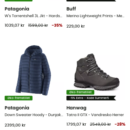
Patagonia
Buff
W's Torrentshell 3L Jkt - Hardshell jakke - Damer
Merino Lightweight Prints - Merinould Halsedis
1039,07 kr
1599,00 kr
-
35
%
229,00 kr
Øko-fremstillet
Øko-fremstillet
-5% Extra - Kode Summer5
Patagonia
Hanwag
Down Sweater Hoody - Dunjakke - Herrer
Tatra II GTX - Vandresko Herrer
1799,07 kr
2549,00 kr
-
28
%
2399,00 kr