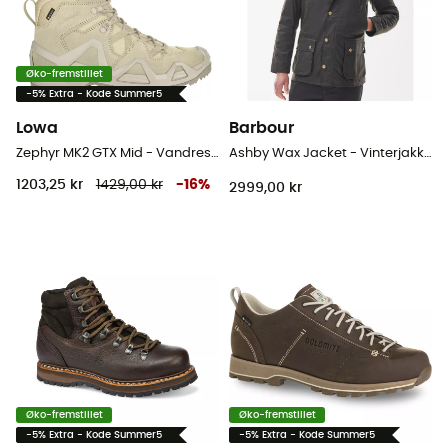
Øko-fremstillet
-5% Extra - Kode Summer5
Lowa
Barbour
Zephyr MK2 GTX Mid - Vandresko
Ashby Wax Jacket - Vinterjakke Herrer
1203,25 kr
1429,00 kr
-
16
%
2999,00 kr
Øko-fremstillet
Øko-fremstillet
-5% Extra - Kode Summer5
-5% Extra - Kode Summer5