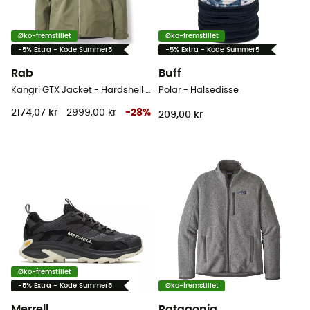
Øko-fremstillet
Øko-fremstillet
-5% Extra - Kode Summer5
-5% Extra - Kode Summer5
Rab
Buff
Kangri GTX Jacket - Hardshell jakke - Damer
Polar - Halsedisse
2174,07 kr
2999,00 kr
-
28
%
209,00 kr
Øko-fremstillet
-5% Extra - Kode Summer5
Øko-fremstillet
Merrell
Patagonia