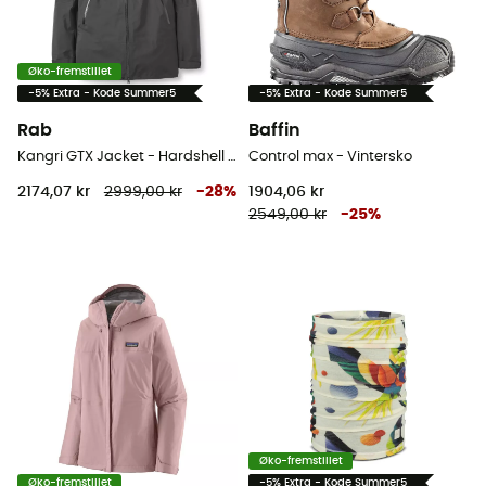
Øko-fremstillet
-5% Extra - Kode Summer5
-5% Extra - Kode Summer5
Rab
Baffin
Kangri GTX Jacket - Hardshell jakke - Herrer
Control max - Vintersko
2174,07 kr
2999,00 kr
-
28
%
1904,06 kr
2549,00 kr
-
25
%
Øko-fremstillet
Øko-fremstillet
-5% Extra - Kode Summer5