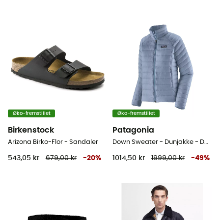
Øko-fremstillet
Øko-fremstillet
Birkenstock
Patagonia
Arizona Birko-Flor - Sandaler
Down Sweater - Dunjakke - Damer
543,05 kr
679,00 kr
-
20
%
1014,50 kr
1999,00 kr
-
49
%