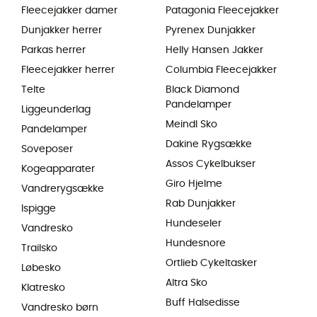
Fleecejakker damer
Patagonia Fleecejakker
Dunjakker herrer
Pyrenex Dunjakker
Parkas herrer
Helly Hansen Jakker
Fleecejakker herrer
Columbia Fleecejakker
Telte
Black Diamond
Pandelamper
Liggeunderlag
Meindl Sko
Pandelamper
Dakine Rygsække
Soveposer
Assos Cykelbukser
Kogeapparater
Giro Hjelme
Vandrerygsække
Rab Dunjakker
Ispigge
Hundeseler
Vandresko
Hundesnore
Trailsko
Ortlieb Cykeltasker
Løbesko
Altra Sko
Klatresko
Buff Halsedisse
Vandresko børn