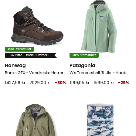
Øko-fremstillet
-5% Extra - Kode Summer5
Øko-fremstillet
Hanwag
Patagonia
Banks GTX - Vandresko Herrer
W's Torrentshell 3L Jkt - Hardshell jakke - Damer
1427,59 kr
2029,00 kr
-
30
%
1199,05 kr
1599,00 kr
-
25
%