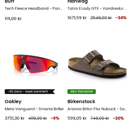
Buff
Hanwag
Tech Fleece Headband - Pandebånd
Tatra II Lady GTX - Vandresko Damer
1671,59 kr
2549,00 kr
-
34
%
119,00 kr
-5% Extra - Kode Summer5
Øko-fremstillet
Oakley
Birkenstock
Meta Vanguard - Smarte Briller
Arizona Birko-Flor Nubuck - Sandaler
3751,30 kr
4119,00 kr
-
9
%
599,05 kr
749,00 kr
-
20
%