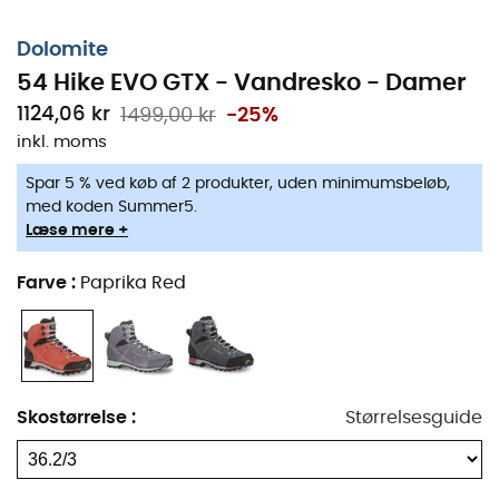
Overdel: ruskind 1,8/2 mm og strækstof
Dolomite
Foring: sko med GORE-TEX Vision trelags for øget
54 Hike EVO GTX - Vandresko - Damer
komfort
1124,06 kr
1499,00 kr
-25%
Indersål: DAS Light Dolomite system i mesh med
inkl. moms
EVA i forskellige tykkelser
Ydersål: Adula Vibram® XS Trek sammensætning
Spar 5 % ved køb af 2 produkter, uden minimumsbeløb,
med støddæmpende mikroporøst materiale
med koden Summer5.
Læse mere +
Vandresko med italiensk design
Vandtæt Gore-Tex® membran, kombineret med
Farve
:
Paprika Red
ruskind og strækstof
Dolomite omsluttende system: den innovative
tunge konstruktion giver foden mulighed for at
bevæge sig naturligt
Skostørrelse
:
Størrelsesguide
Adula Vibram® ydersål, der tilbyder en god
balance mellem holdbarhed og greb
Fremragende pasform takket være Dolomite DAS