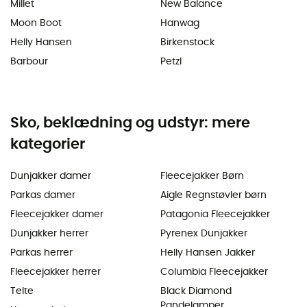
Millet
New Balance
Moon Boot
Hanwag
Helly Hansen
Birkenstock
Barbour
Petzl
Sko, beklædning og udstyr: mere
kategorier
Dunjakker damer
Fleecejakker Børn
Parkas damer
Aigle Regnstøvler børn
Fleecejakker damer
Patagonia Fleecejakker
Dunjakker herrer
Pyrenex Dunjakker
Parkas herrer
Helly Hansen Jakker
Fleecejakker herrer
Columbia Fleecejakker
Telte
Black Diamond
Pandelamper