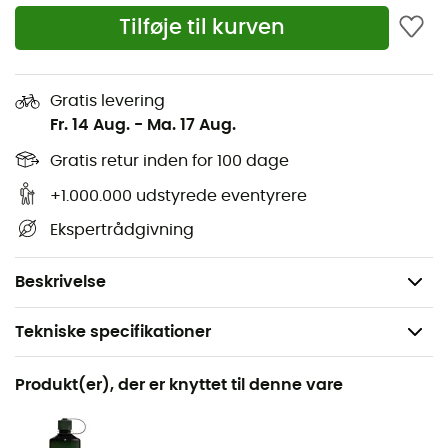
Light systemet
Tilføje til kurven
Perfecta systemet, med sin ergonomiske form,
tilbyder gummibeskyttelser specielt designet til
kvinder ved tæerne og hælen
Gratis levering
Letvægts snøresystem, der fordeler trykket jævnt
Fr. 14 Aug.
-
Ma. 17 Aug.
Fremragende pasform takket være Dolomite DAS
Gratis retur inden for 100 dage
Light systemet, der kombinerer ergonomisk form og
indersål
+1.000.000 udstyrede eventyrere
En vandresko med vintage design, der tilbyder
Ekspertrådgivning
komfort, holdbarhed og ydeevne
Vægt: 2 x 558 g
Beskrivelse
Tekniske specifikationer
Anbefales til
Produkt(er), der er knyttet til denne vare
Vandreture / Trekking
Køn