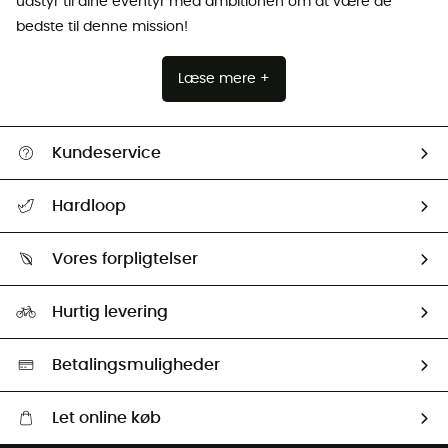
udstyr til dine eventyr med ambitionen om at være de
bedste til denne mission!
Læse mere +
Kundeservice
FAQs & hjælp
Hardloop
Følge min pakke
Om os
Returnering & Tilbagebetaling
Vores forpligtelser
HardGuides
Størrelsesguide
Vores foraftryk
Our ambassadors
Hurtig levering
Second hand
HardGreen Udvalg
Betalingsmuligheder
Let online køb