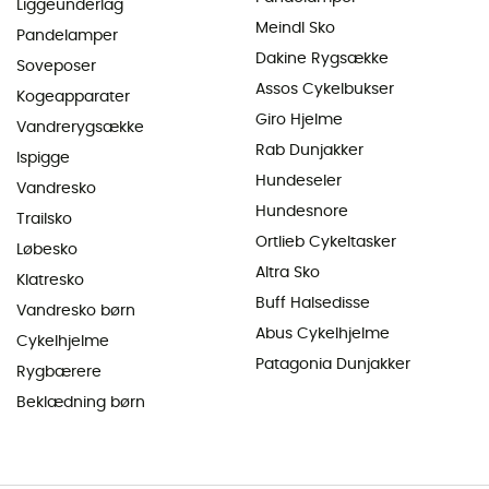
Liggeunderlag
Meindl Sko
Pandelamper
Dakine Rygsække
Soveposer
Assos Cykelbukser
Kogeapparater
Giro Hjelme
Vandrerygsække
Rab Dunjakker
Ispigge
Hundeseler
Vandresko
Hundesnore
Trailsko
Ortlieb Cykeltasker
Løbesko
Altra Sko
Klatresko
Buff Halsedisse
Vandresko børn
Abus Cykelhjelme
Cykelhjelme
Patagonia Dunjakker
Rygbærere
Beklædning børn