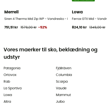
Merrell
Lowa
Siren 4 Thermo Mid Zip WP - Vandresko - Damer
Ferrox GTX Mid - Vand
751,51 kr
1579,00 kr
-52%
824,10 kr
1349,00 kr
Vores maerker til sko, beklædning og
udstyr
Patagonia
Fjällräven
Ortovox
Columbia
Rab
Scarpa
La Sportiva
Vaude
Lowa
Mammut
Altra
Julbo