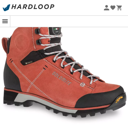
-5% Extra - Kode Summer5
Med
54 Hike EVO GTX
vandresko åbner du op for nye
muligheder og kan udforske nye horisonter. Disse sko til
kvinder
fra mærket
Dolomite
er ideelle på grund af
deres greb og stabilitet på alle typer terræn. Alsidige,
de vil følge dig overalt!