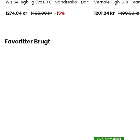
W's 54 High Fg Evo GTX - Vandresko - Damer
Vernale High GTX - Va
1274,04 kr
1499,00 kr
-15%
1201,24 kr
1499,00 kr
Favoritter Brugt
Øko-fremstillet