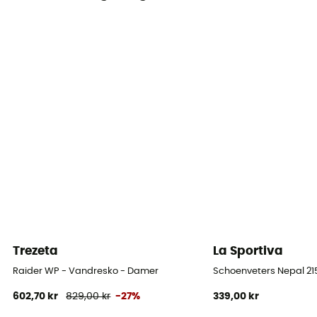
Ja
Ydersål
Vibram
Skafthøjde
Mellemhøj skaft
Lukkesystem
Snører
Skaftmateriale
Suède
Trezeta
La Sportiva
Tåkappe
Ja
Raider WP - Vandresko - Damer
Schoenveters Nepal 2
602,70 kr
829,00 kr
-27%
339,00 kr