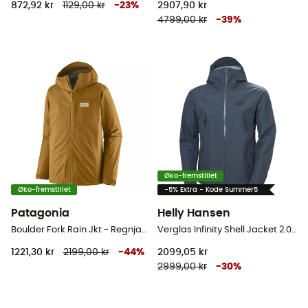
872,92 kr
1129,00 kr
-
23
%
2907,90 kr
4799,00 kr
-
39
%
Øko-fremstillet
Øko-fremstillet
-5% Extra - Kode Summer5
Patagonia
Helly Hansen
Boulder Fork Rain Jkt - Regnjakke - Herrer
Verglas Infinity Shell Jacket 2.0 - Regnjakke - Herrer
1221,30 kr
2199,00 kr
-
44
%
2099,05 kr
2999,00 kr
-
30
%