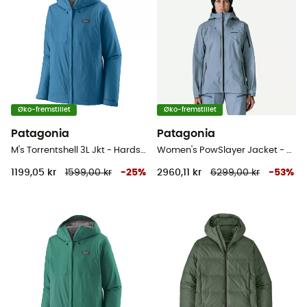
Øko-fremstillet
Øko-fremstillet
Patagonia
Patagonia
M's Torrentshell 3L Jkt - Hardshell jakke - Herrer
Women's PowSlayer Jacket - Skijakke - Damer
1199,05 kr
1599,00 kr
-
25
%
2960,11 kr
6299,00 kr
-
53
%