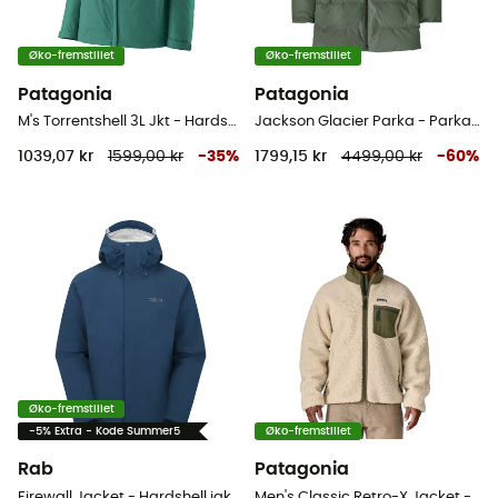
Øko-fremstillet
Øko-fremstillet
Patagonia
Patagonia
M's Torrentshell 3L Jkt - Hardshell jakke - Herrer
Jackson Glacier Parka - Parka - Herrer
1039,07 kr
1599,00 kr
-
35
%
1799,15 kr
4499,00 kr
-
60
%
Øko-fremstillet
-5% Extra - Kode Summer5
Øko-fremstillet
Rab
Patagonia
Firewall Jacket - Hardshell jakke - Herrer
Men's Classic Retro-X Jacket - Fleecejakke - Herrer