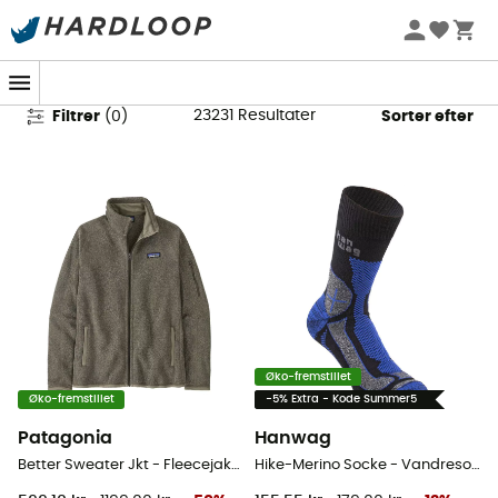
Beklædning på tilbud
23231
Resultater
Filtrer
(
0
)
Sorter efter
Øko-fremstillet
Øko-fremstillet
-5% Extra - Kode Summer5
Patagonia
Hanwag
Better Sweater Jkt - Fleecejakke Damer
Hike-Merino Socke - Vandresokker