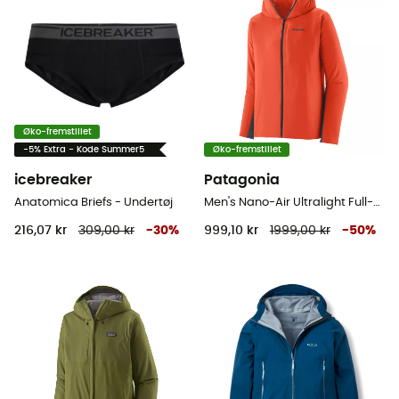
Øko-fremstillet
-5% Extra - Kode Summer5
Øko-fremstillet
icebreaker
Patagonia
Anatomica Briefs - Undertøj
Men's Nano-Air Ultralight Full-Zip Hoody - Softshelljakke - Herrer
216,07 kr
309,00 kr
-
30
%
999,10 kr
1999,00 kr
-
50
%