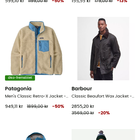
599,10 kr
1199,00 kr
-
50
%
155,55 kr
179,00 kr
-
13
%
Øko-fremstillet
Patagonia
Barbour
Men's Classic Retro-X Jacket - Fleecejakke - Herrer
Classic Beaufort Wax Jacket - Jakke - Herrer
949,11 kr
1899,00 kr
-
50
%
2855,20 kr
3569,00 kr
-
20
%