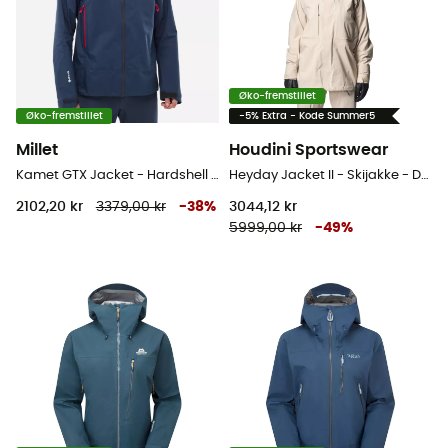
Øko-fremstillet
Øko-fremstillet
-5% Extra - Kode Summer5
Millet
Houdini Sportswear
Kamet GTX Jacket - Hardshell jakke - Herrer
Heyday Jacket II - Skijakke - Damer
2102,20 kr
3379,00 kr
-
38
%
3044,12 kr
5999,00 kr
-
49
%