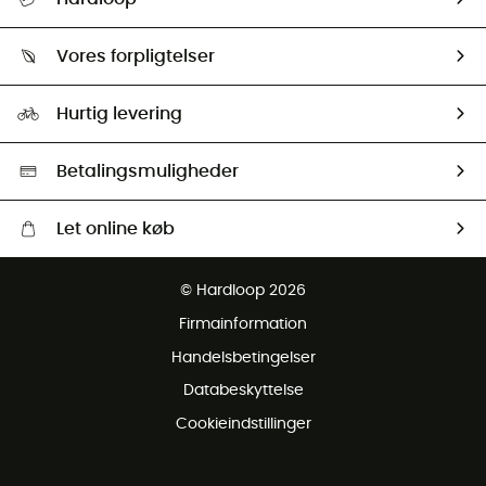
Følge min pakke
Om os
Returnering & Tilbagebetaling
Vores forpligtelser
HardGuides
Størrelsesguide
Vores foraftryk
Our ambassadors
Hurtig levering
Second hand
HardGreen Udvalg
Betalingsmuligheder
Let online køb
Gratis levering fra 1000 kr
© Hardloop 2026
Gratis retur inden for 100 dage
Firmainformation
Gratis Kundeservice
Handelsbetingelser
Databeskyttelse
Cookieindstillinger