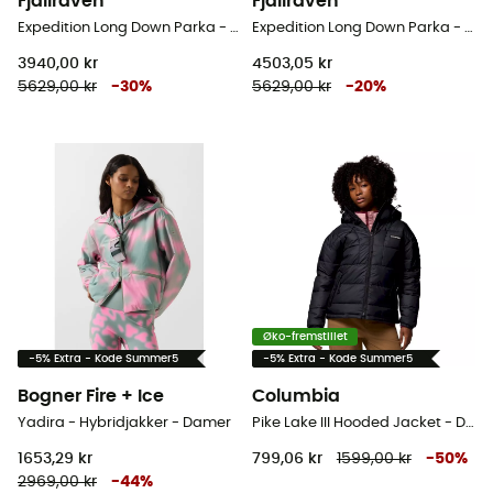
Fjällräven
Fjällräven
Expedition Long Down Parka - Dunjakke - Damer
Expedition Long Down Parka - Dunjakke - Damer
3940,00 kr
4503,05 kr
5629,00 kr
-
30
%
5629,00 kr
-
20
%
Øko-fremstillet
-5% Extra - Kode Summer5
-5% Extra - Kode Summer5
Bogner Fire + Ice
Columbia
Yadira - Hybridjakker - Damer
Pike Lake III Hooded Jacket - Dunjakke - Damer
1653,29 kr
799,06 kr
1599,00 kr
-
50
%
2969,00 kr
-
44
%