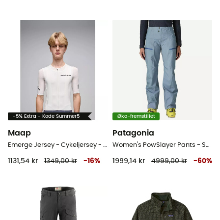
-5% Extra - Kode Summer5
Øko-fremstillet
Maap
Patagonia
Emerge Jersey - Cykeljersey - Herrer
Women's PowSlayer Pants - Ski touring bukser - Damer
1131,54 kr
1349,00 kr
-
16
%
1999,14 kr
4999,00 kr
-
60
%