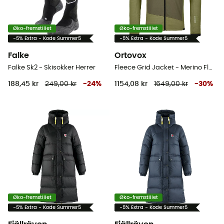
Øko-fremstillet
Øko-fremstillet
-5% Extra - Kode Summer5
-5% Extra - Kode Summer5
Falke
Ortovox
Falke Sk2 - Skisokker Herrer
Fleece Grid Jacket - Merino Fleecejakke - Herrer
188,45 kr
249,00 kr
-
24
%
1154,08 kr
1649,00 kr
-
30
%
Øko-fremstillet
Øko-fremstillet
-5% Extra - Kode Summer5
-5% Extra - Kode Summer5