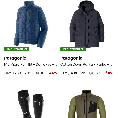
Øko-fremstillet
Øko-fremstillet
Patagonia
Patagonia
M's Micro Puff Jkt - Dunjakke - Herrer
Cotton Down Parka - Parka - Damer
1165,77 kr
2099,00 kr
-
44
%
1079,14 kr
2699,00 kr
-
60
%