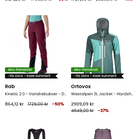
Øko-fremstillet
Øko-fremstillet
-5% Extra - Kode Summer5
-5% Extra - Kode Summer5
Rab
Ortovox
Kinetic 2.0 - Vandrebukser - Damer
Westalpen 3L Jacket - Hardshell jakke - Damer
864,12 kr
1729,00 kr
-
50
%
2909,09 kr
4649,00 kr
-
37
%