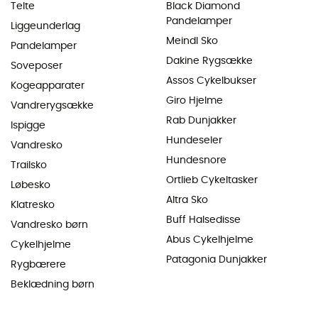
Telte
Black Diamond
Pandelamper
Liggeunderlag
Meindl Sko
Pandelamper
Dakine Rygsække
Soveposer
Assos Cykelbukser
Kogeapparater
Giro Hjelme
Vandrerygsække
Rab Dunjakker
Ispigge
Hundeseler
Vandresko
Hundesnore
Trailsko
Ortlieb Cykeltasker
Løbesko
Altra Sko
Klatresko
Buff Halsedisse
Vandresko børn
Abus Cykelhjelme
Cykelhjelme
Patagonia Dunjakker
Rygbærere
Beklædning børn