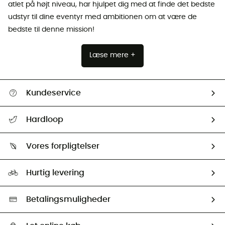
atlet på højt niveau, har hjulpet dig med at finde det bedste
udstyr til dine eventyr med ambitionen om at være de
bedste til denne mission!
Læse mere +
Kundeservice
FAQs & hjælp
Hardloop
Følge min pakke
Om os
Returnering & Tilbagebetaling
Vores forpligtelser
HardGuides
Størrelsesguide
Vores foraftryk
Our ambassadors
Hurtig levering
Second hand
HardGreen Udvalg
Betalingsmuligheder