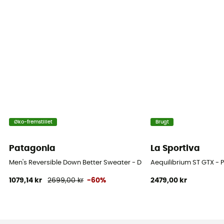
Øko-fremstillet
Brugt
Patagonia
La Sportiva
Men's Reversible Down Better Sweater - Dunjakke - Herrer
Aequilibrium ST GTX - P
1079,14 kr
2699,00 kr
-60%
2479,00 kr