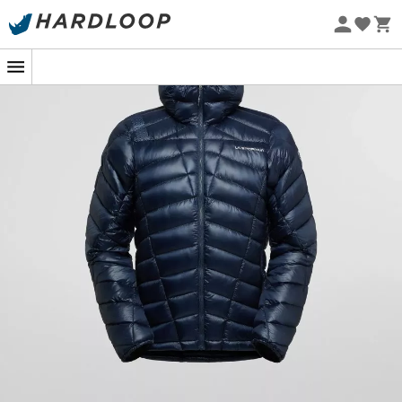
Øko-fremstillet
I det ubarmhjertige univers af sneklædte tinder tæller
hvert gram, og hver grad af varme er uvurderlig.
Lumina 200 Down Jacket
fra
La Sportiva
er den