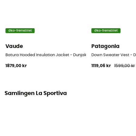
Isolering
Naturlig isolering
Materiale
Øko-fremstillet
Øko-fremstillet
100 % polyamide recyclé
Vaude
Patagonia
Bæreevne (Cuin)
Batura Hooded Insulation Jacket - Dunjakke - Herrer
Down Sweater Vest - D
1 000 cuin
1879,00 kr
1119,06 kr
1599,00 kr
Matériau
Goose Down
Samlingen La Sportiva