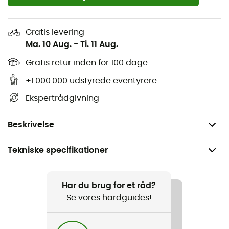
med sin effektivitet og komfort. Den er meget mere end
en simpel dunjakke: det er en invitation til at overskride
dine grænser, mens du bevarer smilet, selv under de
Gratis levering
mest krævende forhold. Er du klar til at dykke ned i den
Ma. 10 Aug.
-
Ti. 11 Aug.
ultimative bjergoplevelse med stil og varme?
Gratis retur inden for 100 dage
Kompressionspose
+1.000.000 udstyrede eventyrere
Reparationskit til at lappe skrammer
Ekspertrådgivning
2 skjulte lynlåslommer foran, kompatible med en
klatresele
Beskrivelse
Tekniske specifikationer
Anbefales til
Bjergbestigning
Har du brug for et råd?
Se vores hardguides!
Køn
Herre