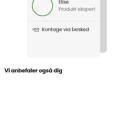
Elise
Produkt ekspert
Produkt
Lumina 200 Down Jkt M
Kontage via besked
Anvendt teknologi
Pertex Quantum
Vandtæthed
Vandafvisende
Vi anbefaler også dig
Label
Genanvendt
Hætte
Ja
Lommer
2 lommer