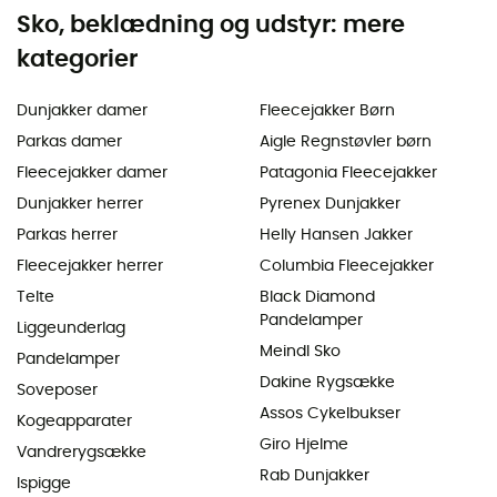
Sko, beklædning og udstyr: mere
kategorier
Dunjakker damer
Fleecejakker Børn
Parkas damer
Aigle Regnstøvler børn
Fleecejakker damer
Patagonia Fleecejakker
Dunjakker herrer
Pyrenex Dunjakker
Parkas herrer
Helly Hansen Jakker
Fleecejakker herrer
Columbia Fleecejakker
Telte
Black Diamond
Pandelamper
Liggeunderlag
Meindl Sko
Pandelamper
Dakine Rygsække
Soveposer
Assos Cykelbukser
Kogeapparater
Giro Hjelme
Vandrerygsække
Rab Dunjakker
Ispigge