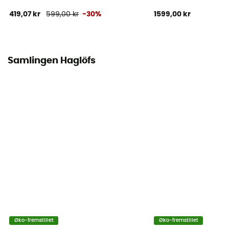
Bluesign / Genanvendt / PFC-Free
419,07 kr
599,00 kr
-30%
1599,00 kr
Termisk beskyttelse
Nej
Samlingen Haglöfs
Hætte
Ja
Lommer
4 fickor
Materialer
[principale] Tricot brossé - 100 % polyester recyclé -
130 g/m² - [secondaire] 79 % polyamide, 21 %
polyuréthane - 134 g/m² - [membrane] Proof Pro 3L -
75 D - 100 % polyester recyclé - 157 g/m² - [doublure]
85 % polyamide recyclé, 15 % élasthanne
Øko-fremstillet
Øko-fremstillet