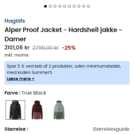
Lynlåsåbninger til ventilation under armene
To lynlåslommer til hænderne
Haglöfs
Alper Proof Jacket - Hardshell jakke -
En brystlomme
Damer
En lomme til skikort på ærmet
2101,06 kr
2799,00 kr
-25%
Integreret snefang med elastisk gummigreb
inkl. moms
Spar 5 % ved køb af 2 produkter, uden minimumsbeløb,
Justerbar kant med snoretræk
med koden Summer5.
Vandtæt tovejs AquaGuard® frontlynlås
Læse mere +
Artikulerede ærmer med justerbare Velcro-
Farve
:
True Black
manchetter
Hovedmateriale: Proof PRO 3-stof - 75 D - 100 %
genanvendt polyester - 157 g/m²
Vandsøjletryk: 20.000 mm
Størrelse
:
Størrelsesguide