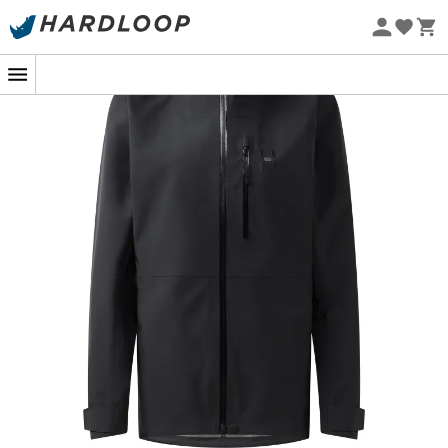
-5% Extra - Kode Summer5
komfort
. Hvert enkelt detalje er tænkt til
Øko-fremstillet
skiløbsentusiaster, fra de
vandafvisende lynlåse
til de
smart placerede lommer
. Det er næsten som om,
denne jakke har læst dine tanker og forudset alle dine
behov på pisterne.
Og for at sætte prikken over i'et, har
Alper Proof Jacket
en dedikeret lomme til dit
skikort
. Slut med panik, når
du leder efter din værdifulde billet. Med denne jakke
beviser
Haglöfs
endnu en gang, at
ydelse
og
funktionalitet
kan gå hånd i hånd, alt sammen med en
umiskendelig
stil
. Uanset om du er en erfaren skiløber
eller en entusiastisk nybegynder, er dette den ideelle
ledsager til dine vintereventyr.
Teknisk Pro Proof™ 3-lags stof for holdbar og
åndbar vejrbestandighed
Justerbar hætte kompatibel med din hjelm