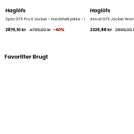
Ventilations lynlåse
Ja
Haglöfs
Haglöfs
Spitz GTX Pro II Jacket - Hardshell jakke - Damer
Astral GTX Jacket Wom
2879,10 kr
4799,00 kr
-40%
2326,88 kr
2899,00 
Favoritter Brugt