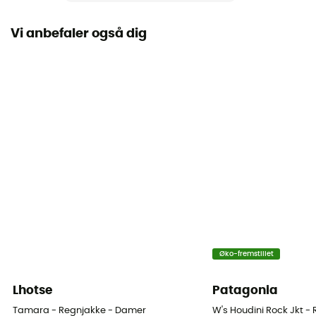
Anvendt teknologi
Proof™ Pro 3L
Vi anbefaler også dig
Vandtæthed
Ja
Schmerber-niveau
20 000 mm
Niveau af åndbarhed
20 000 g/m²/24h
Vindjakke
Ja
Øko-fremstillet
Snit
Standard
Lhotse
Patagonia
Label
Tamara - Regnjakke - Damer
W's Houdini Rock Jkt -