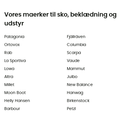
Vores maerker til sko, beklædning og
udstyr
Patagonia
Fjällräven
Ortovox
Columbia
Rab
Scarpa
La Sportiva
Vaude
Lowa
Mammut
Altra
Julbo
Millet
New Balance
Moon Boot
Hanwag
Helly Hansen
Birkenstock
Barbour
Petzl