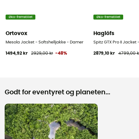
Øko-fremstillet
Øko-fremstillet
Ortovox
Haglöfs
Mesola Jacket - Softshelljakke - Damer
Spitz GTX Pro II Jacket
1494,92 kr
2929,00 kr
-48%
2879,10 kr
4799,00 k
Godt for eventyret og planeten...