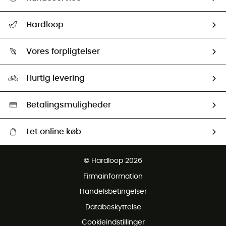
FAQs & hjælp
Hardloop
Følge min pakke
Om os
Returnering & Tilbagebetaling
Vores forpligtelser
HardGuides
Størrelsesguide
Vores foraftryk
Our ambassadors
Hurtig levering
Second hand
HardGreen Udvalg
Betalingsmuligheder
Let online køb
Gratis levering fra 1000 kr
© Hardloop 2026
Gratis retur inden for 100 dage
Firmainformation
Gratis Kundeservice
Handelsbetingelser
Databeskyttelse
Cookieindstillinger