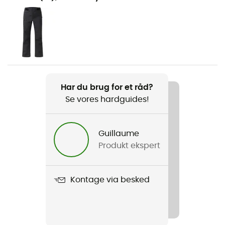
Vandreture / Trekking / Bjergbestigning / Ski /
Skibjergbestigning
Køn
Dame
Vægt
Har du brug for et råd?
580 g
Se vores hardguides!
Produkt
Alper Proof Jacket
Guillaume
Produkt ekspert
Beklædningsgenstandens opbygning
3 lag
Kontage via besked
Membran
Proof™ Pro 3L