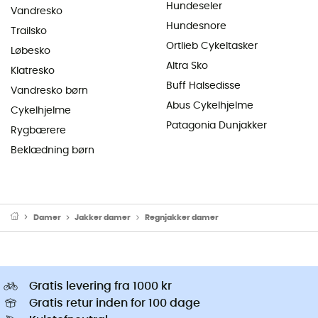
Hundeseler
Vandresko
Hundesnore
Trailsko
Ortlieb Cykeltasker
Løbesko
Altra Sko
Klatresko
Buff Halsedisse
Vandresko børn
Abus Cykelhjelme
Cykelhjelme
Patagonia Dunjakker
Rygbærere
Beklædning børn
Damer
Jakker damer
Regnjakker damer
Gratis levering fra 1000 kr
Gratis retur inden for 100 dage