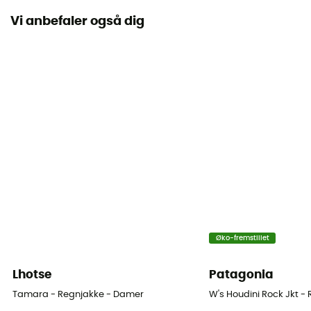
Pertex® Shield Revolve
Vi anbefaler også dig
Vandtæthed
Ja
Schmerber-niveau
20 000 mm
Niveau af åndbarhed
20 000 g/m²/24h
Vindjakke
Ja
Snit
Øko-fremstillet
Standard
Lhotse
Patagonia
Label
Tamara - Regnjakke - Damer
W's Houdini Rock Jkt -
Bluesign / Genanvendt / PFC-Free