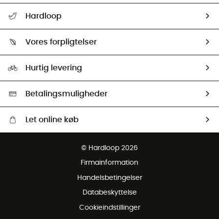
FAQs & hjælp
Hardloop
Følge min pakke
Om os
Returnering & Tilbagebetaling
Vores forpligtelser
HardGuides
Størrelsesguide
Vores foraftryk
Our ambassadors
Hurtig levering
Second hand
HardGreen Udvalg
Betalingsmuligheder
Let online køb
Gratis levering fra 1000 kr
© Hardloop 2026
Gratis retur inden for 100 dage
Firmainformation
Gratis Kundeservice
Handelsbetingelser
Databeskyttelse
Cookieindstillinger