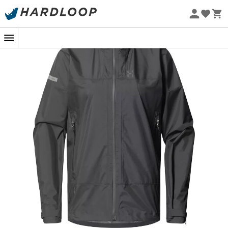
2,5L Jacket
fra
Haglöfs
din ideelle ledsager. Dens
-5% Extra - Kode Summer5
lethed
får dig til at glemme, at du har den på, mens den
Øko-fremstillet
effektivt beskytter dig takket være dens
Pertex® Shield
Revolve stof
. Dette innovative materiale, der er fuldt ud
fremstillet til optimal
genanvendelighed
, tilbyder den
perfekte kombination af
vandtæthed
og
åndbarhed
,
selv under dine mest intense anstrengelser.
Med sin
justerbare hætte
,
justerbare manchetter
og
justerbar kant
tilpasser denne jakke sig til alle dine
ønsker og alle vejrforhold. De
store forlommer
er ikke
kun praktiske til at opbevare dine små nødvendigheder,
de fungerer også som sideventilation, så du kan holde
dig kølig uden besvær. Det er en sand teknologi i en
fjerlet vægt!
Uanset om du er en elsker af det store udendørs eller en
erfaren vandrer, garanterer
L.I.M Airak 2,5L Jacket
komfort
og
præstation
. Den er designet til dem, der
ikke er bange for regnen, men foretrækker at udfordre