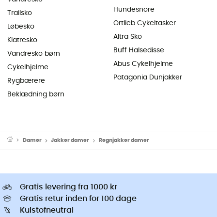
Hundesnore
Trailsko
Ortlieb Cykeltasker
Løbesko
Altra Sko
Klatresko
Buff Halsedisse
Vandresko børn
Abus Cykelhjelme
Cykelhjelme
Patagonia Dunjakker
Rygbærere
Beklædning børn
Damer
Jakker damer
Regnjakker damer
Gratis levering fra 1000 kr
Gratis retur inden for 100 dage
Kulstofneutral