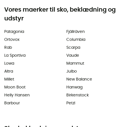
Vores maerker til sko, beklædning og
udstyr
Patagonia
Fjällräven
Ortovox
Columbia
Rab
Scarpa
La Sportiva
Vaude
Lowa
Mammut
Altra
Julbo
Millet
New Balance
Moon Boot
Hanwag
Helly Hansen
Birkenstock
Barbour
Petzl