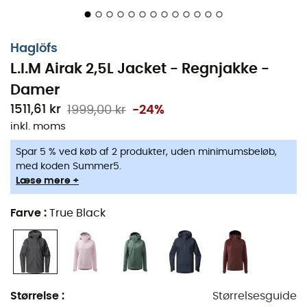
den med
stil
og
effektivitet
. Frygt ej, Moder Natur må
hellere passe på!
Haglöfs
Meget let og åndbar
L.I.M Airak 2,5L Jacket - Regnjakke -
Hovedstof helt i vandtæt Pertex® Shield Revolve
Damer
1511,61 kr
1999,00 kr
-24%
Vandtæt lynlås
inkl. moms
Justerbar hætte med kant
Spar 5 % ved køb af 2 produkter, uden minimumsbeløb,
med koden Summer5.
Justerbare kant og manchetter
Læse mere +
Store håndlommer, der også fungerer som
Farve
:
True Black
ventilation
Kan komprimeres
Reflekterende detaljer
Pertex® Shield ripstop 2,5L membran: 100%
Størrelse
:
Størrelsesguide