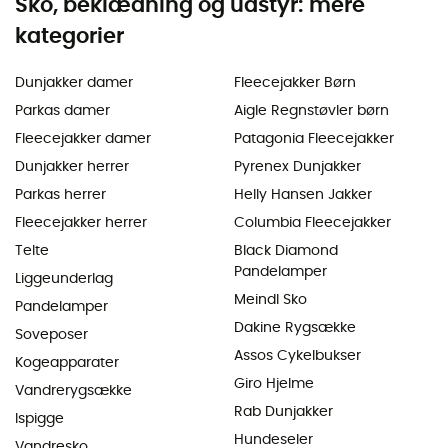
Sko, beklædning og udstyr: mere
kategorier
Dunjakker damer
Fleecejakker Børn
Parkas damer
Aigle Regnstøvler børn
Fleecejakker damer
Patagonia Fleecejakker
Dunjakker herrer
Pyrenex Dunjakker
Parkas herrer
Helly Hansen Jakker
Fleecejakker herrer
Columbia Fleecejakker
Telte
Black Diamond
Pandelamper
Liggeunderlag
Meindl Sko
Pandelamper
Dakine Rygsække
Soveposer
Assos Cykelbukser
Kogeapparater
Giro Hjelme
Vandrerygsække
Rab Dunjakker
Ispigge
Hundeseler
Vandresko