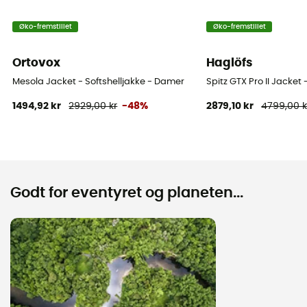
Øko-fremstillet
Øko-fremstillet
Ortovox
Haglöfs
Mesola Jacket - Softshelljakke - Damer
Spitz GTX Pro II Jacket
1494,92 kr
2929,00 kr
-48%
2879,10 kr
4799,00 k
Godt for eventyret og planeten...