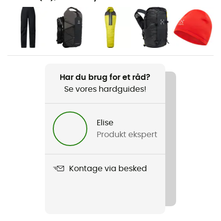
Vandreture / Trekking / Fast hiking
Køn
Dame
Vægt
310 g
Har du brug for et råd?
Se vores hardguides!
Produkt
L.I.M Airak 2,5L Jacket
Elise
Produkt ekspert
Beklædningsgenstandens opbygning
2,5 lag
Kontage via besked
Membran
Pertex® Shield Revolve
Anvendt teknologi