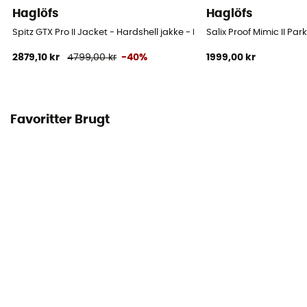
Haglöfs
Haglöfs
Spitz GTX Pro II Jacket - Hardshell jakke - Damer
Salix Proof Mimic II Pa
2879,10 kr
4799,00 kr
-40%
1999,00 kr
Favoritter Brugt