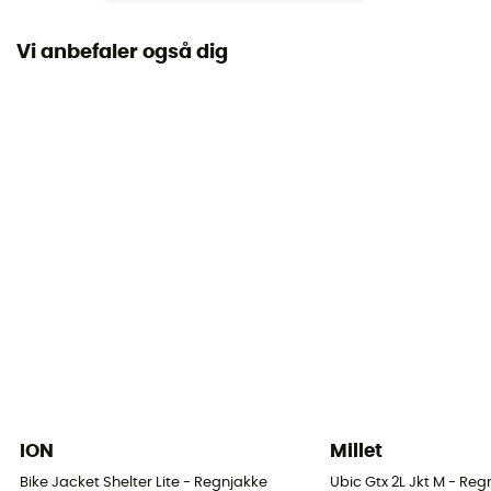
Anvendt teknologi
Gore-Tex®
Vi anbefaler også dig
Vandtæthed
Ja
Schmerber-niveau
28 000 mm
Niveau af åndbarhed
RET < 20 m² Pa/W
Vindjakke
Ja
Snit
Standard
ION
Millet
Label
Bike Jacket Shelter Lite - Regnjakke
Ubic Gtx 2L Jkt M - Reg