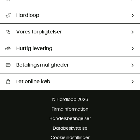
FAQs & hjælp
Hardloop
Følge min pakke
Om os
Returnering & Tilbagebetaling
Vores forpligtelser
HardGuides
Størrelsesguide
Vores foraftryk
Our ambassadors
Hurtig levering
Second hand
HardGreen Udvalg
Betalingsmuligheder
Let online køb
Gratis levering fra 1000 kr
© Hardloop 2026
Gratis retur inden for 100 dage
Firmainformation
Gratis Kundeservice
Handelsbetingelser
Databeskyttelse
Cookieindstillinger