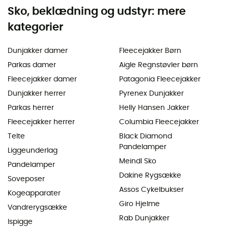
Sko, beklædning og udstyr: mere
kategorier
Dunjakker damer
Fleecejakker Børn
Parkas damer
Aigle Regnstøvler børn
Fleecejakker damer
Patagonia Fleecejakker
Dunjakker herrer
Pyrenex Dunjakker
Parkas herrer
Helly Hansen Jakker
Fleecejakker herrer
Columbia Fleecejakker
Telte
Black Diamond
Pandelamper
Liggeunderlag
Meindl Sko
Pandelamper
Dakine Rygsække
Soveposer
Assos Cykelbukser
Kogeapparater
Giro Hjelme
Vandrerygsække
Rab Dunjakker
Ispigge