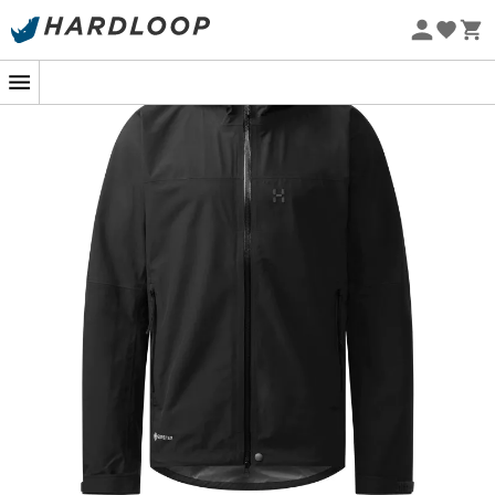
-5% Extra - Kode Summer5
Øko-fremstillet
Forestil dig at bestige en bjergtop, skyerne samler sig,
men du forbliver rolig takket være
ROC Sight GTX
Jacket
fra
Haglöfs
. Specielt designet til eventyrere i
højderne, er denne
regnjakke til mænd
din bedste
allierede mod Moder Naturs luner. Med sit
GORE-TEX ePE
3-lags laminat
sikrer den vandtæt og vindtæt
beskyttelse, samtidig med at din krop kan ånde. Slut
med kompromiser mellem komfort og sikkerhed!
Designet af
ROC Sight GTX
nøjes ikke med at beskytte