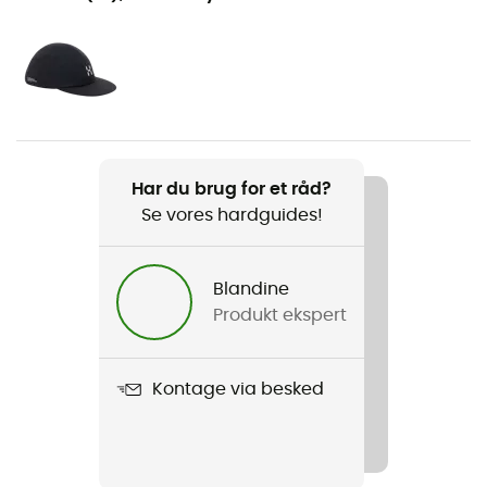
Vandreture / Trekking / Bjergbestigning /
Skibjergbestigning
Køn
Herre
Vægt
Har du brug for et råd?
540 g
Se vores hardguides!
Produkt
ROC Sight GTX Jacket
Blandine
Produkt ekspert
Beklædningsgenstandens opbygning
3 lag
Kontage via besked
Membran
GORE-TEX ePE