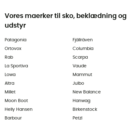
Vores maerker til sko, beklædning og
udstyr
Patagonia
Fjällräven
Ortovox
Columbia
Rab
Scarpa
La Sportiva
Vaude
Lowa
Mammut
Altra
Julbo
Millet
New Balance
Moon Boot
Hanwag
Helly Hansen
Birkenstock
Barbour
Petzl