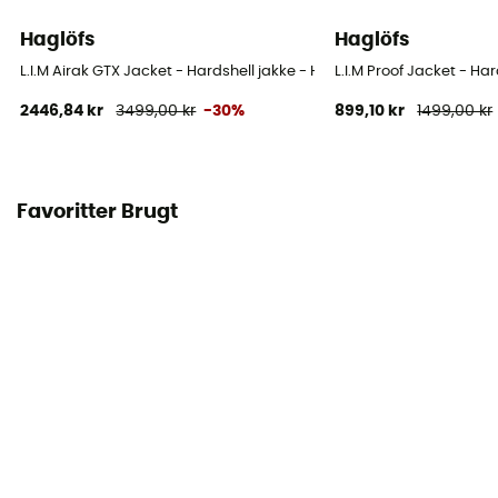
Haglöfs
Haglöfs
L.I.M Airak GTX Jacket - Hardshell jakke - Herrer
L.I.M Proof Jacket - Har
2446,84 kr
3499,00 kr
-30%
899,10 kr
1499,00 kr
Favoritter Brugt