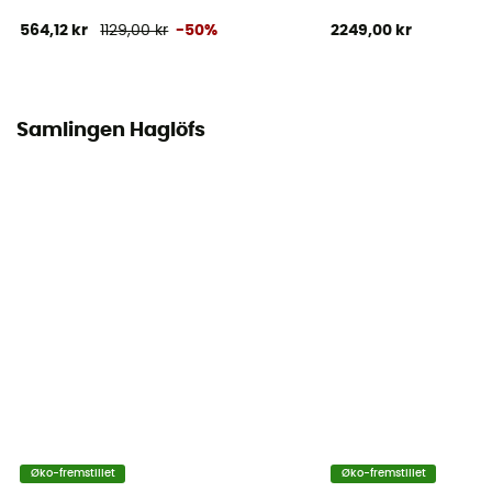
Bluesign / Genanvendt / PFC-Free
564,12 kr
1129,00 kr
-50%
2249,00 kr
Hætte
Ja
Samlingen Haglöfs
Materialer
100 % Polyester recyclé
Ventilations lynlåse
Ja
Øko-fremstillet
Øko-fremstillet