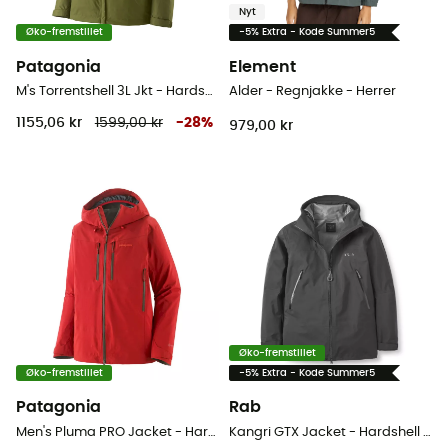
Nyt
Øko-fremstillet
-5% Extra - Kode Summer5
Patagonia
Element
M's Torrentshell 3L Jkt - Hardshell jakke - Herrer
Alder - Regnjakke - Herrer
1155,06 kr
1599,00 kr
-
28
%
979,00 kr
Øko-fremstillet
Øko-fremstillet
-5% Extra - Kode Summer5
Patagonia
Rab
Men's Pluma PRO Jacket - Hardshell jakke - Herrer
Kangri GTX Jacket - Hardshell jakke - Herrer