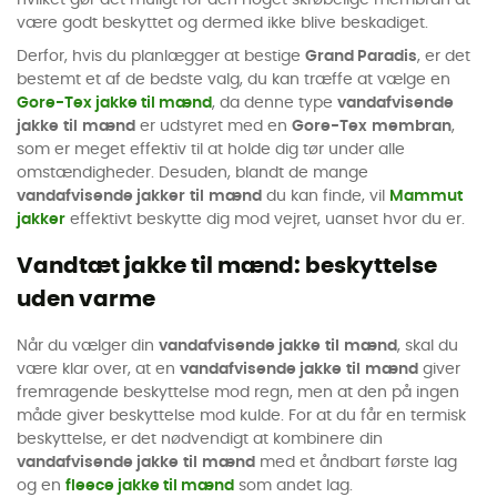
hvilket gør det muligt for den noget skrøbelige membran at
være godt beskyttet og dermed ikke blive beskadiget.
Derfor, hvis du planlægger at bestige
Grand Paradis
, er det
bestemt et af de bedste valg, du kan træffe at vælge en
Gore-Tex jakke til mænd
, da denne type
vandafvisende
jakke
til
mænd
er udstyret med en
Gore-Tex
membran
,
som er meget effektiv til at holde dig tør under alle
omstændigheder. Desuden, blandt de mange
vandafvisende jakker
til
mænd
du kan finde, vil
Mammut
jakker
effektivt beskytte dig mod vejret, uanset hvor du er.
Vandtæt jakke til mænd: beskyttelse
uden varme
Når du vælger din
vandafvisende jakke
til
mænd
, skal du
være klar over, at en
vandafvisende jakke
til
mænd
giver
fremragende beskyttelse mod regn, men at den på ingen
måde giver beskyttelse mod kulde. For at du får en termisk
beskyttelse, er det nødvendigt at kombinere din
vandafvisende jakke
til
mænd
med et åndbart første lag
og en
fleece jakke til mænd
som andet lag.