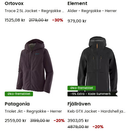
Ortovox
Element
Trace 2.5L Jacket - Regnjakke - Herrer
Alder - Regnjakke - Herrer
1525,08 kr
2179,00 kr
-
30
%
979,00 kr
Øko-fremstillet
Øko-fremstillet
-5% Extra - Kode Summer5
Patagonia
Fjällräven
Triolet Jkt - Regnjakke - Herrer
Keb GTX Jacket - Hardshell jakke - Herrer
2559,00 kr
3199,00 kr
-
20
%
3903,05 kr
4879,00 kr
-
20
%