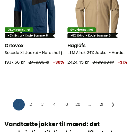
Øko-fremstillet
Øko-fremstillet
-5% Extra - Kode Summer5
-5% Extra - Kode Summer5
Ortovox
Haglöfs
Seceda 3L Jacket - Hardshell jakke - Herrer
L.I.M Airak GTX Jacket - Hardshell jakke - Herrer
1937,56 kr
2779,00 kr
-
30
%
2424,45 kr
3499,00 kr
-
31
%
1
2
3
4
10
20
21
...
Vandtætte jakker til mænd: det