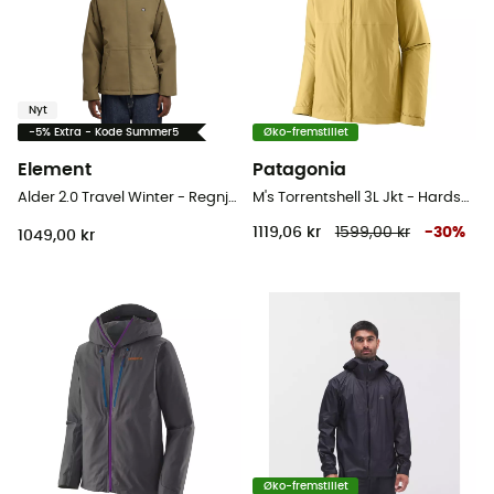
Nyt
-5% Extra - Kode Summer5
Øko-fremstillet
Element
Patagonia
Alder 2.0 Travel Winter - Regnjakke - Herrer
M's Torrentshell 3L Jkt - Hardshell jakke - Herrer
1119,06 kr
1599,00 kr
-
30
%
1049,00 kr
Øko-fremstillet