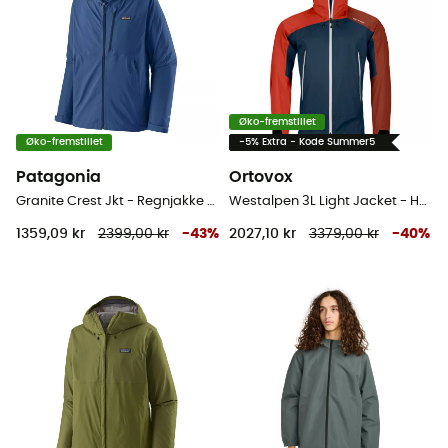
Øko-fremstillet
Øko-fremstillet
-5% Extra - Kode Summer5
Patagonia
Ortovox
Granite Crest Jkt - Regnjakke - Herrer
Westalpen 3L Light Jacket - Hardshell jakke - Herrer
1359,09 kr
2399,00 kr
-
43
%
2027,10 kr
3379,00 kr
-
40
%