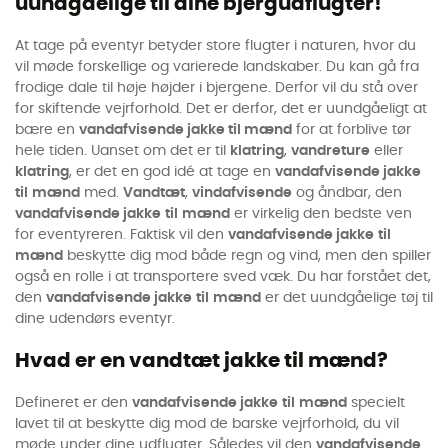
uundgåelige til dine bjergudflugter!
At tage på eventyr betyder store flugter i naturen, hvor du
vil møde forskellige og varierede landskaber. Du kan gå fra
frodige dale til høje højder i bjergene. Derfor vil du stå over
for skiftende vejrforhold. Det er derfor, det er uundgåeligt at
bære en
vandafvisende jakke til mænd
for at forblive tør
hele tiden. Uanset om det er til
klatring
,
vandreture
eller
klatring
, er det en god idé at tage en
vandafvisende jakke
til
mænd
med.
Vandtæt
,
vindafvisende
og åndbar, den
vandafvisende jakke
til
mænd
er virkelig den bedste ven
for eventyreren. Faktisk vil den
vandafvisende jakke
til
mænd
beskytte dig mod både regn og vind, men den spiller
også en rolle i at transportere sved væk. Du har forstået det,
den
vandafvisende jakke
til
mænd
er det uundgåelige tøj til
dine udendørs eventyr.
Hvad er en vandtæt jakke til mænd?
Defineret er den
vandafvisende jakke
til
mænd
specielt
lavet til at beskytte dig mod de barske vejrforhold, du vil
møde under dine udflugter. Således vil den
vandafvisende