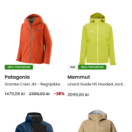
Øko-fremstillet
Nyt
Øko-fremstillet
Patagonia
Mammut
Granite Crest Jkt - Regnjakke - Herrer
Linard Guide HS Hooded Jacket - Hardshell jakke - Herrer
1479,08 kr
2399,00 kr
-
38
%
2099,00 kr