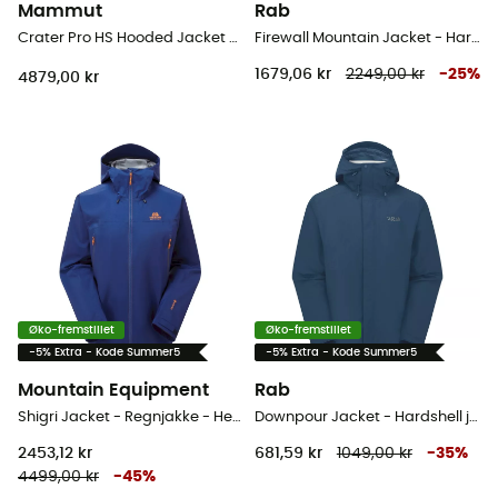
Mammut
Rab
Crater Pro HS Hooded Jacket - Hardshell jakke - Herrer
Firewall Mountain Jacket - Hardshell jakke - Herrer
1679,06 kr
2249,00 kr
-
25
%
4879,00 kr
Øko-fremstillet
Øko-fremstillet
-5% Extra - Kode Summer5
-5% Extra - Kode Summer5
Mountain Equipment
Rab
Shigri Jacket - Regnjakke - Herrer
Downpour Jacket - Hardshell jakke - Herrer
2453,12 kr
681,59 kr
1049,00 kr
-
35
%
4499,00 kr
-
45
%