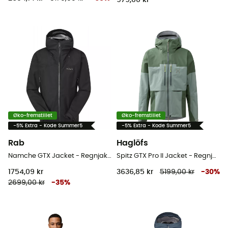
979,00 kr
Øko-fremstillet
Øko-fremstillet
-5% Extra - Kode Summer5
-5% Extra - Kode Summer5
Rab
Haglöfs
Namche GTX Jacket - Regnjakke - Herrer
Spitz GTX Pro II Jacket - Regnjakke - Herrer
1754,09 kr
3636,85 kr
5199,00 kr
-
30
%
2699,00 kr
-
35
%