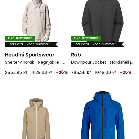
Øko-fremstillet
Øko-fremstillet
-5% Extra - Kode Summer5
-5% Extra - Kode Summer5
Houdini Sportswear
Rab
Shelter Anorak - Regnjakke - Herrer
Downpour Jacket - Hardshell jakke - Herrer
2653,95 kr
4129,00 kr
-
36
%
786,56 kr
1049,00 kr
-
25
%