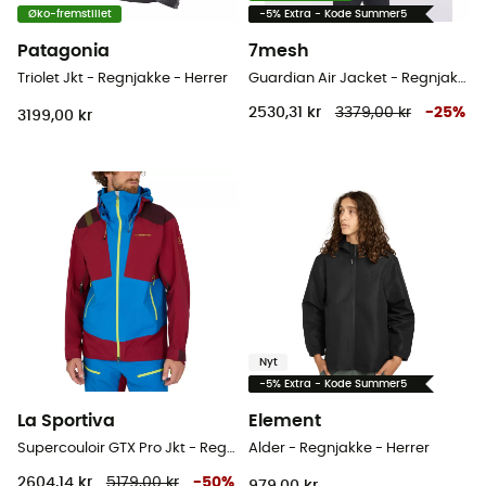
Øko-fremstillet
-5% Extra - Kode Summer5
Patagonia
7mesh
Triolet Jkt - Regnjakke - Herrer
Guardian Air Jacket - Regnjakke - Herrer
2530,31 kr
3379,00 kr
-
25
%
3199,00 kr
Nyt
-5% Extra - Kode Summer5
La Sportiva
Element
Supercouloir GTX Pro Jkt - Regnjakke - Herrer
Alder - Regnjakke - Herrer
2604,14 kr
5179,00 kr
-
50
%