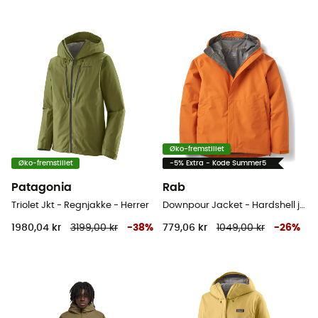
Øko-fremstillet
Øko-fremstillet
-5% Extra - Kode Summer5
Patagonia
Rab
Triolet Jkt - Regnjakke - Herrer
Downpour Jacket - Hardshell jakke - Herrer
1980,04 kr
3199,00 kr
-
38
%
779,06 kr
1049,00 kr
-
26
%