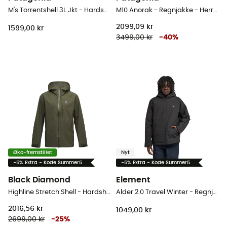
M's Torrentshell 3L Jkt - Hardshell jakke - Herrer
M10 Anorak - Regnjakke - Herrer
2099,09 kr
1599,00 kr
3499,00 kr
-
40
%
Øko-fremstillet
Nyt
-5% Extra - Kode Summer5
-5% Extra - Kode Summer5
Black Diamond
Element
Highline Stretch Shell - Hardshell jakke - Herrer
Alder 2.0 Travel Winter - Regnjakke - Herrer
2016,56 kr
1049,00 kr
2699,00 kr
-
25
%