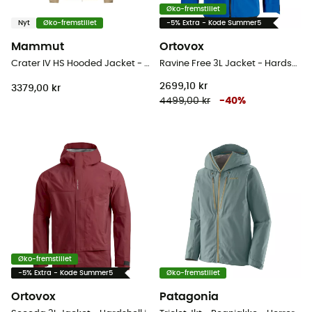
Øko-fremstillet
Nyt
Øko-fremstillet
-5% Extra - Kode Summer5
Mammut
Ortovox
Crater IV HS Hooded Jacket - Hardshell jakke - Herrer
Ravine Free 3L Jacket - Hardshell jakke - Herrer
2699,10 kr
3379,00 kr
4499,00 kr
-
40
%
Øko-fremstillet
-5% Extra - Kode Summer5
Øko-fremstillet
Ortovox
Patagonia