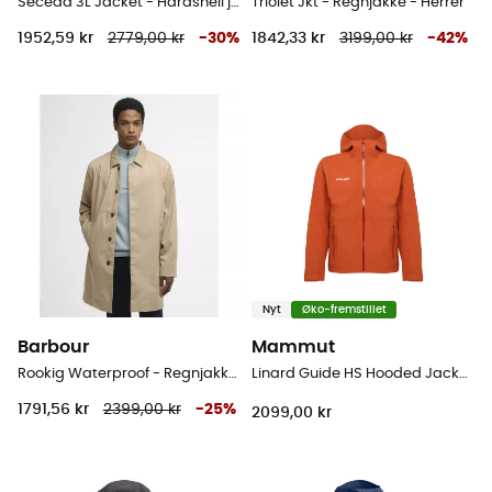
Seceda 3L Jacket - Hardshell jakke - Herrer
Triolet Jkt - Regnjakke - Herrer
1952,59 kr
2779,00 kr
-
30
%
1842,33 kr
3199,00 kr
-
42
%
Nyt
Øko-fremstillet
Barbour
Mammut
Rookig Waterproof - Regnjakke - Herrer
Linard Guide HS Hooded Jacket - Hardshell jakke - Herrer
1791,56 kr
2399,00 kr
-
25
%
2099,00 kr