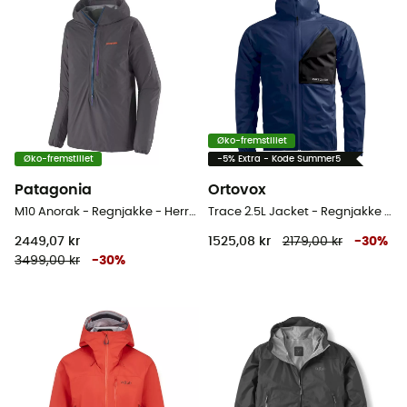
Øko-fremstillet
Øko-fremstillet
-5% Extra - Kode Summer5
Patagonia
Ortovox
M10 Anorak - Regnjakke - Herrer
Trace 2.5L Jacket - Regnjakke - Herrer
2449,07 kr
1525,08 kr
2179,00 kr
-
30
%
3499,00 kr
-
30
%