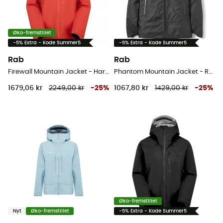
Øko-fremstillet
-5% Extra - Kode Summer5
-5% Extra - Kode Summer5
Rab
Rab
Firewall Mountain Jacket - Hardshell jakke - Herrer
Phantom Mountain Jacket - Regnjakke - Herrer
1679,06 kr
2249,00 kr
-
25
%
1067,80 kr
1429,00 kr
-
25
%
Øko-fremstillet
Nyt
Øko-fremstillet
-5% Extra - Kode Summer5