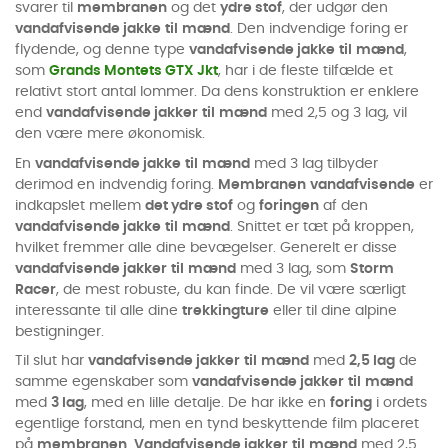
svarer til
membranen
og det
ydre stof
, der udgør den
vandafvisende jakke
til
mænd
. Den indvendige foring er
flydende, og denne type
vandafvisende jakke
til
mænd
,
som
Grands Montets GTX Jkt
, har i de fleste tilfælde et
relativt stort antal lommer. Da dens konstruktion er enklere
end
vandafvisende jakker
til
mænd
med 2,5 og 3 lag, vil
den være mere økonomisk.
En
vandafvisende jakke
til
mænd
med 3 lag tilbyder
derimod en indvendig foring.
Membranen
vandafvisende
er
indkapslet mellem
det ydre stof
og
foringen
af den
vandafvisende jakke
til
mænd
. Snittet er tæt på kroppen,
hvilket fremmer alle dine bevægelser. Generelt er disse
vandafvisende jakker
til
mænd
med 3 lag, som
Storm
Racer
, de mest robuste, du kan finde. De vil være særligt
interessante til alle dine
trekkingture
eller til dine alpine
bestigninger.
Til slut har
vandafvisende jakker
til
mænd
med
2,5 lag
de
samme egenskaber som
vandafvisende jakker
til
mænd
med
3 lag
, med en lille detalje. De har ikke en
foring
i ordets
egentlige forstand, men en tynd beskyttende film placeret
på
membranen
.
Vandafvisende jakker
til
mænd
med 2,5