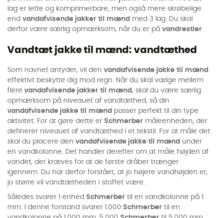
lag er lette og komprimerbare, men også mere skrøbelige
end
vandafvisende jakker
til
mænd
med 3 lag. Du skal
derfor være særlig opmærksom, når du er på
vandrestier
.
Vandtæt jakke til mænd: vandtæthed
Som navnet antyder, vil den
vandafvisende jakke
til
mænd
effektivt beskytte dig mod regn. Når du skal vælge mellem
flere
vandafvisende jakker
til
mænd
, skal du være særlig
opmærksom på niveauet af vandtæthed, så din
vandafvisende jakke
til
mænd
passer perfekt til din type
aktivitet. For at gøre dette er
Schmerber
måleenheden, der
definerer niveauet af vandtæthed i et tekstil. For at måle det
skal du placere den
vandafvisende jakke
til
mænd
under
en vandkolonne. Det handler derefter om at måle højden af
vandet, der kræves for at de første dråber trænger
igennem. Du har derfor forstået, at jo højere vandhøjden er,
jo større vil vandtætheden i stoffet være.
Således svarer 1 enhed
Schmerber
til en vandkolonne på 1
mm. I denne forstand svarer 1.000
Schmerber
til en
vandkolonne på 1.000 mm, 5.000
Schmerber
til 5.000 mm