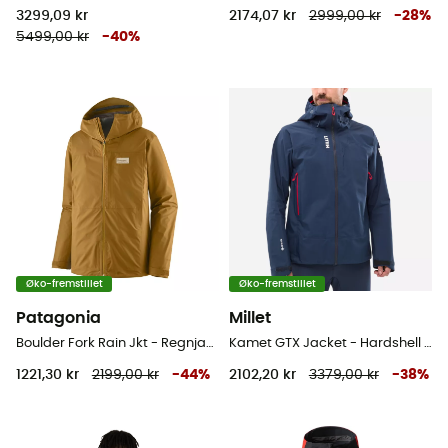
3299,09 kr
2174,07 kr
2999,00 kr
-
28
%
5499,00 kr
-
40
%
Øko-fremstillet
Øko-fremstillet
Patagonia
Millet
Boulder Fork Rain Jkt - Regnjakke - Herrer
Kamet GTX Jacket - Hardshell jakke - Herrer
1221,30 kr
2199,00 kr
-
44
%
2102,20 kr
3379,00 kr
-
38
%