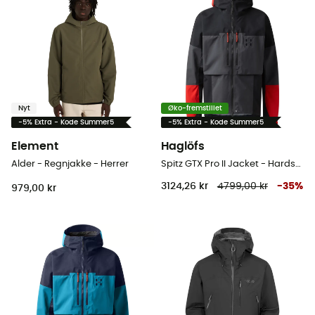
Nyt
Øko-fremstillet
-5% Extra - Kode Summer5
-5% Extra - Kode Summer5
Element
Haglöfs
Alder - Regnjakke - Herrer
Spitz GTX Pro II Jacket - Hardshell jakke - Herrer
3124,26 kr
4799,00 kr
-
35
%
979,00 kr