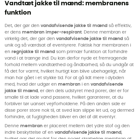
Vandtæt jakke til mænd: membranens
funktion
Det, der gør den
vandafvisende jakke
til
mænd
så effektiv,
er dens
membran
imper-respirant
. Denne membran er
virkelig det, der gør den
vandafvisende jakke
til
mænd
så
unik og så værdsat af eventyrere. Faktisk har membranen i
en
regnjakke
til
mænd
som primær funktion at forhindre
vand i at trænge ind. Du kan derfor nyde et fremragende
forhold mellem vandtæthed og åndbarhed, så du undgår at
få det for varmt, hvilket hurtigt kan blive ubehageligt, når
man har gået i et stykke tid. For at gå lidt mere i dybden
med, hvad der udgør en
membran
i en
vandafvisende
jakke
til
mænd
, er den dels udstyret med porer, der er for
smalle til at lade vand passere, hvilket garanterer, at du
forbliver tør uanset vejrforholdene. På den anden side er
disse porer store nok til, at sved kan slippe let ud, og dermed
forhindre, at fugtigheden bliver en del af dit eventyr.
Denne
membran
er placeret mellem det ydre stof og den
indre beskyttelse af en
vandafvisende jakke
til
mænd
,