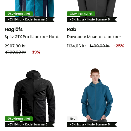
Øko-fremstillet
Øko-fremstillet
-5% Extra - Kode Summer5
-5% Extra - Kode Summer5
Haglöfs
Rab
Spitz GTX Pro II Jacket - Hardshell jakke - Herrer
Downpour Mountain Jacket - Hardshell jakke - Herrer
2907,90 kr
1124,06 kr
1499,00 kr
-
25
%
4799,00 kr
-
39
%
Øko-fremstillet
Nyt
-5% Extra - Kode Summer5
-5% Extra - Kode Summer5