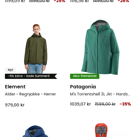
1199,05 kr
1599,00 kr
-
25
%
1116,56 kr
1499,00 kr
-
26
%
Nyt
-5% Extra - Kode Summer5
Øko-fremstillet
Element
Patagonia
Alder - Regnjakke - Herrer
M's Torrentshell 3L Jkt - Hardshell jakke - Herrer
1039,07 kr
1599,00 kr
-
35
%
979,00 kr