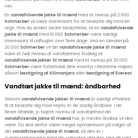
osv.
En
vandafvisende jakke
til
mænd
med et niveau på 2.000
Schmerber
vil være interessant for at beskytte dig mod let
regn. Hvis du ønsker bedre beskyttelse, vil en
vandafvisende
jakke
til
mænd
med 10.000
Schmerber
være særligt
interessant til udflugter over flere dage. Ved en tærskel på
20.000
Schmerber
vil din
vandafvisende jakke
til
mænd
have et højt niveau af vandtæthed. Endelig vil
vandafvisende jakker
til
mænd
med et niveau på 30.000
Schmerber
være forbeholdt dine eventyr i ekstreme miljøer,
såsom
bestigning af
Kilimanjaro
eller
bestigning af Everest
.
Vandtæt jakke til mænd: åndbarhed
Selvom
vandafvisende jakker
til
mænd
er særligt effektive
til at beskytte dig mod vejret, er de stadig åndbare. I de
fleste tilfælde, jo højere niveau af vandtæthed din
vandafvisende jakke
til
mænd
har, jo mindre åndbar vil den
være. Du skal derfor være meget opmærksom på valget af
din
vandafvisende jakke
til
mænd
, så den er i