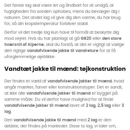
Det første lag skal være let og åndbart for at undgå, at
fugtigheden fra sveden ophobes, mens du bevæger dig i
naturen. Det andet lag vil give dig den varme, du har brug
for, så din kropstemperatur forbliver stabil.
Derfor vil det tredje lag kun have til formål at beskytte dig
mod vejret. Hvis du har planlagt at gå
GR20
eller
den store
tværsnit af Alperne
, skal du forstå, at det er vigtigt at vælge
den rigtige
vandafvisende jakke
til
vandreture
for at få
uforglemmelige øjeblikke.
Vandtæt jakke til mænd: tøjkonstruktion
Der findes et væld af
vandafvisende jakker
til
mænd
, hvad
angår mærker, farver eller konstruktionstyper. Det er sandt,
at ikke alle
vandafvisende jakker
til
mænd
er bygget på
samme måde. Du vil derfor have mulighed for at finde
vandafvisende jakker
til
mænd
lavet af
2 lag
,
2,5 lag
eller
3
lag
.
Den
vandafvisende jakke
til
mænd
med
2 lag
er den
ældste, der findes på markedet. Disse to lag, vi taler om,