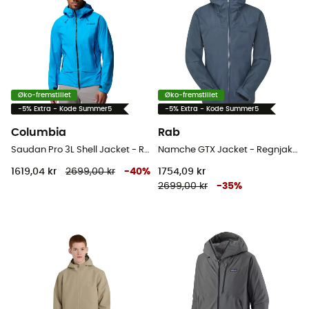
Øko-fremstillet
Øko-fremstillet
-5% Extra - Kode Summer5
-5% Extra - Kode Summer5
Columbia
Rab
Saudan Pro 3L Shell Jacket - Regnjakke - Herrer
Namche GTX Jacket - Regnjakke - Herrer
1619,04 kr
2699,00 kr
-
40
%
1754,09 kr
2699,00 kr
-
35
%