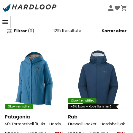
Regnjakker til herrer
1215
Resultater
Filtrer
(
0
)
Sorter efter
Øko-fremstillet
Øko-fremstillet
-5% Extra - Kode Summer5
Patagonia
Rab
M's Torrentshell 3L Jkt - Hardshell jakke - Herrer
Firewall Jacket - Hardshell jakke - Herrer