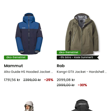
Øko-fremstillet
Øko-fremstillet
-5% Extra - Kode Summer5
Mammut
Rab
Alto Guide HS Hooded Jacket - Hardshell jakke - Herrer
Kangri GTX Jacket - Hardshell jakke - Herrer
1791,56 kr
2399,00 kr
-
25
%
2099,08 kr
2999,00 kr
-
30
%