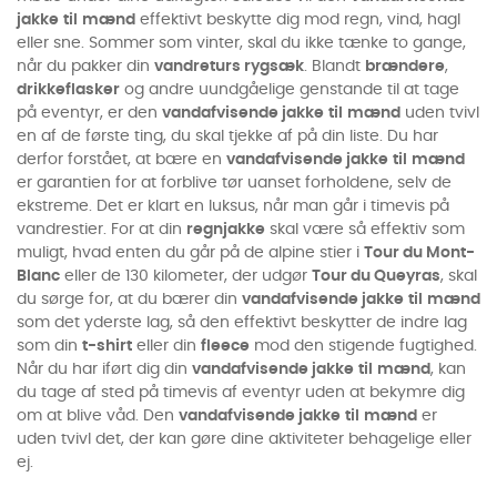
jakke
til
mænd
effektivt beskytte dig mod regn, vind, hagl
eller sne. Sommer som vinter, skal du ikke tænke to gange,
når du pakker din
vandreturs rygsæk
. Blandt
brændere
,
drikkeflasker
og andre uundgåelige genstande til at tage
på eventyr, er den
vandafvisende jakke
til
mænd
uden tvivl
en af de første ting, du skal tjekke af på din liste. Du har
derfor forstået, at bære en
vandafvisende jakke
til
mænd
er garantien for at forblive tør uanset forholdene, selv de
ekstreme. Det er klart en luksus, når man går i timevis på
vandrestier. For at din
regnjakke
skal være så effektiv som
muligt, hvad enten du går på de alpine stier i
Tour du Mont-
Blanc
eller de 130 kilometer, der udgør
Tour du Queyras
, skal
du sørge for, at du bærer din
vandafvisende jakke
til
mænd
som det yderste lag, så den effektivt beskytter de indre lag
som din
t-shirt
eller din
fleece
mod den stigende fugtighed.
Når du har iført dig din
vandafvisende jakke
til
mænd
, kan
du tage af sted på timevis af eventyr uden at bekymre dig
om at blive våd. Den
vandafvisende jakke
til
mænd
er
uden tvivl det, der kan gøre dine aktiviteter behagelige eller
ej.