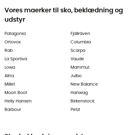
Vores maerker til sko, beklædning og
udstyr
Patagonia
Fjällräven
Ortovox
Columbia
Rab
Scarpa
La Sportiva
Vaude
Lowa
Mammut
Altra
Julbo
Millet
New Balance
Moon Boot
Hanwag
Helly Hansen
Birkenstock
Barbour
Petzl