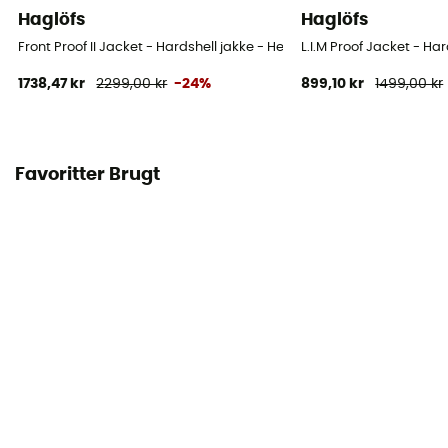
Haglöfs
Haglöfs
Front Proof II Jacket - Hardshell jakke - Herrer
L.I.M Proof Jacket - Har
1738,47 kr
2299,00 kr
-24%
899,10 kr
1499,00 kr
Favoritter Brugt