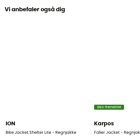
Gore-Tex® C-Knit™
Vi anbefaler også dig
Vandtæthed
Ja
Schmerber-niveau
28 000 mm
Niveau af åndbarhed
RET 13
Vindjakke
Ja
Snit
Øko-fremstillet
Standard
ION
Karpos
Label
Bike Jacket Shelter Lite - Regnjakke
Falier Jacket - Regnjak
Bluesign / Genanvendt / PFC-Free