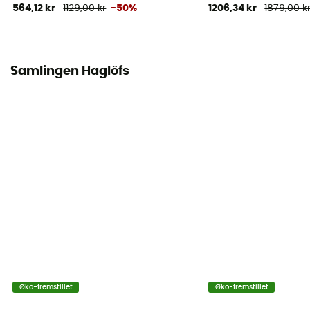
564,12 kr
1129,00 kr
-50%
1206,34 kr
1879,00 k
Termisk beskyttelse
Nej
Samlingen Haglöfs
Hætte
Ja
Lommer
2 lommer
Materialer
100 % genanvendt polyamid
Ventilations lynlåse
Ja
Øko-fremstillet
Øko-fremstillet