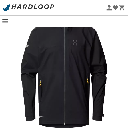
-5% Extra - Kode Summer5
Øko-fremstillet
Forestil dig, at du bestiger en stejl bjergtop, vinden hyler
omkring dig, men du forbliver tør og komfortabel.
L.I.M
Airak GTX Jacket
fra
Haglöfs
er din ultimative allierede
til alle dine udendørseventyr. Designet med det
legendariske 3-lags GORE-TEX stof beskytter denne
regnjakke dig mod de mest stædige byger, samtidig
med at den forbliver overraskende let. Takket være
GORE® C-KNIT™ Backer-teknologien får du en
enestående åndbarhed, der gør det muligt for dig at
forblive kølig, selv når dit hjerte banker hårdt.
Men det er ikke alt! Er du varm efter en intens
opstigning? Lynlåse under armene giver dig mulighed
for skræddersyet ventilation. Og for dem, der elsker
praktiske detaljer, er hætten hjelmkompatibel, og
kanterne er fuldt justerbare for en personlig pasform.