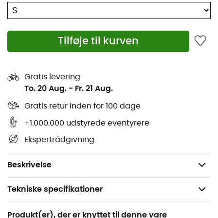
Velcrojusterbare manchetter
Justerbar faldkant
Tilføje til kurven
Lynlåslommer til hænderne
Lynlåsåbninger til ventilation under armene
Gratis levering
To-vejs CF lynlås
To. 20 Aug.
-
Fr. 21 Aug.
Pakkebar
Gratis retur inden for 100 dage
+1.000.000 udstyrede eventyrere
Reflekterende detaljer
Ekspertrådgivning
Vandtæthed: 28.000 mm
RET: 13
Beskrivelse
Tekniske specifikationer
Anbefales til
Produkt(er), der er knyttet til denne vare