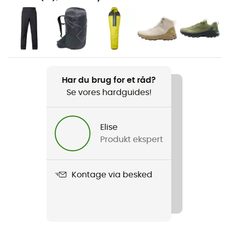
Vandreture / Trekking / Bjergbestigning / Fast hiking
Køn
Herre
Vægt
290 g
Har du brug for et råd?
Se vores hardguides!
Produkt
L.I.M Airak GTX Jacket
Elise
Produkt ekspert
Beklædningsgenstandens opbygning
3 lag
Kontage via besked
Membran
Gore-Tex® C-Knit 3L
Anvendt teknologi