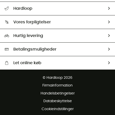
FAQs & hjælp
Hardloop
Følge min pakke
Om os
Returnering & Tilbagebetaling
Vores forpligtelser
HardGuides
Størrelsesguide
Vores foraftryk
Our ambassadors
Hurtig levering
Second hand
HardGreen Udvalg
Betalingsmuligheder
Let online køb
Gratis levering fra 1000 kr
© Hardloop 2026
Gratis retur inden for 100 dage
Firmainformation
Gratis Kundeservice
Handelsbetingelser
Databeskyttelse
Cookieindstillinger