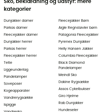
Sko, beklædning og udstyr: mere
kategorier
Dunjakker damer
Fleecejakker Børn
Parkas damer
Aigle Regnstøvler børn
Fleecejakker damer
Patagonia Fleecejakker
Dunjakker herrer
Pyrenex Dunjakker
Parkas herrer
Helly Hansen Jakker
Fleecejakker herrer
Columbia Fleecejakker
Telte
Black Diamond
Pandelamper
Liggeunderlag
Meindl Sko
Pandelamper
Dakine Rygsække
Soveposer
Assos Cykelbukser
Kogeapparater
Giro Hjelme
Vandrerygsække
Rab Dunjakker
Ispigge
Hundeseler
Vandresko