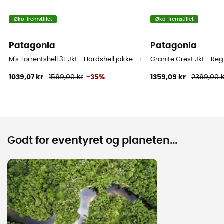
Øko-fremstillet
Øko-fremstillet
Patagonia
Patagonia
M's Torrentshell 3L Jkt - Hardshell jakke - Herrer
Granite Crest Jkt - Reg
1039,07 kr
1599,00 kr
-35%
1359,09 kr
2399,00 k
Godt for eventyret og planeten...