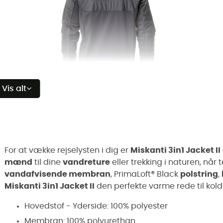
Vis alt
For at vække rejselysten i dig er
Miskanti 3in1 Jacket II
mænd
til dine
vandreture
eller trekking i naturen, når
vandafvisende membran
, PrimaLoft® Black
polstring
,
Miskanti 3in1 Jacket II
den perfekte varme rede til kold
Hovedstof - Yderside: 100% polyester
Membran: 100% polyurethan