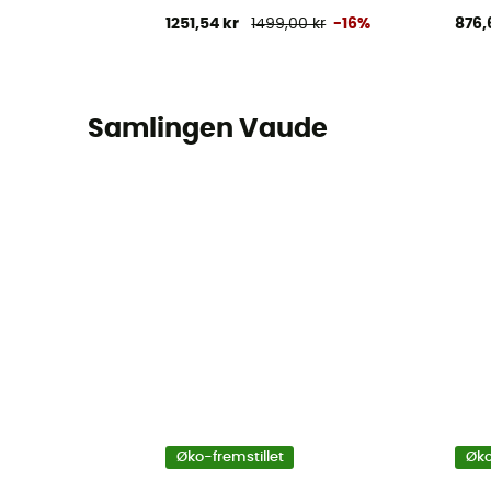
1251,54 kr
1499,00 kr
-16%
876,
Samlingen Vaude
Øko-fremstillet
Øko