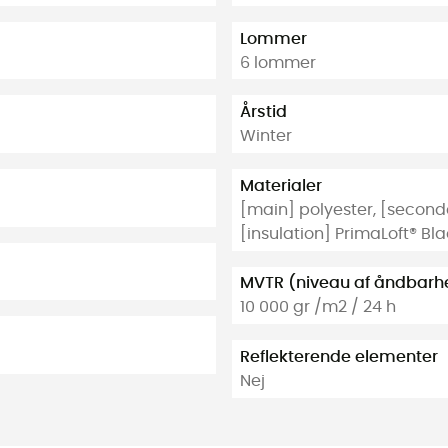
Lommer
6 lommer
Årstid
Winter
Materialer
[main] polyester, [seconda
[insulation] PrimaLoft® Bl
MVTR (niveau af åndbarh
10 000 gr /m2 / 24 h
Reflekterende elementer
Nej