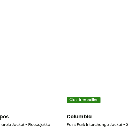
Øko-fremstillet
pos
Columbia
e - Herrer
arole Jacket - Fleecejakke
Point Park Interchange Jacket - 3 i