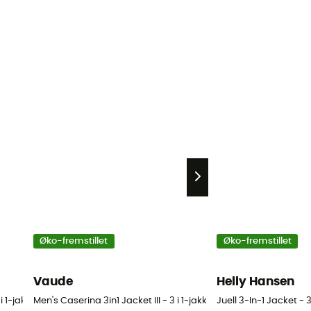
Øko-fremstillet
Øko-fremstillet
Vaude
Helly Hansen
 1-jakke - Herrer
Men's Caserina 3in1 Jacket III - 3 i 1-jakke - Herrer
Juell 3-In-1 Jacket - 3