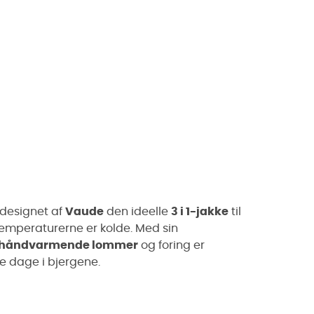
designet af
Vaude
den ideelle
3 i 1-jakke
til
 temperaturerne er kolde. Med sin
håndvarmende lommer
og foring er
e dage i bjergene.