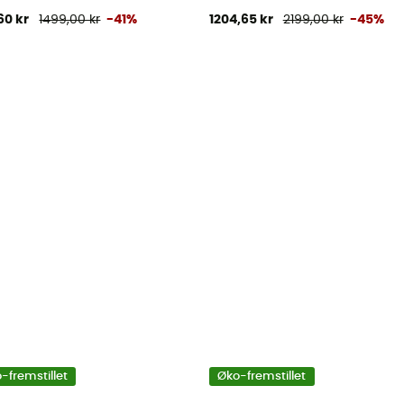
60 kr
1499,00 kr
-41%
1204,65 kr
2199,00 kr
-45%
-fremstillet
Øko-fremstillet