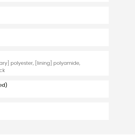
ry] polyester, [lining] polyamide,
ack
ed)