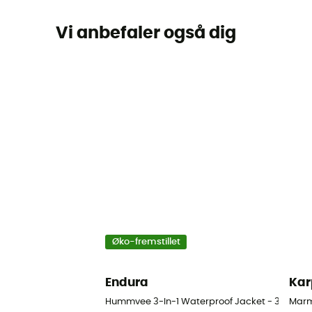
Vi anbefaler også dig
Øko-fremstillet
Endura
Kar
Hummvee 3-In-1 Waterproof Jacket - 3 i 1-jakk
Marm