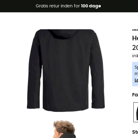
Gratis retur inden for
100 dage
-5% Extra - Kode Summer5
V
Øko-fremstillet
M
H
2
in
S
m
L
Fa
St