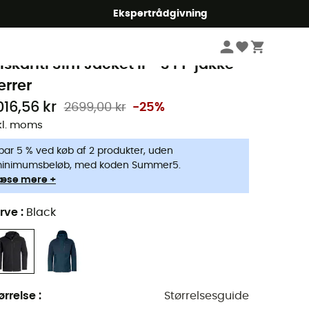
Ekspertrådgivning
Herrer
Jakker herrer
3 i 1-jakker herrer
aude
iskanti 3in1 Jacket II - 3 i 1-jakke
errer
016,56 kr
2699,00 kr
-25%
kl. moms
par 5 % ved køb af 2 produkter, uden
inimumsbeløb, med koden Summer5.
æse mere +
rve
:
Black
ørrelse
:
Størrelsesguide