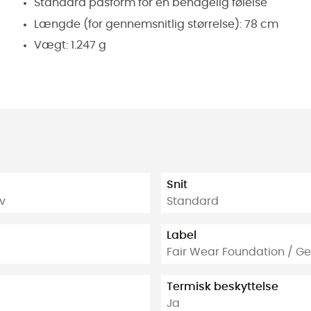
Standard pasform for en behagelig følelse
Længde (for gennemsnitlig størrelse): 78 cm
Vægt: 1.247 g
Snit
iv
Standard
Label
Fair Wear Foundation / G
Termisk beskyttelse
Ja