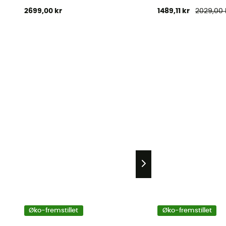
2699,00 kr
1489,11 kr
2029,00 
Øko-fremstillet
Øko-fremstillet