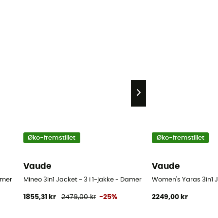
Øko-fremstillet
Øko-fremstillet
Vaude
Vaude
Damer
Mineo 3in1 Jacket - 3 i 1-jakke - Damer
Women's Yaras 3in1 Ja
1855,31 kr
2479,00 kr
-25%
2249,00 kr