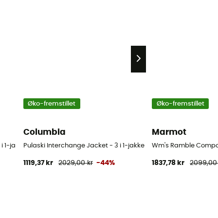
Øko-fremstillet
Øko-fremstillet
Columbia
Marmot
 i 1-jakke - Damer
Pulaski Interchange Jacket - 3 i 1-jakke - Damer
Wm's Ramble Compone
1119,37 kr
2029,00 kr
-44%
1837,78 kr
2099,00 