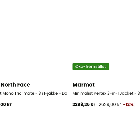
Øko-fremstillet
 North Face
Marmot
jakke - Damer
 Mono Triclimate - 3 i 1-jakke - Damer
Minimalist Pertex 3-in-1 Jacket - 3
,00 kr
2298,25 kr
2629,00 kr
-12%