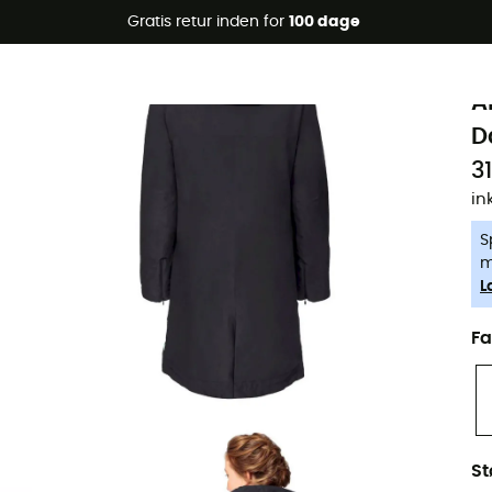
Gratis retur inden for
100 dage
-5% Extra - Kode Summer5
V
Øko-fremstillet
A
D
3
in
S
m
L
Fa
St