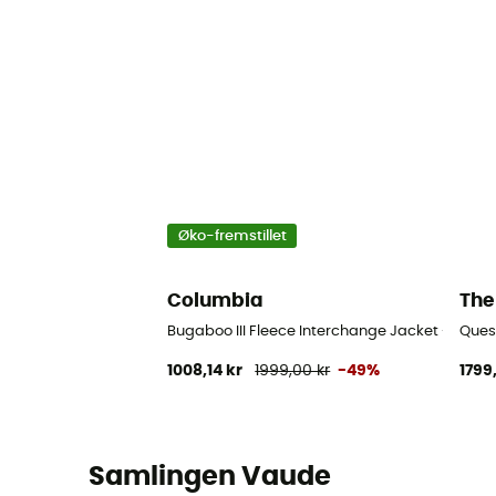
Øko-fremstillet
Columbia
The
Bugaboo III Fleece Interchange Jacket - 3 i 1-
Quest
1008,14 kr
1999,00 kr
-49%
1799
Samlingen Vaude