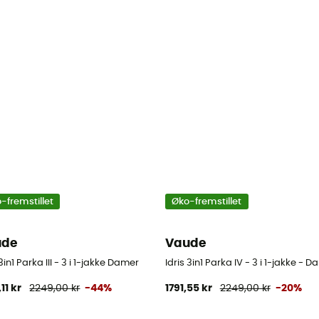
-fremstillet
Øko-fremstillet
ude
Vaude
 3in1 Parka III - 3 i 1-jakke Damer
Idris 3in1 Parka IV - 3 i 1-jakke - 
11 kr
2249,00 kr
-44%
1791,55 kr
2249,00 kr
-20%