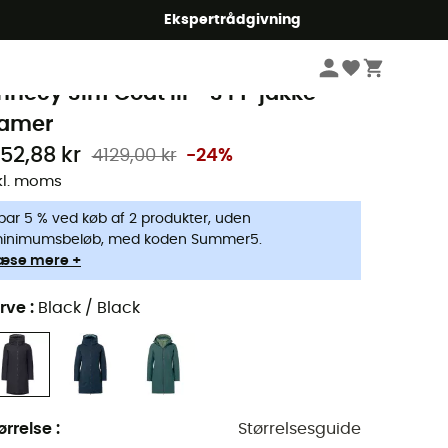
Ekspertrådgivning
Damer
Jakker damer
3 i 1-jakker damer
aude
nnecy 3in1 Coat III - 3 i 1-jakke
amer
152,88 kr
4129,00 kr
-24%
kl. moms
par 5 % ved køb af 2 produkter, uden
inimumsbeløb, med koden Summer5.
æse mere +
rve
:
Black / Black
ørrelse
:
Størrelsesguide