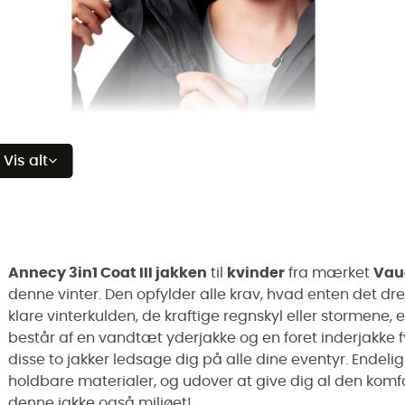
Vis alt
Annecy 3in1 Coat III jakken
til
kvinder
fra mærket
Vau
denne vinter. Den opfylder alle krav, hvad enten det dreje
klare vinterkulden, de kraftige regnskyl eller stormene, 
består af en vandtæt yderjakke og en foret inderjakke f
disse to jakker ledsage dig på alle dine eventyr. Endelig
holdbare materialer, og udover at give dig al den komfo
denne jakke også miljøet!