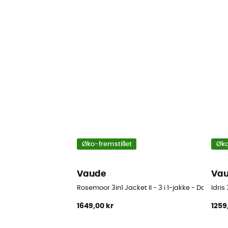
Øko-fremstillet
Øko
Vaude
Va
Rosemoor 3in1 Jacket II - 3 i 1-jakke - Damer
Idris
1649,00 kr
1259,