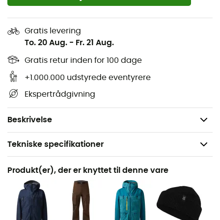
genanvendt polyester, 36 % polyester - 186 g/m²
Sekundært materiale: Strikket fleece med børstet
Gratis levering
bagside, 57 % genanvendt polyester, 33 %
To. 20 Aug.
-
Fr. 21 Aug.
polyester, 10 % elastan - 243 g/m²
Gratis retur inden for 100 dage
Indsats: Børstet strikket mesh, 100 % genanvendt
+1.000.000 udstyrede eventyrere
polyester - 95 g/m²
Ekspertrådgivning
Bluesign®-certificeret produkt
Vægt: 475 g
Beskrivelse
Tekniske specifikationer
Anbefales til
Produkt(er), der er knyttet til denne vare
Ski / Bjergbestigning / Ski / Ski freeride
Køn
Herre