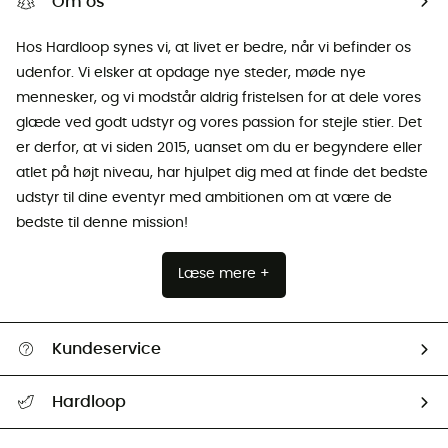
Om os
Hos Hardloop synes vi, at livet er bedre, når vi befinder os
udenfor. Vi elsker at opdage nye steder, møde nye
mennesker, og vi modstår aldrig fristelsen for at dele vores
glæde ved godt udstyr og vores passion for stejle stier. Det
er derfor, at vi siden 2015, uanset om du er begyndere eller
atlet på højt niveau, har hjulpet dig med at finde det bedste
udstyr til dine eventyr med ambitionen om at være de
bedste til denne mission!
Læse mere +
Kundeservice
FAQs & hjælp
Hardloop
Følge min pakke
Om os
Returnering & Tilbagebetaling