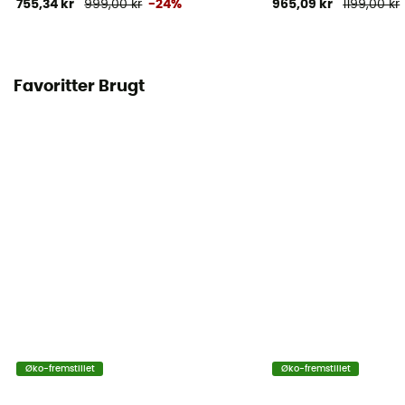
755,34 kr
999,00 kr
-24%
965,09 kr
1199,00 kr
Favoritter Brugt
Øko-fremstillet
Øko-fremstillet