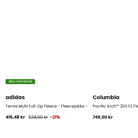
Materialer
[principale] 64 % polyester recyclé - 36 % polyester
Tekniske egenskaber
Isolerende / Åndbar
Varmeniveau
Midweight
Øko-fremstillet
adidas
Columbia
Terrex Multi Full-Zip Fleece - Fleecejakke - Herrer
Pacific Arch™ 200 FZ Fl
415,48 kr
529,00 kr
-21%
749,00 kr