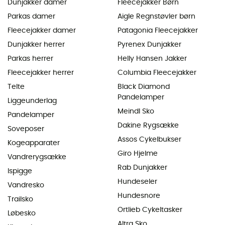
Dunjakker damer
Fleecejakker Børn
Parkas damer
Aigle Regnstøvler børn
Fleecejakker damer
Patagonia Fleecejakker
Dunjakker herrer
Pyrenex Dunjakker
Parkas herrer
Helly Hansen Jakker
Fleecejakker herrer
Columbia Fleecejakker
Telte
Black Diamond
Pandelamper
Liggeunderlag
Meindl Sko
Pandelamper
Dakine Rygsække
Soveposer
Assos Cykelbukser
Kogeapparater
Giro Hjelme
Vandrerygsække
Rab Dunjakker
Ispigge
Hundeseler
Vandresko
Hundesnore
Trailsko
Ortlieb Cykeltasker
Løbesko
Altra Sko