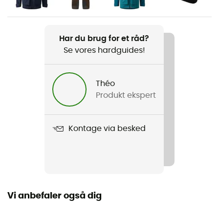
Vægt
475 g
Har du brug for et råd?
Se vores hardguides!
Produkt
Vassi Mid Hood Men
Théo
Snit
Produkt ekspert
Standard
Label
Kontage via besked
Bluesign / Genanvendt
Hætte
Ja
Vi anbefaler også dig
Lommer
3 lommer