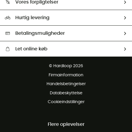
Vores forpligtelser
HardGuides
Størrelsesguide
Vores foraftryk
Our ambassadors
Hurtig levering
Second hand
HardGreen Udvalg
Betalingsmuligheder
Let online køb
Gratis levering fra 1000 kr
© Hardloop 2026
Gratis retur inden for 100 dage
Firmainformation
Gratis Kundeservice
Handelsbetingelser
Databeskyttelse
Cookieindstillinger
Flere oplevelser