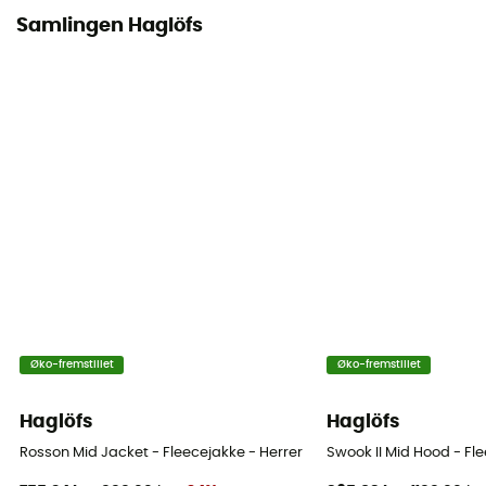
Samlingen Haglöfs
Øko-fremstillet
Øko-fremstillet
Haglöfs
Haglöfs
Rosson Mid Jacket - Fleecejakke - Herrer
Swook II Mid Hood - Fl