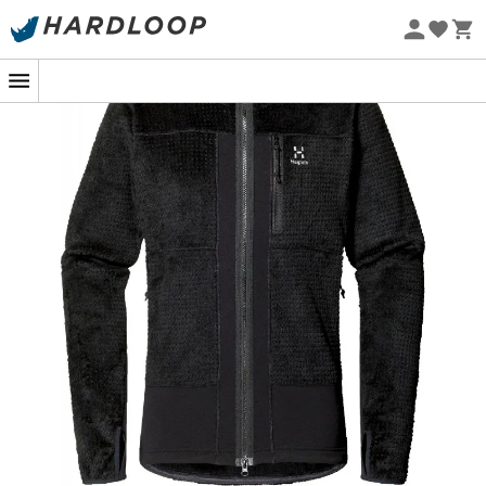
bedste allierede. Designet til outdoor-entusiaster, denne
Øko-fremstillet
tekniske
mellemlag
til
mænd
giver ufejlbarlig støtte
under de mest krævende opstigninger. Dens
lette
,
strækbare
og
hurtigttørrende
stof letter dine
bevægelser, samtidig med at det sikrer optimal
komfort
, selv under de mest barske forhold.
Den
tilpassede konstruktion
af denne fleecejakke
sikrer en eksemplarisk
åndbarhed
, så du kan holde dig
kølig, når indsatsen intensiveres. Den
høje fleecekrave
og den
tilpassede hætte
holder dig varm, selv når
vinden rejser sig. Og gæt hvad? De passer perfekt under
din hjelm! Endnu en grund til at nyde hver vandretur,
uanset om du er en nysgerrig nybegynder eller en
erfaren ekspert.
Med sit generøse antal
lommer
er Vassi Mid Hood Men
fleecejakken lige så
praktisk
som den er
effektiv
. Slut
med at lede efter dine småting i bunden af rygsækken!