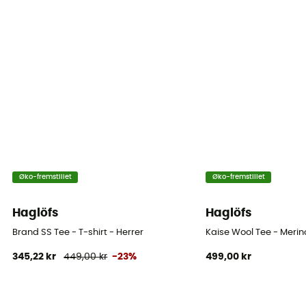
Øko-fremstillet
Øko-fremstillet
Haglöfs
Haglöfs
Brand SS Tee - T-shirt - Herrer
Kaise Wool Tee - Merino
345,22 kr
449,00 kr
-23%
499,00 kr