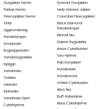
Dunjakker herrer
Pyrenex Dunjakker
Parkas herrer
Helly Hansen Jakker
Fleecejakker herrer
Columbia Fleecejakker
Telte
Black Diamond
Pandelamper
Liggeunderlag
Meindl Sko
Pandelamper
Dakine Rygsække
Soveposer
Assos Cykelbukser
Kogeapparater
Giro Hjelme
Vandrerygsække
Rab Dunjakker
Ispigge
Hundeseler
Vandresko
Hundesnore
Trailsko
Ortlieb Cykeltasker
Løbesko
Altra Sko
Klatresko
Buff Halsedisse
Vandresko børn
Abus Cykelhjelme
Cykelhjelme