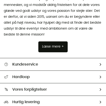
mennesker, og vi modstår aldrig fristelsen for at dele vores
glæde ved godt udstyr og vores passion for stejle stier. Det
er derfor, at vi siden 2015, uanset om du er begyndere eller
atlet på højt niveau, har hjulpet dig med at finde det bedste
udstyr til dine eventyr med ambitionen om at være de
bedste til denne mission!
Læse mere +
Kundeservice
FAQs & hjælp
Hardloop
Følge min pakke
Om os
Returnering & Tilbagebetaling
Vores forpligtelser
HardGuides
Størrelsesguide
Vores foraftryk
Our ambassadors
Hurtig levering
Second hand