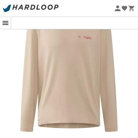
-5% Extra - Kode Summer5
Øko-fremstillet