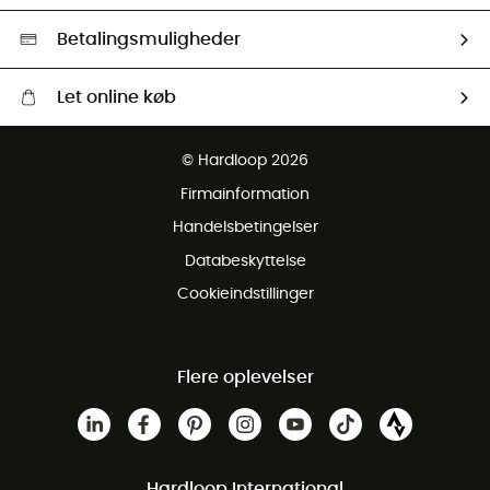
HardGreen Udvalg
Betalingsmuligheder
Let online køb
Gratis levering fra 1000 kr
© Hardloop 2026
Gratis retur inden for 100 dage
Firmainformation
Gratis Kundeservice
Handelsbetingelser
Databeskyttelse
Cookieindstillinger
Flere oplevelser
Hardloop International