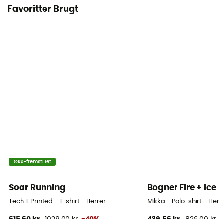
Favoritter Brugt
Øko-fremstillet
Soar Running
Bogner Fire + Ice
Tech T Printed - T-shirt - Herrer
Mikka - Polo-shirt - Her
615,60 kr
1029,00 kr
-40%
489,56 kr
829,00 kr