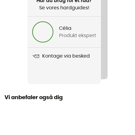
Har du brug for et råd?
liv
Se vores hardguides!
Køn
Célia
Herre
Produkt ekspert
Produkt
Word LS Tee
Kontage via besked
Label
Økologisk bomuld
Vi anbefaler også dig