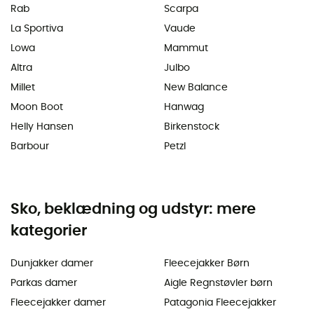
Rab
Scarpa
La Sportiva
Vaude
Lowa
Mammut
Altra
Julbo
Millet
New Balance
Moon Boot
Hanwag
Helly Hansen
Birkenstock
Barbour
Petzl
Sko, beklædning og udstyr: mere
kategorier
Dunjakker damer
Fleecejakker Børn
Parkas damer
Aigle Regnstøvler børn
Fleecejakker damer
Patagonia Fleecejakker