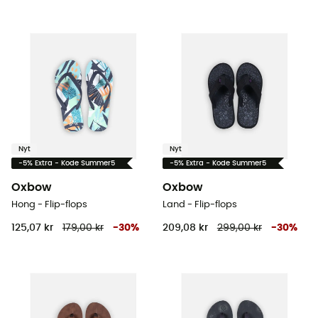
Nyt
Nyt
-5% Extra - Kode Summer5
-5% Extra - Kode Summer5
Oxbow
Oxbow
Hong - Flip-flops
Land - Flip-flops
125,07 kr
179,00 kr
-
30
%
209,08 kr
299,00 kr
-
30
%