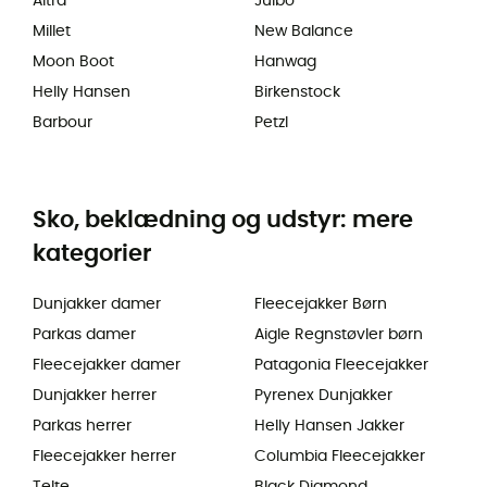
Altra
Julbo
Millet
New Balance
Moon Boot
Hanwag
Helly Hansen
Birkenstock
Barbour
Petzl
Sko, beklædning og udstyr: mere
kategorier
Dunjakker damer
Fleecejakker Børn
Parkas damer
Aigle Regnstøvler børn
Fleecejakker damer
Patagonia Fleecejakker
Dunjakker herrer
Pyrenex Dunjakker
Parkas herrer
Helly Hansen Jakker
Fleecejakker herrer
Columbia Fleecejakker