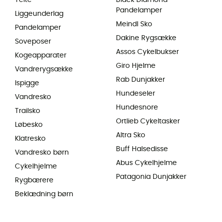
Telte
Black Diamond
Pandelamper
Liggeunderlag
Meindl Sko
Pandelamper
Dakine Rygsække
Soveposer
Assos Cykelbukser
Kogeapparater
Giro Hjelme
Vandrerygsække
Rab Dunjakker
Ispigge
Hundeseler
Vandresko
Hundesnore
Trailsko
Ortlieb Cykeltasker
Løbesko
Altra Sko
Klatresko
Buff Halsedisse
Vandresko børn
Abus Cykelhjelme
Cykelhjelme
Patagonia Dunjakker
Rygbærere
Beklædning børn