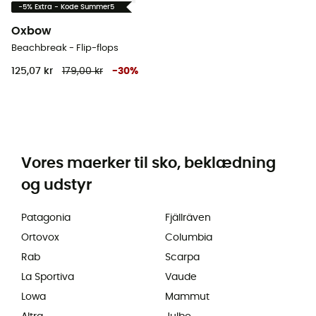
-5% Extra - Kode Summer5
Oxbow
Beachbreak - Flip-flops
125,07 kr
179,00 kr
-
30
%
Vores maerker til sko, beklædning
og udstyr
Patagonia
Fjällräven
Ortovox
Columbia
Rab
Scarpa
La Sportiva
Vaude
Lowa
Mammut