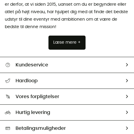
er derfor, at vi siden 2015, uanset om du er begyndere eller
atlet på højt niveau, har hjulpet dig med at finde det bedste
udstyr til dine eventyr med ambitionen om at være de
bedste til denne mission!
Læse mere +
Kundeservice
FAQs & hjælp
Hardloop
Følge min pakke
Om os
Returnering & Tilbagebetaling
Vores forpligtelser
HardGuides
Størrelsesguide
Vores foraftryk
Our ambassadors
Hurtig levering
Second hand
HardGreen Udvalg
Betalingsmuligheder