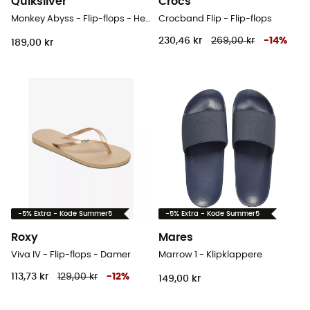
Quiksilver
Crocs
Monkey Abyss - Flip-flops - Herrer
Crocband Flip - Flip-flops
230,46 kr
269,00 kr
-
14
%
189,00 kr
-5% Extra - Kode Summer5
-5% Extra - Kode Summer5
Roxy
Mares
Viva IV - Flip-flops - Damer
Marrow 1 - Klipklappere
113,73 kr
129,00 kr
-
12
%
149,00 kr