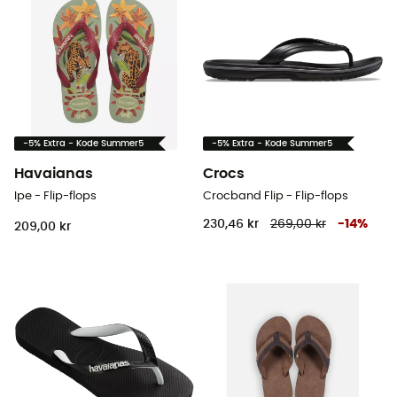
-5% Extra - Kode Summer5
-5% Extra - Kode Summer5
Havaianas
Crocs
Ipe - Flip-flops
Crocband Flip - Flip-flops
230,46 kr
269,00 kr
-
14
%
209,00 kr