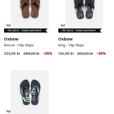
Nyt
Nyt
-5% Extra - Kode Summer5
-5% Extra - Kode Summer5
Oxbow
Oxbow
Rincon - Flip-flops
King - Flip-flops
224,06 kr
299,00 kr
-
25
%
146,08 kr
209,00 kr
-
30
%
Nyt