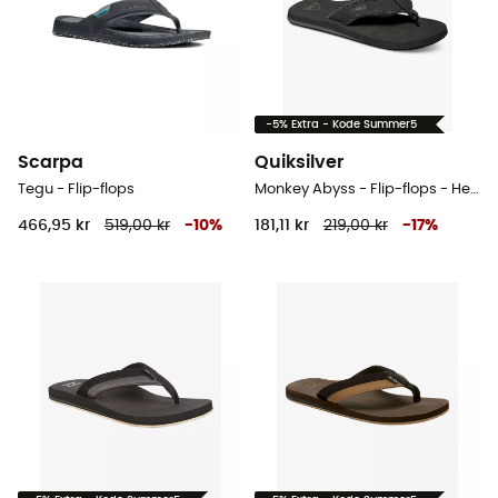
-5% Extra - Kode Summer5
Scarpa
Quiksilver
Tegu - Flip-flops
Monkey Abyss - Flip-flops - Herrer
466,95 kr
519,00 kr
-
10
%
181,11 kr
219,00 kr
-
17
%