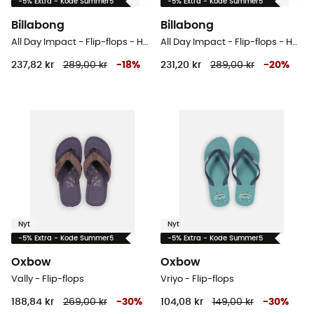
-5% Extra - Kode Summer5
-5% Extra - Kode Summer5
Billabong
Billabong
All Day Impact - Flip-flops - Herrer
All Day Impact - Flip-flops - Herrer
237,82 kr
289,00 kr
-
18
%
231,20 kr
289,00 kr
-
20
%
Nyt
Nyt
-5% Extra - Kode Summer5
-5% Extra - Kode Summer5
Oxbow
Oxbow
Vally - Flip-flops
Vriyo - Flip-flops
188,84 kr
269,00 kr
-
30
%
104,08 kr
149,00 kr
-
30
%