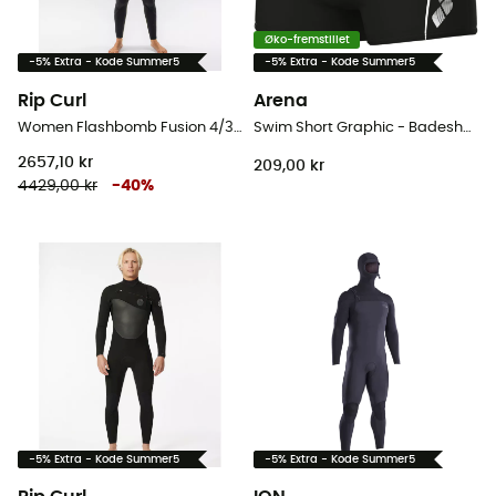
Øko-fremstillet
-5% Extra - Kode Summer5
-5% Extra - Kode Summer5
Rip Curl
Arena
Women Flashbomb Fusion 4/3 mm Zip Free Wetsuit - Våddragter til surf - Damer
Swim Short Graphic - Badeshort til herrer
2657,10 kr
209,00 kr
4429,00 kr
-
40
%
-5% Extra - Kode Summer5
-5% Extra - Kode Summer5