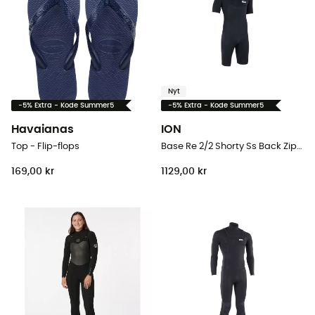
Nyt
-5% Extra - Kode Summer5
-5% Extra - Kode Summer5
Havaianas
ION
Top - Flip-flops
Base Re 2/2 Shorty Ss Back Zip Unisex - Våddragter til surf
169,00 kr
1129,00 kr