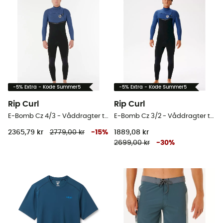
-5% Extra - Kode Summer5
-5% Extra - Kode Summer5
Rip Curl
Rip Curl
E-Bomb Cz 4/3 - Våddragter til surf - Herrer
E-Bomb Cz 3/2 - Våddragter til surf - Herrer
2365,79 kr
2779,00 kr
-
15
%
1889,08 kr
2699,00 kr
-
30
%