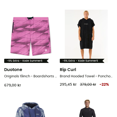
-5% Extra - Kode Summer5
-5% Extra - Kode Summer5
Duotone
Rip Curl
Originals 19inch - Boardshorts - Herrer
Brand Hooded Towel - Poncho - Herrer
295,45 kr
379,00 kr
-
22
%
679,00 kr