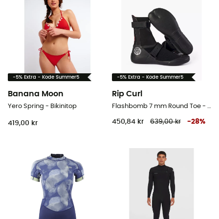
-5% Extra - Kode Summer5
-5% Extra - Kode Summer5
Banana Moon
Rip Curl
Yero Spring - Bikinitop
Flashbomb 7 mm Round Toe - Neopren sko - Herrer
450,84 kr
639,00 kr
-
28
%
419,00 kr