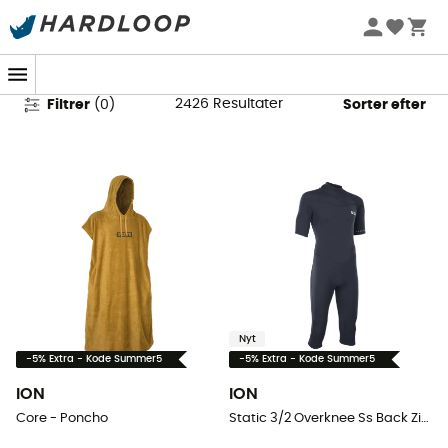
Watersport
2426
Resultater
Filtrer
(
0
)
Sorter efter
Nyt
-5% Extra - Kode Summer5
-5% Extra - Kode Summer5
ION
ION
Core - Poncho
Static 3/2 Overknee Ss Back Zip Men - Våddragter til surf - Herrer