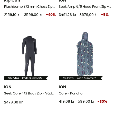
Rip Curl
ION
Flashbomb 3/2 mm Chest Zip Wetsuit - Våddragter til surf - Herrer
Seek Amp 6/5 Hood Front Zip - Våddragter til surf - Herrer
2159,10 kr
3599,00 kr
-
40
%
3491,26 kr
3679,00 kr
-
5
%
-5% Extra - Kode Summer5
-5% Extra - Kode Summer5
ION
ION
Seek Core 4/3 Back Zip - Våddragter til surf - Herrer
Core - Poncho
419,08 kr
599,00 kr
-
30
%
2479,00 kr