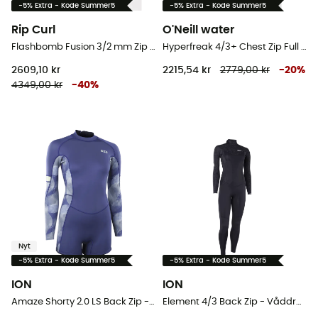
-5% Extra - Kode Summer5
-5% Extra - Kode Summer5
Rip Curl
O'Neill water
Flashbomb Fusion 3/2 mm Zip Free - Våddragter til surf - Herrer
Hyperfreak 4/3+ Chest Zip Full - Våddragter til surf - Herrer
2609,10 kr
2215,54 kr
2779,00 kr
-
20
%
4349,00 kr
-
40
%
Nyt
-5% Extra - Kode Summer5
-5% Extra - Kode Summer5
ION
ION
Amaze Shorty 2.0 LS Back Zip - Våddragter til surf - Damer
Element 4/3 Back Zip - Våddragter til surf - Damer