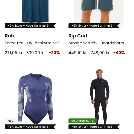
-5% Extra - Kode Summer5
-5% Extra - Kode Summer5
Rab
Rip Curl
Force Tee - UV-beskyttelse T-shirts - Herrer
Mirage Search - Boardshorts - Herrer
271,05 kr
339,00 kr
-
20
%
449,10 kr
749,00 kr
-
40
%
Nyt
Øko-fremstillet
-5% Extra - Kode Summer5
-5% Extra - Kode Summer5