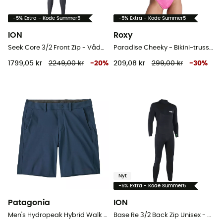
-5% Extra - Kode Summer5
-5% Extra - Kode Summer5
ION
Roxy
Seek Core 3/2 Front Zip - Våddragter til surf - Herrer
Paradise Cheeky - Bikini-trusser
1799,05 kr
2249,00 kr
-
20
%
209,08 kr
299,00 kr
-
30
%
Nyt
-5% Extra - Kode Summer5
Patagonia
ION
Men's Hydropeak Hybrid Walk Shorts - Badeshort til herrer
Base Re 3/2 Back Zip Unisex - Våddragter til surf