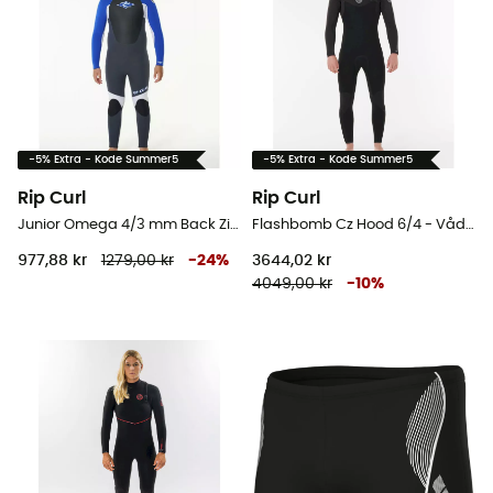
-5% Extra - Kode Summer5
-5% Extra - Kode Summer5
Rip Curl
Rip Curl
Junior Omega 4/3 mm Back Zip Wetsuit - Våddragter til surf - Barn
Flashbomb Cz Hood 6/4 - Våddragter til surf - Herrer
977,88 kr
1279,00 kr
-
24
%
3644,02 kr
4049,00 kr
-
10
%