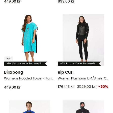
449,00 kr
899,00 kr
Nyt
-5% Extra - Kode Summer5
-5% Extra - Kode Summer5
Billabong
Rip Curl
Womens Hooded Towel - Poncho - Damer
Women Flashbomb 4/3 mm Chest Zip Wetsuit - Våddragter til surf - Damer
1764,13 kr
3529,00 kr
-
50
%
449,00 kr