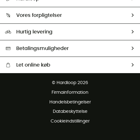
Følge min pakke
Om os
Returnering & Tilbagebetaling
Vores forpligtelser
HardGuides
Størrelsesguide
Vores foraftryk
Our ambassadors
Hurtig levering
Second hand
HardGreen Udvalg
Betalingsmuligheder
Let online køb
Gratis levering fra 1000 kr
© Hardloop 2026
Gratis retur inden for 100 dage
Firmainformation
Gratis Kundeservice
Handelsbetingelser
Databeskyttelse
Cookieindstillinger