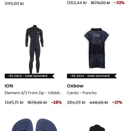
1262,44 kr
1879,00 kr
-
33
%
1199,00 kr
-5% Extra - Kode Summer5
-5% Extra - Kode Summer5
ION
Oxbow
Element 4/3 Front Zip - Våddragter til surf - Herrer
Cenitz - Poncho
1345,15 kr
1879,00 kr
-
28
%
284,09 kr
449,00 kr
-
37
%