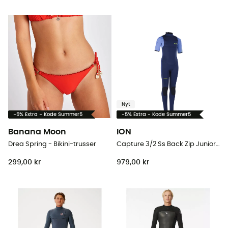
Nyt
-5% Extra - Kode Summer5
-5% Extra - Kode Summer5
Banana Moon
ION
Drea Spring - Bikini-trusser
Capture 3/2 Ss Back Zip Junior - Våddragter til surf - Barn
299,00 kr
979,00 kr