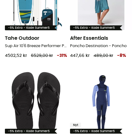
-5% Extra - Kode Summer5
-5% Extra - Kode Summer5
Tahe Outdoor
After Essentials
Sup Air 10'6 Breeze Performer Pack - Oppustelig SUP
Poncho Destination - Poncho
4502,52 kr
6529,00 kr
-
31
%
447,66 kr
489,00 kr
-
8
%
Nyt
-5% Extra - Kode Summer5
-5% Extra - Kode Summer5