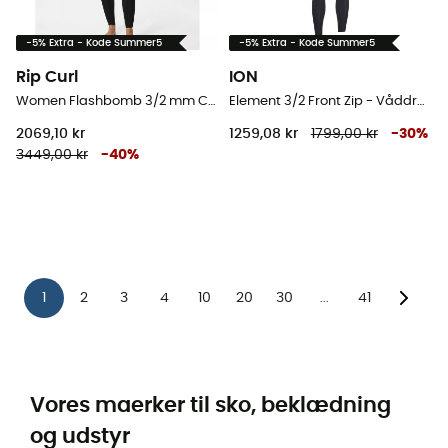
-5% Extra - Kode Summer5
-5% Extra - Kode Summer5
Rip Curl
ION
Women Flashbomb 3/2 mm Chest Zip Wetsuit - Våddragter til surf - Damer
Element 3/2 Front Zip - Våddragter til surf - Herrer
2069,10 kr
1259,08 kr
1799,00 kr
-
30
%
3449,00 kr
-
40
%
1
2
3
4
10
20
30
41
...
Vores maerker til sko, beklædning
og udstyr