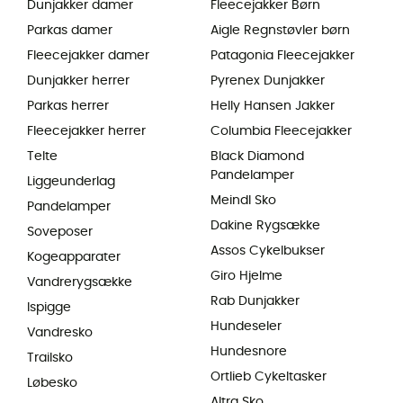
Dunjakker damer
Fleecejakker Børn
Parkas damer
Aigle Regnstøvler børn
Fleecejakker damer
Patagonia Fleecejakker
Dunjakker herrer
Pyrenex Dunjakker
Parkas herrer
Helly Hansen Jakker
Fleecejakker herrer
Columbia Fleecejakker
Telte
Black Diamond
Pandelamper
Liggeunderlag
Meindl Sko
Pandelamper
Dakine Rygsække
Soveposer
Assos Cykelbukser
Kogeapparater
Giro Hjelme
Vandrerygsække
Rab Dunjakker
Ispigge
Hundeseler
Vandresko
Hundesnore
Trailsko
Ortlieb Cykeltasker
Løbesko
Altra Sko