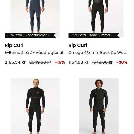
-5% Extra - Kode Summer5
-5% Extra - Kode Summer5
Rip Curl
Rip Curl
E-Bomb Zf 3/2 - Våddragter til surf - Herrer
Omega 4/3 mm Back Zip Wetsuit - Våddragter til surf - Herrer
2166,54 kr
2549,00 kr
-
15
%
1154,08 kr
1649,00 kr
-
30
%