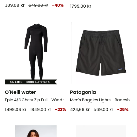
389,09 kr
649,00 kr
-
40
%
1799,00 kr
-5% Extra - Kode Summer5
O'Neill water
Patagonia
Epic 4/3 Chest Zip Full - Våddragter til surf - Herrer
Men's Baggies Lights - Badeshort til herrer
1499,06 kr
1949,00 kr
-
23
%
424,66 kr
569,00 kr
-
25
%