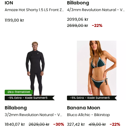
ION
Billabong
Amaze Hot Shorty 1.5 LS Front Zip - Våddragter til surf - Damer
4/3mm Revolution Natural - Våddragter til surf - Herrer
2099,06 kr
1199,00 kr
2699,00 kr
-
22
%
Øko-fremstillet
-5% Extra - Kode Summer5
-5% Extra - Kode Summer5
Billabong
Banana Moon
3/2mm Revolution Natural - Våddragter til surf - Herrer
Bluco Allchic - Bikinitop
1840,07 kr
2629,00 kr
-
30
%
327,42 kr
419,00 kr
-
22
%