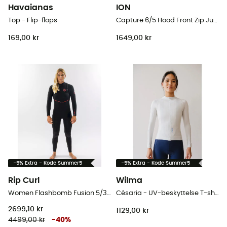
Havaianas
ION
Top - Flip-flops
Capture 6/5 Hood Front Zip Junior - Våddragter til surf - Barn
169,00 kr
1649,00 kr
-5% Extra - Kode Summer5
-5% Extra - Kode Summer5
Rip Curl
Wilma
Women Flashbomb Fusion 5/3 mm Zip Free Wetsuit - Våddragter til surf - Damer
Césaria - UV-beskyttelse T-shirts - Damer
2699,10 kr
1129,00 kr
4499,00 kr
-
40
%