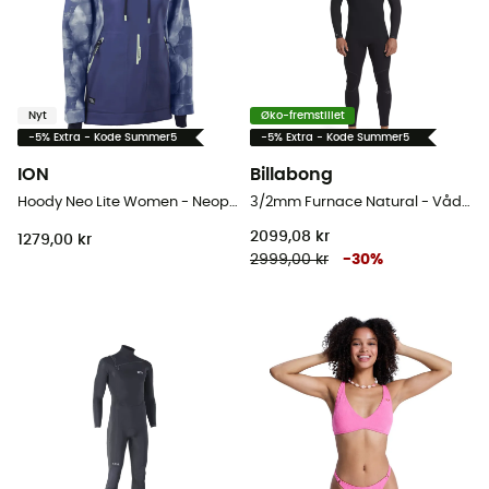
Nyt
Øko-fremstillet
-5% Extra - Kode Summer5
-5% Extra - Kode Summer5
ION
Billabong
Hoody Neo Lite Women - Neoprenjakke - Damer
3/2mm Furnace Natural - Våddragter til surf - Herrer
2099,08 kr
1279,00 kr
2999,00 kr
-
30
%