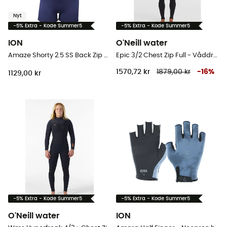
Nyt
-5% Extra - Kode Summer5
-5% Extra - Kode Summer5
ION
O'Neill water
Amaze Shorty 2.5 SS Back Zip - Våddragter til surf - Damer
Epic 3/2 Chest Zip Full - Våddragter til surf - Herrer
1570,72 kr
1879,00 kr
-
16
%
1129,00 kr
-5% Extra - Kode Summer5
-5% Extra - Kode Summer5
O'Neill water
ION