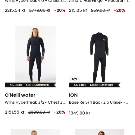
Wms Hyperfreak 4/3+ Chest Zip Full - Våddragter til surf - Damer
Amara Half Finger - Neopren handsker
2215,54 kr
2779,00 kr
-
20
%
215,05 kr
269,00 kr
-
20
%
Nyt
-5% Extra - Kode Summer5
-5% Extra - Kode Summer5
O'Neill water
ION
Wms Hyperfreak 3/2+ Chest Zip Full - Våddragter til surf - Damer
Base Re 5/4 Back Zip Unisex - Våddragter til surf
2151,55 kr
2699,00 kr
-
20
%
1949,00 kr