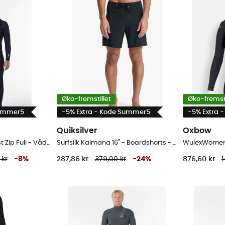
Øko-fremstillet
Øko-fremsti
Summer5
-5% Extra - Kode Summer5
-5% Extra 
Quiksilver
Oxbow
Hyperfreak 3/2+ Chest Zip Full - Våddragter til surf - Herrer
Surfsilk Kaimana 16" - Boardshorts - Herrer
 kr
-
8
%
287,86 kr
379,00 kr
-
24
%
876,60 kr
1