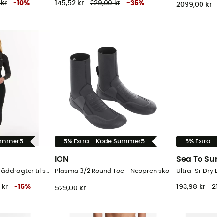
kr
-
10
%
145,52 kr
229,00 kr
-
36
%
2099,00 kr
Summer5
-5% Extra - Kode Summer5
-5% Extra 
ION
Sea To S
E-Bomb Cz 4/3 Gb - Våddragter til surf - Damer
Plasma 3/2 Round Toe - Neopren sko
Ultra-Sil Dr
 kr
-
15
%
193,98 kr
2
529,00 kr