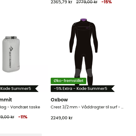
2365,79 kr
2779,00 kr
-
15
%
Øko-fremstillet
- Kode Summer5
-5% Extra - Kode Summer5
ummit
Oxbow
y Bag - Vandtæt taske
Crest 3/2 mm - Våddragter til surf - Herrer
19,00 kr
-
11
%
2249,00 kr