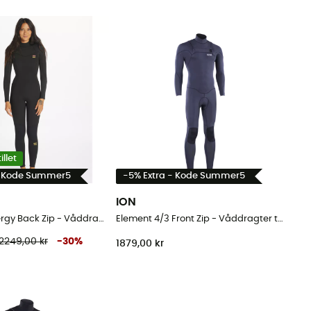
llet
- Kode Summer5
-5% Extra - Kode Summer5
ION
5/4 mm Synergy Back Zip - Våddragter til surf - Damer
Element 4/3 Front Zip - Våddragter til surf - Herrer
2249,00 kr
-
30
%
1879,00 kr