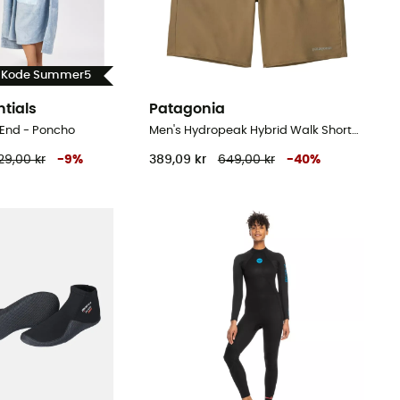
- Kode Summer5
ntials
Patagonia
End - Poncho
Men's Hydropeak Hybrid Walk Shorts - Badeshort til herrer
29,00 kr
-
9
%
389,09 kr
649,00 kr
-
40
%