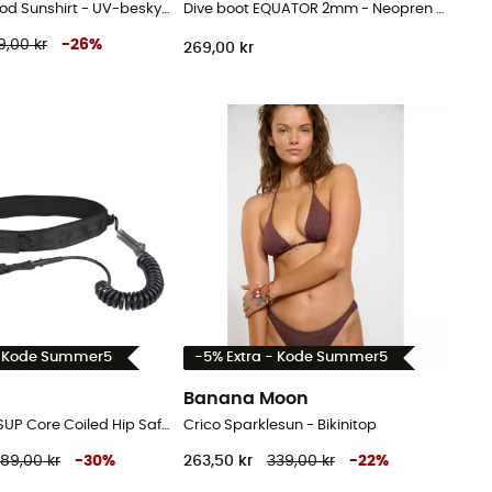
Overnight Hood Sunshirt - UV-beskyttelse T-shirts - Herrer
Dive boot EQUATOR 2mm - Neopren sko
9,00 kr
-
26
%
269,00 kr
- Kode Summer5
-5% Extra - Kode Summer5
Banana Moon
Leash Wing/SUP Core Coiled Hip Safety - Leash
Crico Sparklesun - Bikinitop
89,00 kr
-
30
%
263,50 kr
339,00 kr
-
22
%