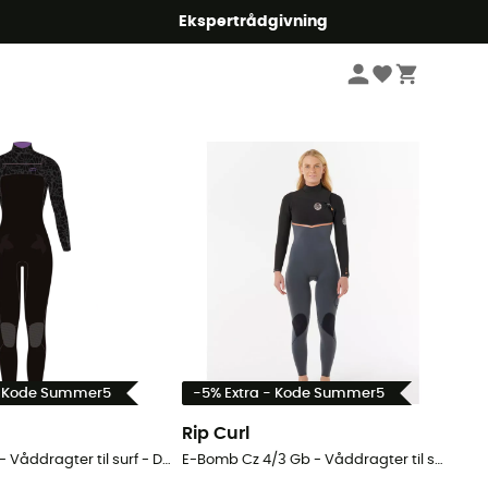
Ekspertrådgivning
Sorter efter
- Kode Summer5
-5% Extra - Kode Summer5
Rip Curl
Drift 5/4 mm - Våddragter til surf - Damer
E-Bomb Cz 4/3 Gb - Våddragter til surf - Damer