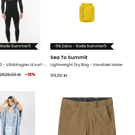
- Kode Summer5
-5% Extra - Kode Summer5
Sea To Summit
E-Bomb Zf 4/3 - Våddragter til surf - Herrer
Lightweight Dry Bag - Vandtæt taske
2629,00 kr
-
15
%
119,00 kr