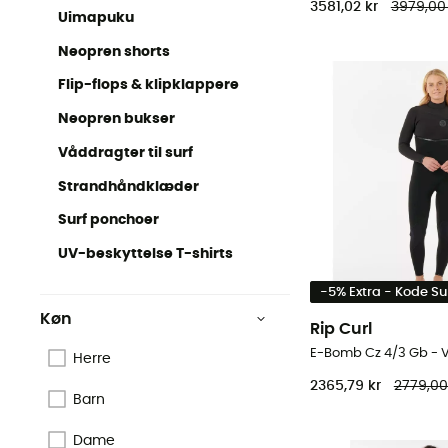
3581,02 kr
3979,00 
Uimapuku
Neopren shorts
Flip-flops & klipklappere
Neopren bukser
Våddragter til surf
Strandhåndklæder
Surf ponchoer
UV-beskyttelse T-shirts
-5% Extra - Kode 
Køn
Rip Curl
Herre
2365,79 kr
2779,00
Barn
Dame