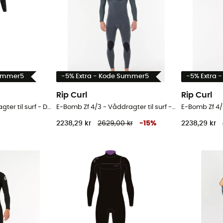
Summer5
-5% Extra - Kode Summer5
-5% Extra 
Rip Curl
Rip Curl
Drift 4/3 mm - Våddragter til surf - Damer
E-Bomb Zf 4/3 - Våddragter til surf - Herrer
2238,29 kr
2629,00 kr
-
15
%
2238,29 kr