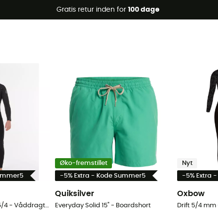
Gratis retur inden for
100 dage
Øko-fremstillet
Nyt
Summer5
-5% Extra - Kode Summer5
-5% Extra 
Quiksilver
Oxbow
Flashbomb Cz Hood 5/4 - Våddragter til surf - Herrer
Everyday Solid 15" - Boardshort