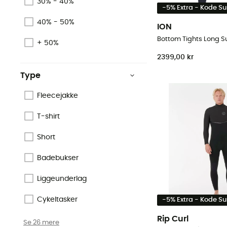
30% - 40%
-5% Extra - Kode 
40% - 50%
ION
+ 50%
2399,00 kr
Type
Fleecejakke
T-shirt
Short
Badebukser
Liggeunderlag
Cykeltasker
-5% Extra - Kode 
Rip Curl
Se 26 mere