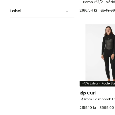
2166,54 kr
2549,00
Label
Fair Trade Certified™
Fair Wear Foundation
Green Shape
Grüner Knopf
Økomateriale
Global Recycled Standard
Se 8 mere
-5% Extra - Kode 
Rip Curl
2159,10 kr
3599,00 