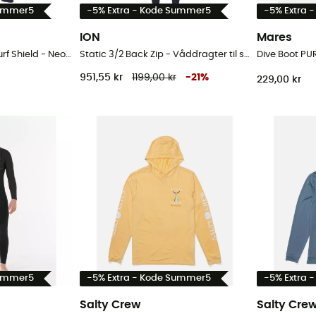
Summer5
-5% Extra - Kode Summer5
-5% Extra 
ION
Mares
Bottom Tights Long Surf Shield - Neopren bukser
Static 3/2 Back Zip - Våddragter til surf - Herrer
Dive Boot PU
951,55 kr
1199,00 kr
-
21
%
229,00 kr
Summer5
-5% Extra - Kode Summer5
-5% Extra 
Salty Crew
Salty Cre