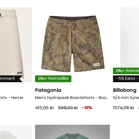
Øko-fremsti
Summer5
Øko-fremstillet
-5% Extra 
Patagonia
Billabong
orts - Herrer
Men's Hydropeak Boardshorts - Boardshorts - Herrer
415,06 kr
599,00 kr
-
31
%
1574,08 kr