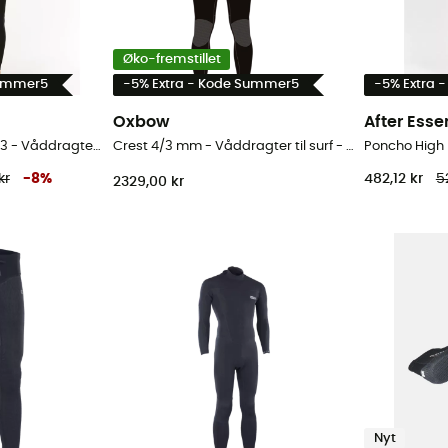
Øko-fremstillet
Summer5
-5% Extra - Kode Summer5
-5% Extra 
Oxbow
After Esse
Dawn Patrol Pro Cz 4/3 - Våddragter til surf - Herrer
Crest 4/3 mm - Våddragter til surf - Herrer
Poncho High 
kr
-
8
%
482,12 kr
5
2329,00 kr
Nyt