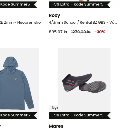
- Kode Summer5
-5% Extra - Kode Summer5
Roxy
RE 2mm - Neopren sko
4/3mm School / Rental BZ GBS - Våddragter til surf - Damer
895,07 kr
1279,00 kr
-
30
%
Nyt
- Kode Summer5
-5% Extra - Kode Summer5
w
Mares