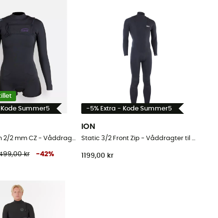
llet
- Kode Summer5
-5% Extra - Kode Summer5
ION
WulexWomen 2/2 mm CZ - Våddragter til surf - Damer
Static 3/2 Front Zip - Våddragter til surf - Herrer
499,00 kr
-
42
%
1199,00 kr