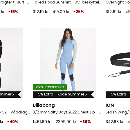
E-Bomb Zf 3/2 - Våddragter til surf - Herrer
Tailed Hood Sunshirt - UV-beskyttelse T-shirts - Herrer
 kr
-
15
%
312,15 kr
419,00 kr
-
26
%
312,15 kr
41
Øko-fremstillet
Summer5
-5% Extra - Kode Summer5
-5% Extra 
Billabong
ION
5/3mm Flashbomb LS CZ - Våddragter til surf - Damer
3/2 mm Salty Dayz 2022 Chest Zip - Våddragter til surf - Damer
kr
-
40
%
1461,60 kr
2399,00 kr
-
39
%
342,83 kr
4