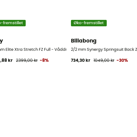
-fremstillet
Øko-fremstillet
y
Billabong
surf - Damer
 Elite Xtra Stretch FZ Full - Våddragter til surf - Damer
2/2 mm Synergy Springsuit Back Zi
,88 kr
2399,00 kr
-8%
734,30 kr
1049,00 kr
-30%