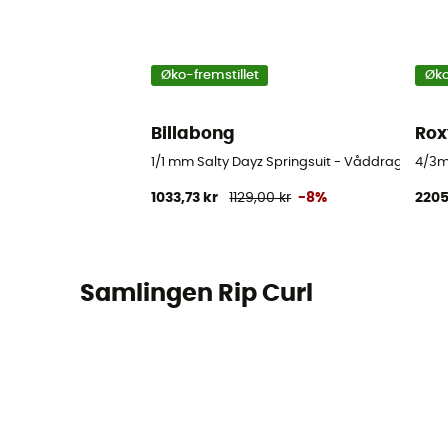
Øko-fremstillet
Øko
Billabong
Rox
1/1 mm Salty Dayz Springsuit - Våddragter til 
4/3mm
1033,73 kr
1129,00 kr
-8%
2205
Samlingen Rip Curl