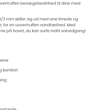
vertruffen bevægelsesfrihed til dine mest
 mm skiller sig ud med sine limede og
e, for en uovertruffen vandtæthed. Med
ne på havet, du kan surfe indtil solnedgang!
mmene
og komfort
ning
enstande