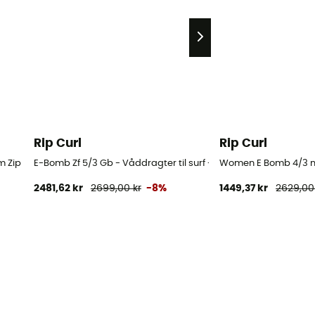
Rip Curl
Rip Curl
er
ip Free Wetsuit - Våddragter til surf - Damer
E-Bomb Zf 5/3 Gb - Våddragter til surf - Damer
Women E Bomb 4/3 mm
2481,62 kr
2699,00 kr
-8%
1449,37 kr
2629,00