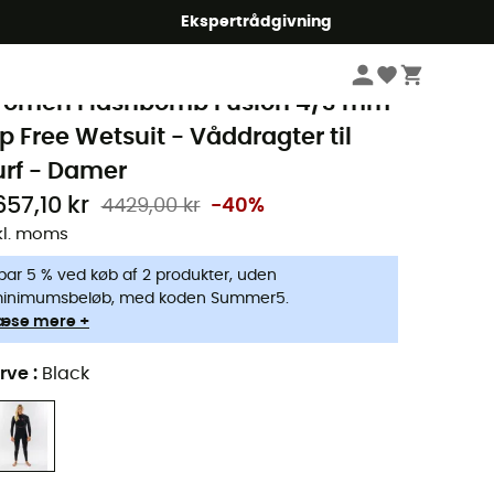
Ekspertrådgivning
Damer
Beklædning damer
Neopren våddragter til damer
Våddragter t
ip Curl
omen Flashbomb Fusion 4/3 mm
ip Free Wetsuit - Våddragter til
urf - Damer
657,10 kr
4429,00 kr
-40%
kl. moms
par 5 % ved køb af 2 produkter, uden
inimumsbeløb, med koden Summer5.
æse mere +
rve
:
Black