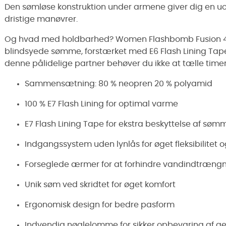
Den sømløse konstruktion under armene giver dig en uo
dristige manøvrer.
Og hvad med holdbarhed? Women Flashbomb Fusion 4/3
blindsyede sømme, forstærket med E6 Flash Lining Tap
denne pålidelige partner behøver du ikke at tælle timer
Sammensætning: 80 % neopren 20 % polyamid
100 % E7 Flash Lining for optimal varme
E7 Flash Lining Tape for ekstra beskyttelse af sø
Indgangssystem uden lynlås for øget fleksibilitet 
Forseglede ærmer for at forhindre vandindtræng
Unik søm ved skridtet for øget komfort
Ergonomisk design for bedre pasform
Indvendig nøglelomme for sikker opbevaring af g