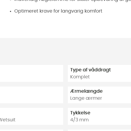
Optimeret krave for langvarig komfort
Type af våddragt
Komplet
Ærmelængde
Lange ærmer
Tykkelse
Wetsuit
4/3 mm