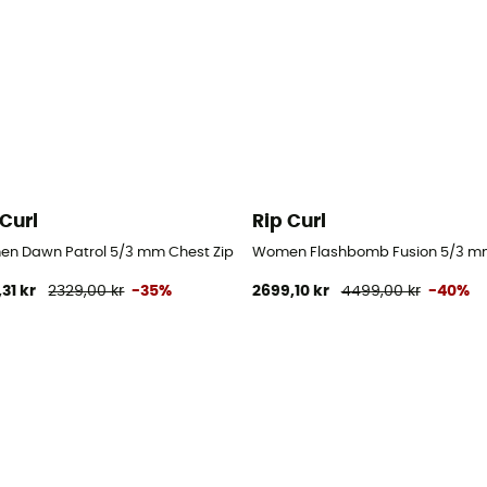
 Curl
Rip Curl
Våddragter til surf - Damer
n Dawn Patrol 5/3 mm Chest Zip Wetsuit - Våddragter til surf - Dam
Women Flashbomb Fusion 5/3 mm Z
,31 kr
2329,00 kr
-35%
2699,10 kr
4499,00 kr
-40%