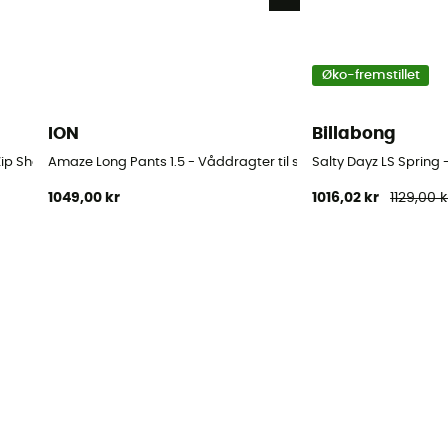
Øko-fremstillet
ION
Billabong
p Short Sleeve - Våddragter til surf - Damer
Amaze Long Pants 1.5 - Våddragter til surf - Damer
Salty Dayz LS Spring 
1049,00 kr
1016,02 kr
1129,00 k