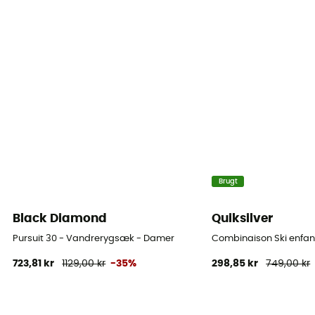
Brugt
Black Diamond
Quiksilver
Pursuit 30 - Vandrerygsæk - Damer
Combinaison Ski enfant
723,81 kr
1129,00 kr
-35%
298,85 kr
749,00 kr