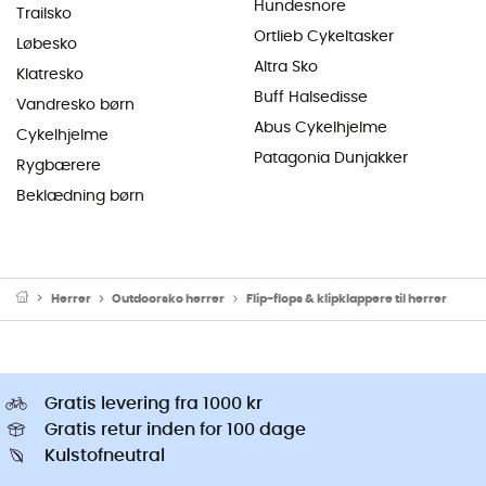
Hundesnore
Trailsko
Ortlieb Cykeltasker
Løbesko
Altra Sko
Klatresko
Buff Halsedisse
Vandresko børn
Abus Cykelhjelme
Cykelhjelme
Patagonia Dunjakker
Rygbærere
Beklædning børn
Herrer
Outdoorsko herrer
Flip-flops & klipklappere til herrer
Gratis levering fra 1000 kr
Gratis retur inden for 100 dage
Kulstofneutral