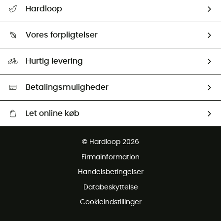
FAQs & hjælp
Hardloop
Følge min pakke
Om os
Returnering & Tilbagebetaling
Vores forpligtelser
HardGuides
Størrelsesguide
Vores foraftryk
Our ambassadors
Hurtig levering
Second hand
HardGreen Udvalg
Betalingsmuligheder
Let online køb
Gratis levering fra 1000 kr
© Hardloop 2026
Gratis retur inden for 100 dage
Firmainformation
Gratis Kundeservice
Handelsbetingelser
Databeskyttelse
Cookieindstillinger