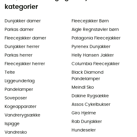
kategorier
Dunjakker damer
Fleecejakker Børn
Parkas damer
Aigle Regnstøvler børn
Fleecejakker damer
Patagonia Fleecejakker
Dunjakker herrer
Pyrenex Dunjakker
Parkas herrer
Helly Hansen Jakker
Fleecejakker herrer
Columbia Fleecejakker
Telte
Black Diamond
Pandelamper
Liggeunderlag
Meindl Sko
Pandelamper
Dakine Rygsække
Soveposer
Assos Cykelbukser
Kogeapparater
Giro Hjelme
Vandrerygsække
Rab Dunjakker
Ispigge
Hundeseler
Vandresko