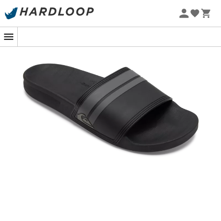
-5% Extra - Kode Summer5