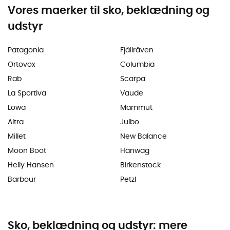
Vores maerker til sko, beklædning og
udstyr
Patagonia
Fjällräven
Ortovox
Columbia
Rab
Scarpa
La Sportiva
Vaude
Lowa
Mammut
Altra
Julbo
Millet
New Balance
Moon Boot
Hanwag
Helly Hansen
Birkenstock
Barbour
Petzl
Sko, beklædning og udstyr: mere