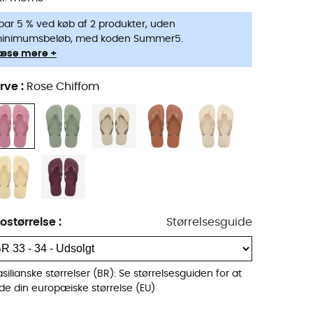
par 5 % ved køb af 2 produkter, uden
inimumsbeløb, med koden Summer5.
æse mere +
rve
:
Rose Chiffom
ostørrelse
:
Størrelsesguide
asilianske størrelser (BR): Se størrelsesguiden for at
nde din europæiske størrelse (EU)