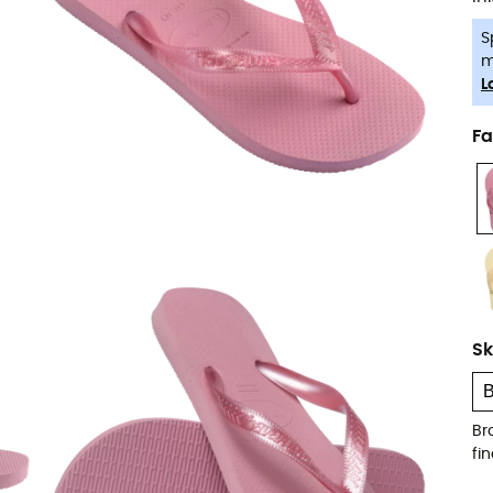
S
m
L
Fa
Sk
Br
fi