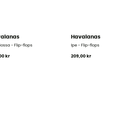
aianas
Havaianas
ossa - Flip-flops
Ipe - Flip-flops
00 kr
209,00 kr