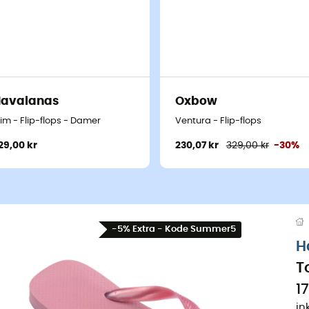
Havaianas
Oxbow
lim - Flip-flops - Damer
Ventura - Flip-flops
29,00 kr
230,07 kr
329,00 kr
-30%
-5% Extra - Kode Summer5
H
T
1
in