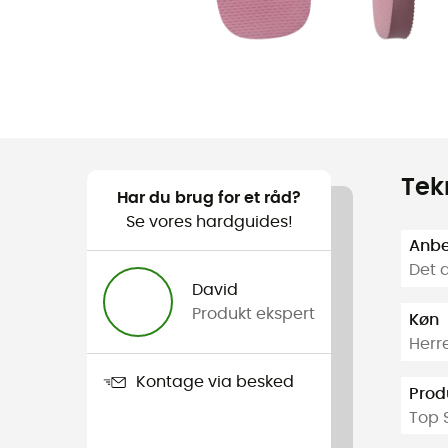
Tek
Har du brug for et råd?
Se vores hardguides!
Anbef
Det d
David
Produkt ekspert
Køn
Herr
Kontage via besked
Prod
Top 