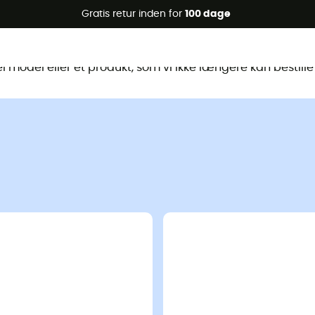
Gratis retur inden for
100 dage
te produkt er ikke længere tilgænge
 model eller et produkt, som vi ikke længere kan bestille