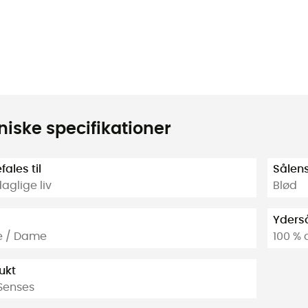
niske specifikationer
ales til
Sålens
aglige liv
Blød
Yders
e / Dame
100 %
ukt
Senses