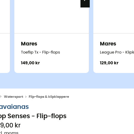
Mares
Mares
Toeflip Tx - Flip-flops
League Pro - Klip
149,00 kr
129,00 kr
Watersport
Flip-flops & klipklappere
avaianas
op Senses - Flip-flops
79,00 kr
kl. moms