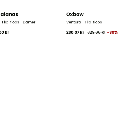
aianas
Oxbow
- Flip-flops - Damer
Ventura - Flip-flops
00 kr
230,07 kr
329,00 kr
-30%