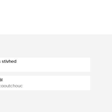
 stivhed
ål
 caoutchouc