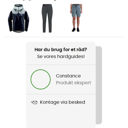
Vandreture / Skiture / Trekking / Bjergbestigning / Ski
/ Skibjergbestigning
Køn
Dame
Vægt
Har du brug for et råd?
341 g
Se vores hardguides!
Produkt
ROC Flash Down Jacket
Constance
Produkt ekspert
Anvendt teknologi
Pertex® Quantum / Mimic Silver / H Down Gold
Kontage via besked
Vandtæthed
Vandafvisende