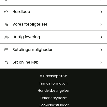
FAQs & hjælp
Hardloop
Følge min pakke
Om os
Returnering & Tilbagebetaling
Vores forpligtelser
HardGuides
Størrelsesguide
Vores foraftryk
Our ambassadors
Hurtig levering
Second hand
HardGreen Udvalg
Betalingsmuligheder
Let online køb
Gratis levering fra 1000 kr
© Hardloop 2026
Gratis retur inden for 100 dage
Firmainformation
Gratis Kundeservice
Handelsbetingelser
Databeskyttelse
Cookieindstillinger