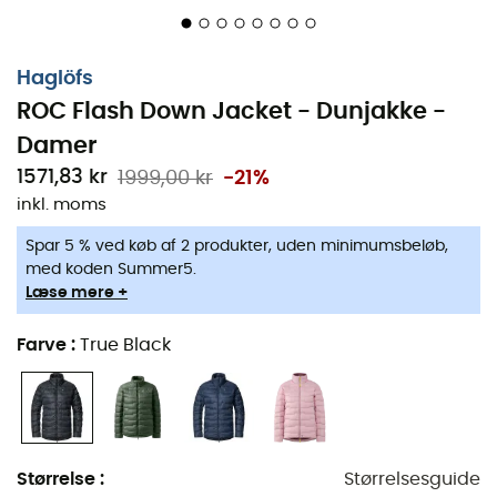
Isoleret med dun med en fyldkraft på 700 CUIN og
fyld i områder udsat for slid
Haglöfs
Den forskudte quiltede konstruktion minimerer
kolde punkter
ROC Flash Down Jacket - Dunjakke -
Damer
To lynlåslommer til hænderne og en sikker
1571,83 kr
1999,00 kr
-21%
indvendig brystlomme
inkl. moms
Justerbar kant med dun
Spar 5 % ved køb af 2 produkter, uden minimumsbeløb,
Høj krave med integreret hagebeskytter
med koden Summer5.
Læse mere +
Skjulte elastiske manchetter
Farve
:
True Black
To-vejs lynlås foran med dunflap
Længere kant for bedre dækning
Kan bæres som yder- eller mellemlag
Størrelse
:
Størrelsesguide
Hovedstof: Pertex® Quantum, Ripstop-stof, 100%