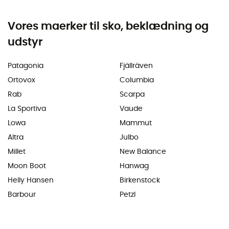
Vores maerker til sko, beklædning og
udstyr
Patagonia
Fjällräven
Ortovox
Columbia
Rab
Scarpa
La Sportiva
Vaude
Lowa
Mammut
Altra
Julbo
Millet
New Balance
Moon Boot
Hanwag
Helly Hansen
Birkenstock
Barbour
Petzl