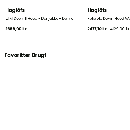
Haglöfs
Haglöfs
L.I.M Down II Hood - Dunjakke - Damer
Reliable Down Hood W
2399,00 kr
2477,10 kr
4129,00 kr
Favoritter Brugt