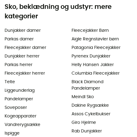
Sko, beklædning og udstyr: mere
kategorier
Dunjakker damer
Fleecejakker Børn
Parkas damer
Aigle Regnstøvler børn
Fleecejakker damer
Patagonia Fleecejakker
Dunjakker herrer
Pyrenex Dunjakker
Parkas herrer
Helly Hansen Jakker
Fleecejakker herrer
Columbia Fleecejakker
Telte
Black Diamond
Pandelamper
Liggeunderlag
Meindl Sko
Pandelamper
Dakine Rygsække
Soveposer
Assos Cykelbukser
Kogeapparater
Giro Hjelme
Vandrerygsække
Rab Dunjakker
Ispigge