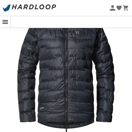
-5% Extra - Kode Summer5
Udstyret med
Pertex® Quantum-teknologi
, kombinerer
Øko-fremstillet
denne
dame-dunjakke
robusthed
og
åndbarhed
.
Dette innovative yderstof danner en
barriere mod
bidende vinde
samtidig med at det tillader optimal
luftcirkulation.
H Down Gold fyldet
blander sig
harmonisk med
Mimic syntetisk
, hvilket sikrer en
effektiv isolering
selv i områder udsat for slid, som ofte
overses af andre jakker.
Den
høje krave
omslutter din hals med en blød varme,
der forvandler hver isnende vind til en let brise. Tag trygt
afsted mod bjergtinderne, velvidende at denne
dunjakke er designet til bjergentusiaster, uanset om de
er nybegyndere eller erfarne. Trods alt venter bjergene
kun på dig, godt tilpas i din
ROC Flash Down Jacket
!
Let og slidstærkt yderstof i 100 % genanvendt
polyamid