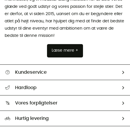
glæde ved godt udstyr og vores passion for stejle stier. Det
er derfor, at vi siden 2015, uanset om du er begyndere eller
atlet på højt niveau, har hjulpet dig med at finde det bedste
udstyr til dine eventyr med ambitionen om at være de
bedste til denne mission!
Læse mere +
Kundeservice
FAQs & hjælp
Hardloop
Følge min pakke
Om os
Returnering & Tilbagebetaling
Vores forpligtelser
HardGuides
Størrelsesguide
Vores foraftryk
Our ambassadors
Hurtig levering
Second hand