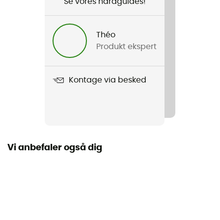
Se vores hardguides!
Køn
Dame
Théo
Produkt ekspert
Vægt
886 g
Kontage via besked
Produkt
Rosson Down Hood
Anvendt teknologi
Pertex® Quantum / Mimic Silver / H Down
Vi anbefaler også dig
Vandtæthed
Vandafvisende
Label
Bluesign / Genanvendt / PFC-Free