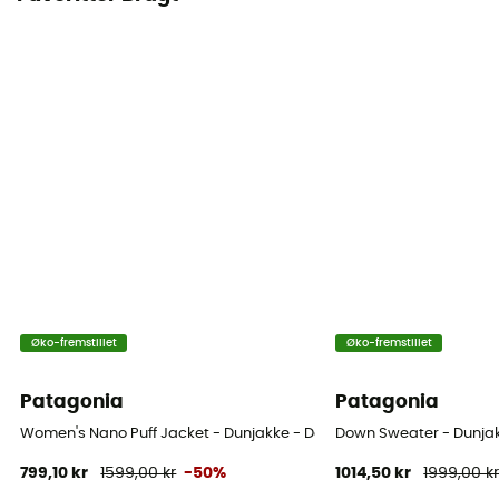
Øko-fremstillet
Øko-fremstillet
Patagonia
Patagonia
Women's Nano Puff Jacket - Dunjakke - Damer
Down Sweater - Dunja
799,10 kr
1599,00 kr
-50%
1014,50 kr
1999,00 k