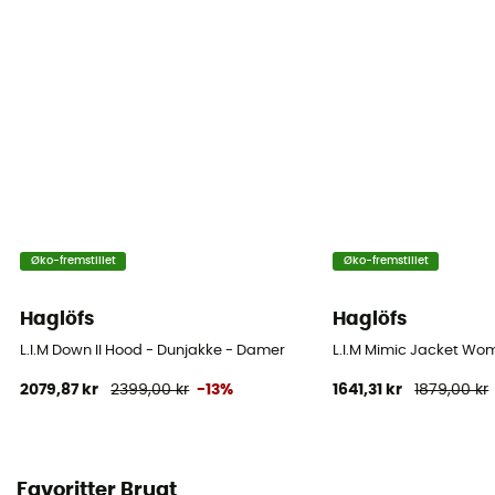
Øko-fremstillet
Øko-fremstillet
Haglöfs
Haglöfs
L.I.M Down II Hood - Dunjakke - Damer
L.I.M Mimic Jacket Wo
2079,87 kr
2399,00 kr
-13%
1641,31 kr
1879,00 kr
Favoritter Brugt