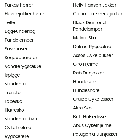
Parkas herrer
Helly Hansen Jakker
Fleecejakker herrer
Columbia Fleecejakker
Telte
Black Diamond
Pandelamper
Liggeunderlag
Meindl Sko
Pandelamper
Dakine Rygsække
Soveposer
Assos Cykelbukser
Kogeapparater
Giro Hjelme
Vandrerygsække
Rab Dunjakker
Ispigge
Hundeseler
Vandresko
Hundesnore
Trailsko
Ortlieb Cykeltasker
Løbesko
Altra Sko
Klatresko
Buff Halsedisse
Vandresko børn
Abus Cykelhjelme
Cykelhjelme
Patagonia Dunjakker
Rygbærere