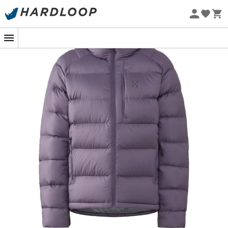
Nyt
-5% Extra - Kode Summer5
Øko-fremstillet