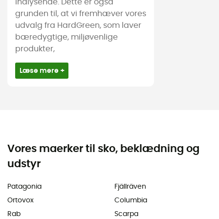
indlysende. Dette er også
grunden til, at vi fremhæver vores
udvalg fra HardGreen, som laver
bæredygtige, miljøvenlige
produkter,
Læse mere +
Vores maerker til sko, beklædning og
udstyr
Patagonia
Fjällräven
Ortovox
Columbia
Rab
Scarpa