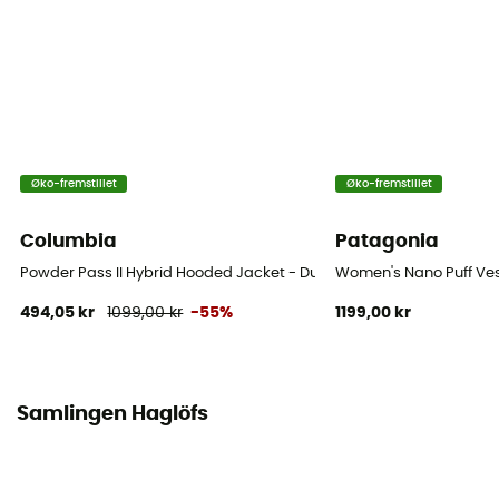
Hætte
Ja
Lommer
3 lommer
Isolering
Øko-fremstillet
Øko-fremstillet
Hybrid
Columbia
Patagonia
Materiale
Powder Pass II Hybrid Hooded Jacket - Dunjakke - Damer
Women's Nano Puff Ves
[principale] Mimic Silver - 100 % Polyester recyclé -
494,05 kr
1099,00 kr
-55%
1199,00 kr
100g/m²
Bæreevne (Cuin)
600 cuin
Samlingen Haglöfs
Matériau
Goose Down