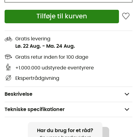
for naturentusiaster, der ikke lader sig stoppe af noget,
ikke engang vinteren!
Tilføje til kurven
Isoleret med dun med en fyldkraft på 600 CUIN og
polstring i områder, der er udsat for slid
Gratis levering
Justerbar dunhætte
Lø. 22 Aug.
-
Ma. 24 Aug.
Raglanærmer for nem lagdeling og større
Gratis retur inden for 100 dage
bevægelsesfrihed
+1.000.000 udstyrede eventyrere
Elastiske manchetter: To lynlåslommer til
Ekspertrådgivning
hænderne og en sikker brystlomme
Justerbar lang kant med dun
Beskrivelse
Tekniske specifikationer
Anbefales til
Vandreture / Trekking / Det daglige liv / Ski
Har du brug for et råd?