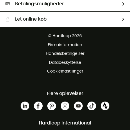
HardGreen Udvalg
Betalingsmuligheder
Let online køb
Gratis levering fra 1000 kr
© Hardloop 2026
Gratis retur inden for 100 dage
Firmainformation
Gratis Kundeservice
Handelsbetingelser
Databeskyttelse
Cookieindstillinger
Flere oplevelser
Hardloop International