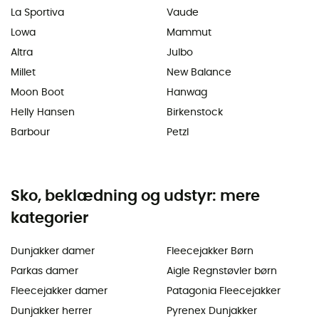
La Sportiva
Vaude
Lowa
Mammut
Altra
Julbo
Millet
New Balance
Moon Boot
Hanwag
Helly Hansen
Birkenstock
Barbour
Petzl
Sko, beklædning og udstyr: mere
kategorier
Dunjakker damer
Fleecejakker Børn
Parkas damer
Aigle Regnstøvler børn
Fleecejakker damer
Patagonia Fleecejakker
Dunjakker herrer
Pyrenex Dunjakker