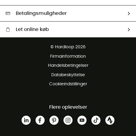
Second hand
HardGreen Udvalg
Betalingsmuligheder
Let online køb
Gratis levering fra 1000 kr
© Hardloop 2026
Gratis retur inden for 100 dage
Firmainformation
Gratis Kundeservice
Handelsbetingelser
Databeskyttelse
Cookieindstillinger
Flere oplevelser