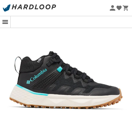
-5% Extra - Kode Summer5
Øko-fremstillet