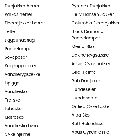
Dunjakker herrer
Pyrenex Dunjakker
Parkas herrer
Helly Hansen Jakker
Fleecejakker herrer
Columbia Fleecejakker
Telte
Black Diamond
Pandelamper
Liggeunderlag
Meindl Sko
Pandelamper
Dakine Rygsække
Soveposer
Assos Cykelbukser
Kogeapparater
Giro Hjelme
Vandrerygsække
Rab Dunjakker
Ispigge
Hundeseler
Vandresko
Hundesnore
Trailsko
Ortlieb Cykeltasker
Løbesko
Altra Sko
Klatresko
Buff Halsedisse
Vandresko børn
Abus Cykelhjelme
Cykelhjelme