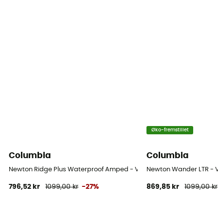
8 mm
Løberprofil
Alle vægte
Label
Økomateriale / PFC-Free
Lukkesystem
Snører
Øko-fremstillet
Skaftmateriale
Mesh
Columbia
Columbia
Newton Ridge Plus Waterproof Amped - Vandresko - Damer
Newton Wander LTR - 
Tåkappe
796,52 kr
1099,00 kr
-27%
869,85 kr
1099,00 kr
Nej