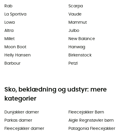
Rab
Scarpa
La Sportiva
Vaude
Lowa
Mammut
Altra
Julbo
Millet
New Balance
Moon Boot
Hanwag
Helly Hansen
Birkenstock
Barbour
Petzl
Sko, beklædning og udstyr: mere
kategorier
Dunjakker damer
Fleecejakker Børn
Parkas damer
Aigle Regnstøvler børn
Fleecejakker damer
Patagonia Fleecejakker