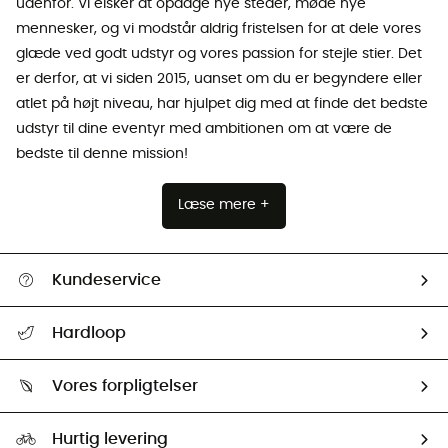
udenfor. Vi elsker at opdage nye steder, møde nye
mennesker, og vi modstår aldrig fristelsen for at dele vores
glæde ved godt udstyr og vores passion for stejle stier. Det
er derfor, at vi siden 2015, uanset om du er begyndere eller
atlet på højt niveau, har hjulpet dig med at finde det bedste
udstyr til dine eventyr med ambitionen om at være de
bedste til denne mission!
Læse mere +
Kundeservice
FAQs & hjælp
Hardloop
Følge min pakke
Om os
Returnering & Tilbagebetaling
Vores forpligtelser
HardGuides
Størrelsesguide
Vores foraftryk
Our ambassadors
Hurtig levering