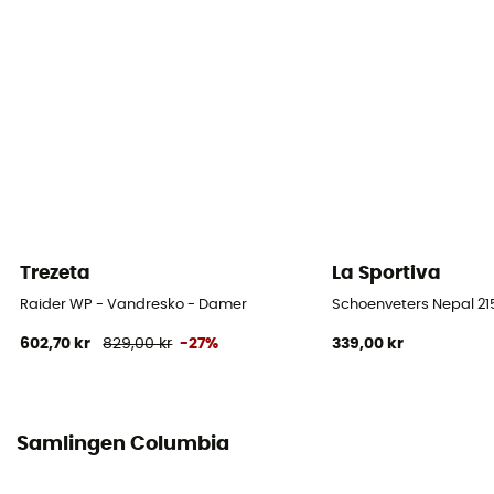
Terræn
Sti
Vandtæthed
Ja
Mellemsål
Techlite™
Skridt
Neutral
Trezeta
La Sportiva
Raider WP - Vandresko - Damer
Schoenveters Nepal 2
Udtagelig indersål
602,70 kr
829,00 kr
-27%
339,00 kr
Ja
Ydersål
Adapt Trax™
Samlingen Columbia
Hældning