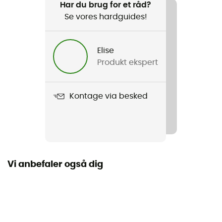
Trail
Har du brug for et råd?
Se vores hardguides!
Køn
Dame
Elise
Produkt ekspert
Vægt
2 x 358 g (38)
Kontage via besked
Produkt
Facet 75 Mid OutDry
Tænder
5 mm
Vi anbefaler også dig
Anvendt teknologi
Adapt Trax™ / Navic Fit System™ / OrthoLite® Eco /
OutDry™