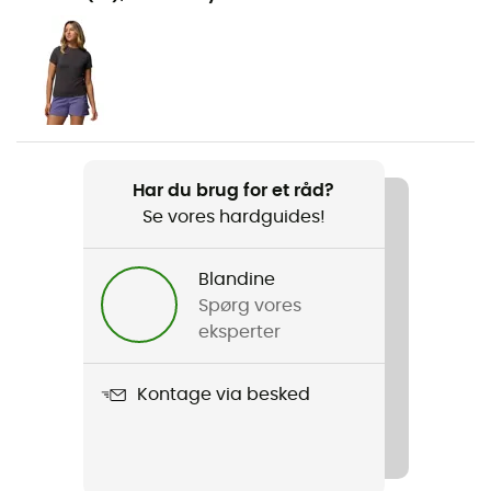
Vandreture / Trekking
Køn
Dame
Vægt
2 x 317 g
Har du brug for et råd?
Se vores hardguides!
Produkt
Transverse Hike Waterproof
Blandine
Spørg vores
eksperter
Kontage via besked