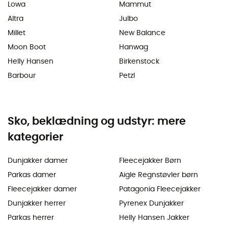
Lowa
Mammut
Altra
Julbo
Millet
New Balance
Moon Boot
Hanwag
Helly Hansen
Birkenstock
Barbour
Petzl
Sko, beklædning og udstyr: mere
kategorier
Dunjakker damer
Fleecejakker Børn
Parkas damer
Aigle Regnstøvler børn
Fleecejakker damer
Patagonia Fleecejakker
Dunjakker herrer
Pyrenex Dunjakker
Parkas herrer
Helly Hansen Jakker