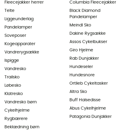
Fleecejakker herrer
Columbia Fleecejakker
Telte
Black Diamond
Pandelamper
Liggeunderlag
Meindl Sko
Pandelamper
Dakine Rygsække
Soveposer
Assos Cykelbukser
Kogeapparater
Giro Hjelme
Vandrerygsække
Rab Dunjakker
Ispigge
Hundeseler
Vandresko
Hundesnore
Trailsko
Ortlieb Cykeltasker
Løbesko
Altra Sko
Klatresko
Buff Halsedisse
Vandresko børn
Abus Cykelhjelme
Cykelhjelme
Patagonia Dunjakker
Rygbærere
Beklædning børn