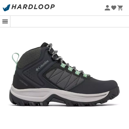
-5% Extra - Kode Summer5
Når stierne kalder, og vejret driller, er
Columbia
Transverse Hike Waterproof vandresko til kvinder
din
bedste allierede. Designet til at håndtere våde terræner
med bravur, kombinerer de
avanceret teknologi
og
ekstraordinær komfort
, hvilket sikrer tørre fødder selv