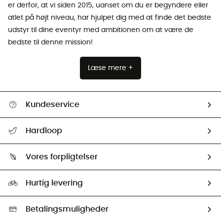
er derfor, at vi siden 2015, uanset om du er begyndere eller
atlet på højt niveau, har hjulpet dig med at finde det bedste
udstyr til dine eventyr med ambitionen om at være de
bedste til denne mission!
Læse mere +
Kundeservice
FAQs & hjælp
Hardloop
Følge min pakke
Om os
Returnering & Tilbagebetaling
Vores forpligtelser
HardGuides
Størrelsesguide
Vores foraftryk
Our ambassadors
Hurtig levering
Second hand
HardGreen Udvalg
Betalingsmuligheder