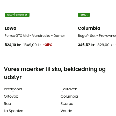
Øko-fremstillet
Brugt
Lowa
Columbia
Ferrox GTX Mid - Vandresko - Damer
Buga™ Set - Pre-owned 
824,10 kr
1349,00 kr
-38%
346,67 kr
829,00 kr
Vores maerker til sko, beklædning og
udstyr
Patagonia
Fjällräven
Ortovox
Columbia
Rab
Scarpa
La Sportiva
Vaude