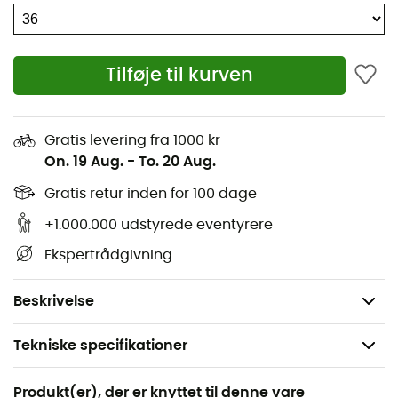
Let Techlite™ mellemsål for varig komfort, optimal
støddæmpning og fremragende energireturnering
Tilføje til kurven
Ikke-mærkende og skridsikker OmniGrip™ gummi
Overdel: 100 % polyester
Gratis levering fra 1000 kr
Mellemsål: 100 % PE
On. 19 Aug.
-
To. 20 Aug.
Ydersål: 100 % gummi
Gratis retur inden for 100 dage
+1.000.000 udstyrede eventyrere
Indersål: 100 % PU
Ekspertrådgivning
Foring: 100 % polyester
Vægt: 2 x 317 g (38)
Beskrivelse
Tekniske specifikationer
Anbefales til
Produkt(er), der er knyttet til denne vare