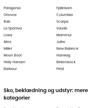
Patagonia
Fjällräven
Ortovox
Columbia
Rab
Scarpa
La Sportiva
Vaude
Lowa
Mammut
Altra
Julbo
Millet
New Balance
Moon Boot
Hanwag
Helly Hansen
Birkenstock
Barbour
Petzl
Sko, beklædning og udstyr: mere
kategorier