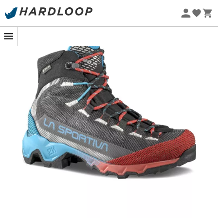
slidbestandige kant på de mest udsatte områder.
3D
Øko-fremstillet
Flex System Evo™
muliggør naturlig fleksibilitet og
mobilitet i anklen, hvilket sikrer greb og sikkerhed på alle
typer terræn. Desuden gør
Gore-Tex Extended
Comfort
-membranen denne vandresko vandtæt og
åndbar, så du forbliver tør under alle forhold.
Med
Aequilibrium Hike GTX
kan du trygt tage på
eventyr, uanset om det er en kort vandretur eller en lang
udflugt. Giv dig selv den perfekte kombination af lethed,
beskyttelse og holdbarhed for at udforske de mest
varierede landskaber!
Overdel: slidbestandigt og vandafvisende stof
Membran: Gore-Tex Extended Comfort
Ydersål: Vibram PU gummimønster
Patent: 3D Flex System Evo™ - ImpactBrake
System™
Kant i slidbestandigt stof