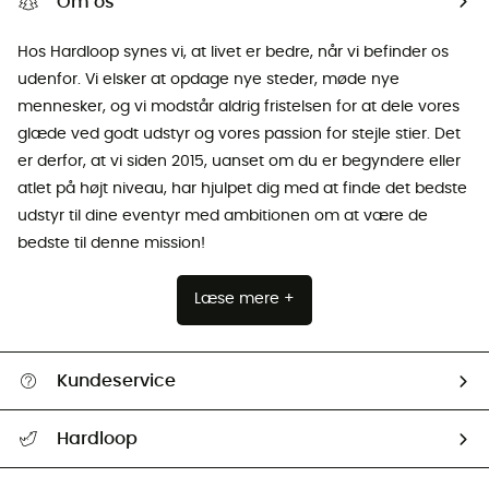
Om os
Hos Hardloop synes vi, at livet er bedre, når vi befinder os
udenfor. Vi elsker at opdage nye steder, møde nye
mennesker, og vi modstår aldrig fristelsen for at dele vores
glæde ved godt udstyr og vores passion for stejle stier. Det
er derfor, at vi siden 2015, uanset om du er begyndere eller
atlet på højt niveau, har hjulpet dig med at finde det bedste
udstyr til dine eventyr med ambitionen om at være de
bedste til denne mission!
Læse mere +
Kundeservice
FAQs & hjælp
Hardloop
Følge min pakke
Om os
Returnering & Tilbagebetaling