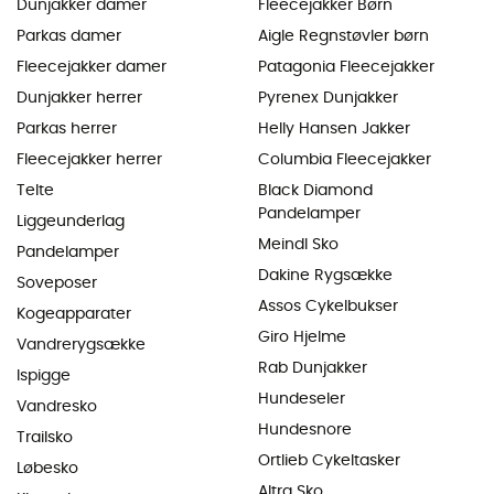
Dunjakker damer
Fleecejakker Børn
Parkas damer
Aigle Regnstøvler børn
Fleecejakker damer
Patagonia Fleecejakker
Dunjakker herrer
Pyrenex Dunjakker
Parkas herrer
Helly Hansen Jakker
Fleecejakker herrer
Columbia Fleecejakker
Telte
Black Diamond
Pandelamper
Liggeunderlag
Meindl Sko
Pandelamper
Dakine Rygsække
Soveposer
Assos Cykelbukser
Kogeapparater
Giro Hjelme
Vandrerygsække
Rab Dunjakker
Ispigge
Hundeseler
Vandresko
Hundesnore
Trailsko
Ortlieb Cykeltasker
Løbesko
Altra Sko