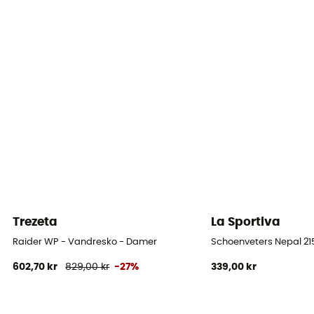
Udtagelig indersål
Ja
Ydersål
Vibram
Skafthøjde
Mellemhøj skaft
Label
Europæisk oprindelsesgaranti
Trezeta
La Sportiva
Lukkesystem
Snørebånd med kroge
Raider WP - Vandresko - Damer
Schoenveters Nepal 2
602,70 kr
829,00 kr
-27%
339,00 kr
Skaftmateriale
Tissu