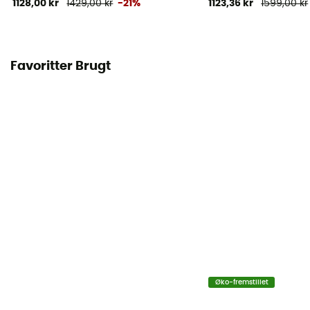
1128,00 kr
1429,00 kr
-21%
1123,36 kr
1599,00 kr
Favoritter Brugt
Øko-fremstillet