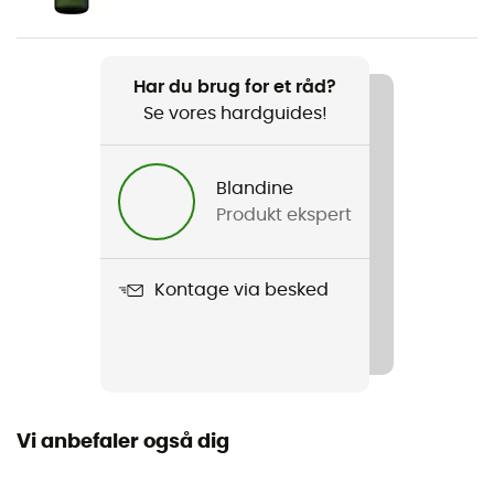
Vægt
2 x 480 g
Har du brug for et råd?
Se vores hardguides!
Produkt
Aequilibrium Hike Woman GTX
Blandine
Kompatible pigge
Produkt ekspert
Nej
Anvendt teknologi
Kontage via besked
Gore-Tex®
Vandtæthed
Ja
Vi anbefaler også dig
Mellemsål
mousse