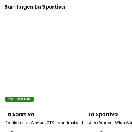
Tåkappe
Samlingen La Sportiva
Ja
Øko-fremstillet
La Sportiva
La Sportiva
Prodigio Hike Woman GTX - Vandresko - Damer
Ultra Raptor II Wide 