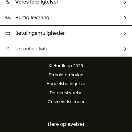
Vores forpligtelser
HardGuides
Størrelsesguide
Vores foraftryk
Our ambassadors
Hurtig levering
Second hand
HardGreen Udvalg
Betalingsmuligheder
Let online køb
Gratis levering fra 1000 kr
© Hardloop 2026
Gratis retur inden for 100 dage
Firmainformation
Gratis Kundeservice
Handelsbetingelser
Databeskyttelse
Cookieindstillinger
Flere oplevelser