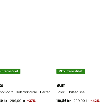
-fremstillet
Øko-fremstillet
ts
Buff
ho Scarf - Halstørklæde - Herrer
Polar - Halsedisse
59 kr
299,00 kr
-37%
119,86 kr
209,00 kr
-42%