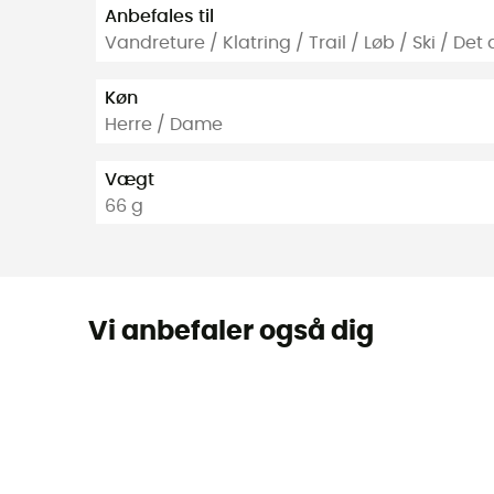
Anbefales til
Vandreture / Klatring / Trail / Løb / Ski / Det 
Køn
Herre / Dame
Vægt
66 g
Vi anbefaler også dig