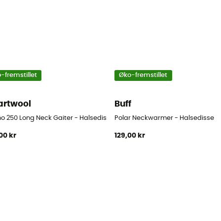
-fremstillet
Øko-fremstillet
rtwool
Buff
no 250 Long Neck Gaiter - Halsedisse
Polar Neckwarmer - Halsedisse
00 kr
129,00 kr