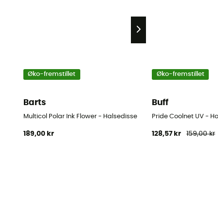
Øko-fremstillet
Øko-fremstillet
Barts
Buff
Multicol Polar Ink Flower - Halsedisse
Pride Coolnet UV - H
189,00 kr
128,57 kr
159,00 kr