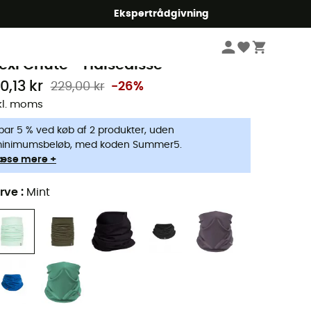
Ekspertrådgivning
Herrer
Tilbehør
Halstørklæder herrer
cebreaker
lexi Chute - Halsedisse
0,13 kr
229,00 kr
-26%
kl. moms
par 5 % ved køb af 2 produkter, uden
inimumsbeløb, med koden Summer5.
æse mere +
rve
:
Mint