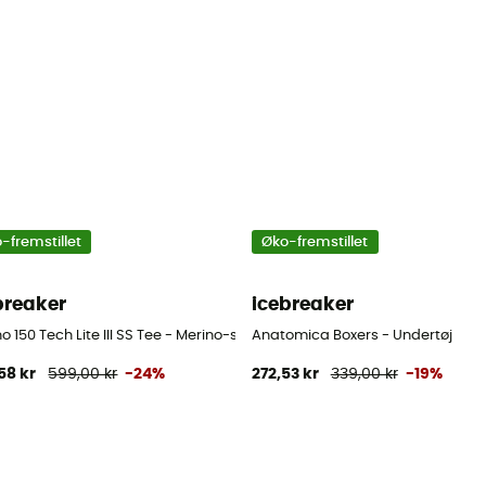
-fremstillet
Øko-fremstillet
breaker
icebreaker
o 150 Tech Lite III SS Tee - Merino-shirt - Herrer
Anatomica Boxers - Undertøj
58 kr
599,00 kr
-24%
272,53 kr
339,00 kr
-19%