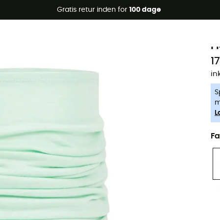
Gratis retur inden for
100 dage
-5% Extra - Kode Summer5
i
Øko-fremstillet
F
17
in
S
m
L
Fa