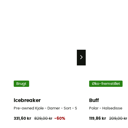
Brugt
Øko-fremstillet
icebreaker
Buff
Pre-owned Kjole - Damer - Sort - S
Polar - Halsedisse
331,60 kr
829,00 kr
-60%
119,86 kr
209,00 kr