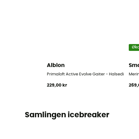
Øko
Albion
Sma
Primaloft Active Evolve Gaiter - Halsedisse
Meri
229,00 kr
269,
Samlingen icebreaker