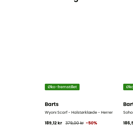
Øko-fremstillet
Øko
Barts
Bar
Wyoni Scarf - Halstørklæde - Herrer
Soho
189,12 kr
379,00 kr
-50%
186,