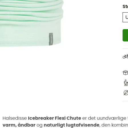
St
Halsedisse
Icebreaker Flexi Chute
er det uundværlige ti
varm, åndbar
og
naturligt lugtafvisende
, den kombi