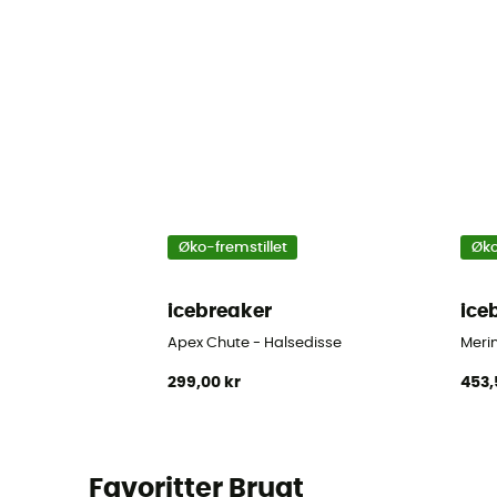
Øko-fremstillet
Øko
icebreaker
ice
Apex Chute - Halsedisse
Merin
299,00 kr
453,
Favoritter Brugt