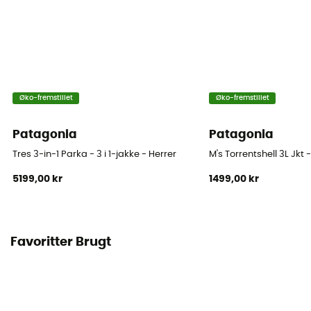
Øko-fremstillet
Øko-fremstillet
Patagonia
Patagonia
Tres 3-in-1 Parka - 3 i 1-jakke - Herrer
M's Torrentshell 3L Jkt 
5199,00 kr
1499,00 kr
Favoritter Brugt