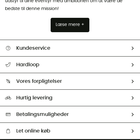
udstyr til dine eventyr med ambitionen om at være de
bedste til denne mission!
Læse mere +
Kundeservice
FAQs & hjælp
Hardloop
Følge min pakke
Om os
Returnering & Tilbagebetaling
Vores forpligtelser
HardGuides
Størrelsesguide
Vores foraftryk
Our ambassadors
Hurtig levering
Second hand
HardGreen Udvalg
Betalingsmuligheder
Let online køb