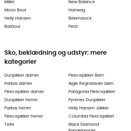
Millet
New Balance
Moon Boot
Hanwag
Helly Hansen
Birkenstock
Barbour
Petzl
Sko, beklædning og udstyr: mere
kategorier
Dunjakker damer
Fleecejakker Børn
Parkas damer
Aigle Regnstøvler børn
Fleecejakker damer
Patagonia Fleecejakker
Dunjakker herrer
Pyrenex Dunjakker
Parkas herrer
Helly Hansen Jakker
Fleecejakker herrer
Columbia Fleecejakker
Telte
Black Diamond
Pandelamper