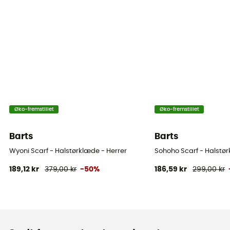
Øko-fremstillet
Øko-fremstillet
Barts
Barts
Wyoni Scarf - Halstørklæde - Herrer
Sohoho Scarf - Halstør
189,12 kr
379,00 kr
-50%
186,59 kr
299,00 kr