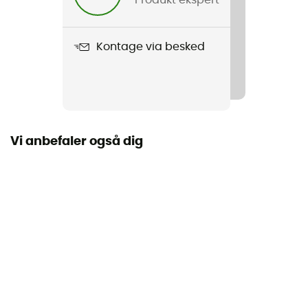
Vægt
48 g
Kontage via besked
Produkt
Micro D Fleece Gaiter
Label
Genanvendt
Vi anbefaler også dig
Termisk beskyttelse
Ja