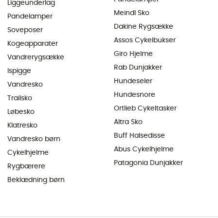
Liggeunderlag
Meindl Sko
Pandelamper
Dakine Rygsække
Soveposer
Assos Cykelbukser
Kogeapparater
Giro Hjelme
Vandrerygsække
Rab Dunjakker
Ispigge
Hundeseler
Vandresko
Hundesnore
Trailsko
Ortlieb Cykeltasker
Løbesko
Altra Sko
Klatresko
Buff Halsedisse
Vandresko børn
Abus Cykelhjelme
Cykelhjelme
Patagonia Dunjakker
Rygbærere
Beklædning børn