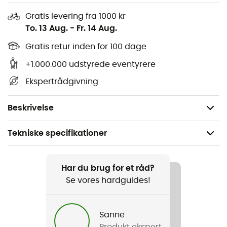
mikrofiber (85% genanvendt),
Gratis levering fra 1000 kr
Rørstrikning,
To. 13 Aug.
-
Fr. 14 Aug.
Dobbeltsidet materiale for ekstra varme,
Gratis retur inden for 100 dage
Løs pasform,
Materiale: 100% polyester (85% genanvendt), 159
+1.000.000 udstyrede eventyrere
g/m².
Ekspertrådgivning
Materiale certificeret af bluesign™,
Vægt: 48 g.
Beskrivelse
Tekniske specifikationer
Anbefales til
Ski / Det daglige liv / Ski freeride
Har du brug for et råd?
Se vores hardguides!
Køn
Herre / Dame
Sanne
Produkt ekspert