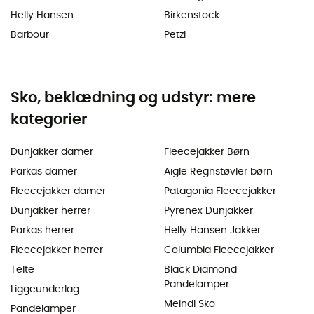
Helly Hansen
Birkenstock
Barbour
Petzl
Sko, beklædning og udstyr: mere
kategorier
Dunjakker damer
Fleecejakker Børn
Parkas damer
Aigle Regnstøvler børn
Fleecejakker damer
Patagonia Fleecejakker
Dunjakker herrer
Pyrenex Dunjakker
Parkas herrer
Helly Hansen Jakker
Fleecejakker herrer
Columbia Fleecejakker
Telte
Black Diamond
Pandelamper
Liggeunderlag
Meindl Sko
Pandelamper