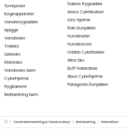
Dakine Rygsække
Soveposer
Assos Cykelbukser
Kogeapparater
Giro Hjelme
Vandrerygsække
Rab Dunjakker
Ispigge
Hundeseler
Vandresko
Hundesnore
Trailsko
Ortlieb Cykeltasker
Løbesko
Altra Sko
Klatresko
Buff Halsedisse
Vandresko børn
Abus Cykelhjelme
Cykelhjelme
Patagonia Dunjakker
Rygbærere
Beklædning børn
Vandrebeklædning & Vandreudstyr
Beklædning
Halsedisse