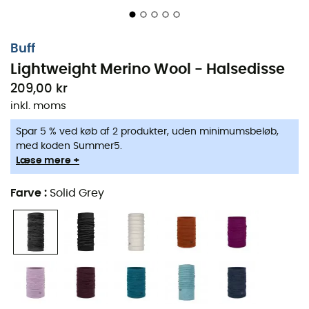
Buff
Lightweight Merino Wool - Halsedisse
209,00 kr
inkl. moms
Spar 5 % ved køb af 2 produkter, uden minimumsbeløb,
med koden Summer5.
Læse mere +
Farve
:
Solid Grey
Til en efterårsvandring i køligt vejr eller til en overnatning
i højderne, vil
Halsedisse Lightweight Merino Wool
fra