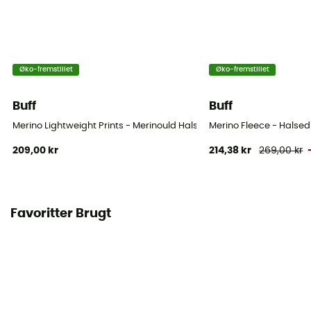
Øko-fremstillet
Øko-fremstillet
Buff
Buff
Merino Lightweight Prints - Merinould Halsedis
Merino Fleece - Halsed
209,00 kr
214,38 kr
269,00 kr
Favoritter Brugt