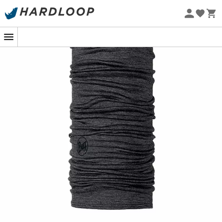
-5% Extra - Kode Summer5
Øko-fremstillet