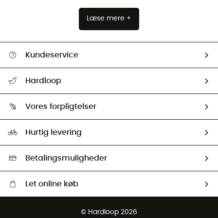
Læse mere +
Kundeservice
FAQs & hjælp
Hardloop
Følge min pakke
Om os
Returnering & Tilbagebetaling
Vores forpligtelser
HardGuides
Størrelsesguide
Vores foraftryk
Our ambassadors
Hurtig levering
Second hand
HardGreen Udvalg
Betalingsmuligheder
Let online køb
Gratis levering fra 1000 kr
© Hardloop 2026
Gratis retur inden for 100 dage