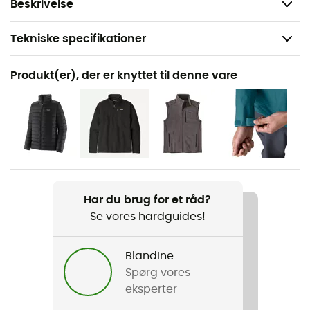
brug
Beskrivelse
Tekniske specifikationer
Anbefales til
Produkt(er), der er knyttet til denne vare
Vandreture / Trail / Ski / Det daglige liv / langrend
Køn
Herre / Dame
Produkt
Lightweight Merino Wool
Har du brug for et råd?
Se vores hardguides!
Label
ZQ Merino / Europæisk oprindelsesgaranti
Blandine
Termisk beskyttelse
Spørg vores
Ja
eksperter