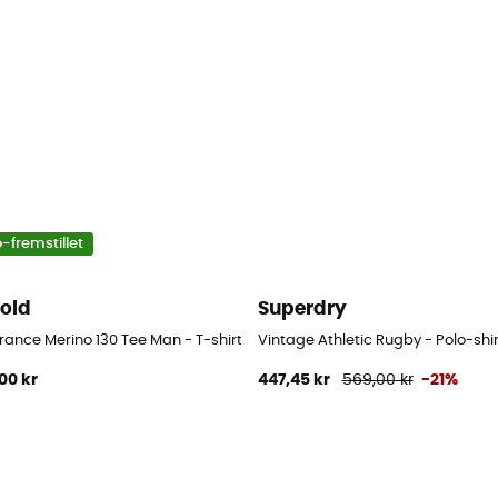
-fremstillet
old
Superdry
ance Merino 130 Tee Man - T-shirt - Herrer
Vintage Athletic Rugby - Polo-shir
00 kr
447,45 kr
569,00 kr
-21%