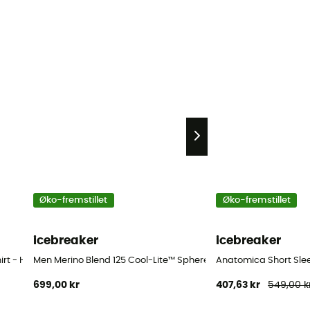
Øko-fremstillet
Øko-fremstillet
icebreaker
icebreaker
irt - Herrer
Men Merino Blend 125 Cool-Lite™ Sphere LS Tee Colour Block - M
Anatomica Short Sleev
699,00 kr
407,63 kr
549,00 k