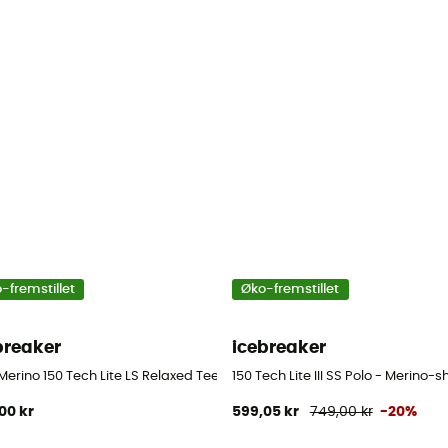
-fremstillet
Øko-fremstillet
breaker
icebreaker
shirt - Herrer
erino 150 Tech Lite LS Relaxed Tee - Merino-shirt - Herrer
150 Tech Lite III SS Polo - Merino-sh
00 kr
599,05 kr
749,00 kr
-20%