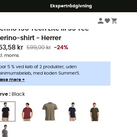
Ekspertrådgivning
Herrer
Beklædning herrer
T-shirts herrer
cebreaker
erino 150 Tech Lite III SS Tee -
erino-shirt - Herrer
53,58 kr
599,00 kr
-24%
kl. moms
par 5 % ved køb af 2 produkter, uden
inimumsbeløb, med koden Summer5.
æse mere +
rve
:
Black