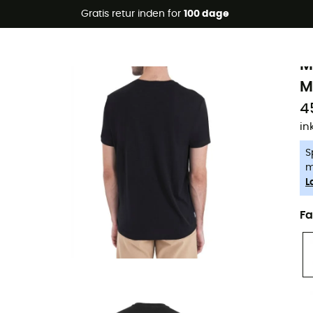
Gratis retur inden for
100 dage
-5% Extra - Kode Summer5
i
Øko-fremstillet
M
M
4
in
S
m
L
Fa