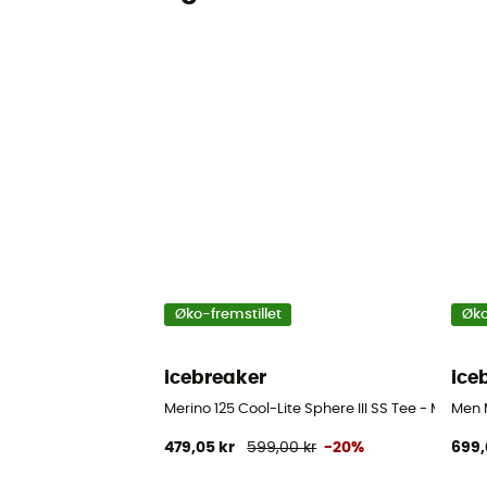
Øko-fremstillet
Øko
icebreaker
ice
Merino 125 Cool-Lite Sphere III SS Tee - Merino-
Men M
479,05 kr
599,00 kr
-20%
699,