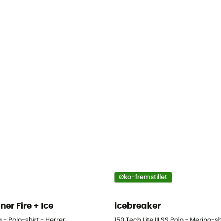
Øko-fremstillet
ner Fire + Ice
icebreaker
 - Polo-shirt - Herrer
150 Tech Lite III SS Polo - Merino-sh