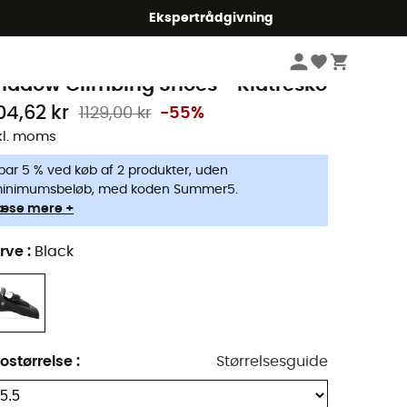
Ekspertrådgivning
Herrer
Outdoorsko herrer
Klatresko herrer
lack Diamond
hadow Climbing Shoes - Klatresko
04,62 kr
1129,00 kr
-55%
kl. moms
par 5 % ved køb af 2 produkter, uden
inimumsbeløb, med koden Summer5.
æse mere +
rve
:
Black
ostørrelse
:
Størrelsesguide