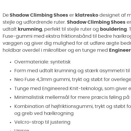
De
Shadow Climbing Shoes
er
klatresko
designet af 
stejle og udfordrende ruter.
Shadow Climbing Shoes
e
udtalt
krumning
, perfekt til stejle ruter og
bouldering
.
Fuse-gummi med ekstra friktionsbånd til bedre hælkro
væggen og giver dig mulighed for at udføre ægte bedri
holdbar overdel i mikrofiber og en tunge med
Engineer
Overmateriale: syntetisk
Form med udtalt krumning og stærk asymmetri til s
Neo Fuse 4,3mm gummi, trykt og støbt for overleg
Tunge med Engineered Knit-teknologi, som giver 
Minimalistisk mellemsål for mere præcis føling på 
Kombination af højfriktionsgummi, trykt og støbt 
og greb ved hælkrogning
Velcro-strop til justering