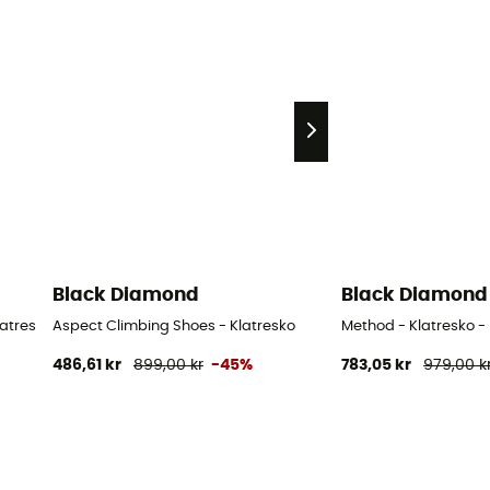
Black Diamond
Black Diamond
tresko Herrer
Aspect Climbing Shoes - Klatresko
Method - Klatresko -
486,61 kr
899,00 kr
-45%
783,05 kr
979,00 k