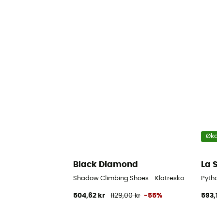
Øko
Black Diamond
La 
Shadow Climbing Shoes - Klatresko
Pytho
504,62 kr
1129,00 kr
-55%
593,