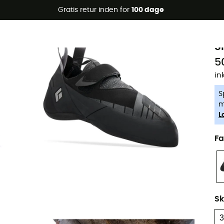
Gratis retur inden for
100 dage
-5% Extra - Kode Summer5
B
S
5
in
S
m
L
Fa
Sk