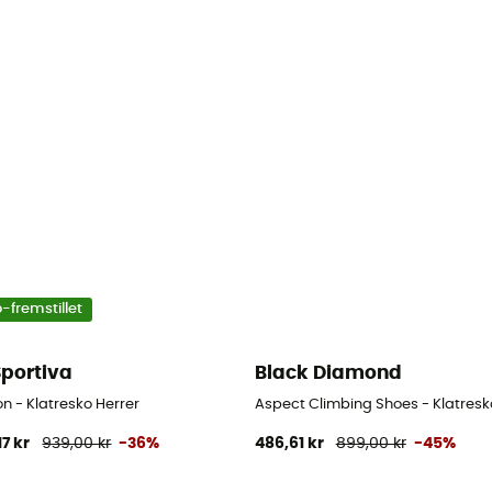
-fremstillet
Sportiva
Black Diamond
n - Klatresko Herrer
Aspect Climbing Shoes - Klatresk
17 kr
939,00 kr
-36%
486,61 kr
899,00 kr
-45%