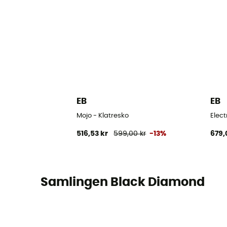
EB
EB
Mojo - Klatresko
Elect
516,53 kr
599,00 kr
-13%
679,
Samlingen Black Diamond