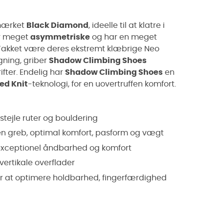
mærket
Black Diamond
, ideelle til at klatre i
r meget
asymmetriske
og har en meget
 Takket være deres ekstremt klæbrige Neo
gning, griber
Shadow Climbing Shoes
fter. Endelig har
Shadow Climbing Shoes
en
ed Knit
-teknologi, for en uovertruffen komfort.
tejle ruter og bouldering
en greb, optimal komfort, pasform og vægt
exceptionel åndbarhed og komfort
vertikale overflader
for at optimere holdbarhed, fingerfærdighed