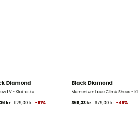
ck Diamond
Black Diamond
ow LV - Klatresko
Momentum Lace Climb Shoes - Kla
06 kr
1129,00 kr
-51%
369,33 kr
679,00 kr
-45%