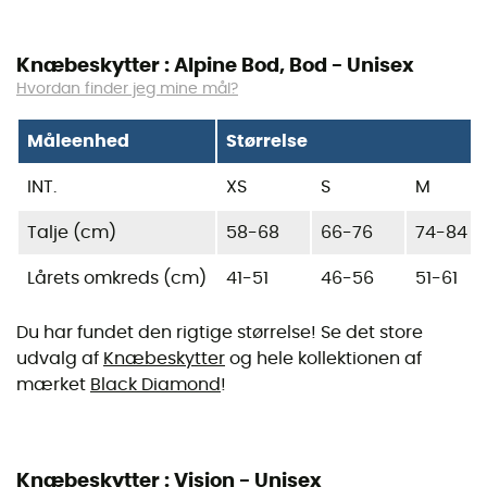
Knæbeskytter : Alpine Bod, Bod - Unisex
Hvordan finder jeg mine mål?
Måleenhed
Størrelse
INT.
XS
S
M
Talje (cm)
58-68
66-76
74-84
Lårets omkreds (cm)
41-51
46-56
51-61
Du har fundet den rigtige størrelse! Se det store
udvalg af
Knæbeskytter
og hele kollektionen af
mærket
Black Diamond
!
Knæbeskytter : Vision - Unisex