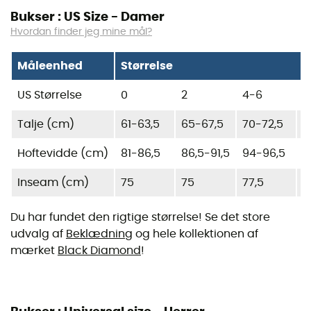
Bukser : US Size - Damer
Hvordan finder jeg mine mål?
Måleenhed
Størrelse
US Størrelse
0
2
4-6
8
Talje (cm)
61-63,5
65-67,5
70-72,5
7
Hoftevidde (cm)
81-86,5
86,5-91,5
94-96,5
9
Inseam (cm)
75
75
77,5
7
Du har fundet den rigtige størrelse! Se det store
udvalg af
Beklædning
og hele kollektionen af
mærket
Black Diamond
!