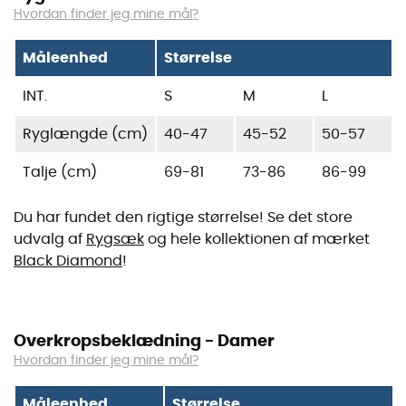
Hvordan finder jeg mine mål?
Måleenhed
Størrelse
INT.
S
M
L
Ryglængde (cm)
40-47
45-52
50-57
Talje (cm)
69-81
73-86
86-99
Du har fundet den rigtige størrelse! Se det store
udvalg af
Rygsæk
og hele kollektionen af mærket
Black Diamond
!
Overkropsbeklædning - Damer
Hvordan finder jeg mine mål?
Måleenhed
Størrelse