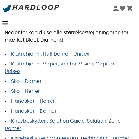
Black Diamond Størrelsesguide
Vil du bestille en vare, og leder du efter din størrelse?
Nedenfor kan du se alle størrelsesvejleningerne for
mærket Black Diamond
Klatrehjelm : Half Dome - Unisex
Klatrehjelm : Vapor, Vector, Vision, Capitan -
Unisex
Sko - Damer
Sko - Herrer
Handsker - Herrer
Handsker - Damer
Knæbeskytter : Solution Guide, Solution, Zone -
Damer
Knæbeskytter : Momentum, Technician - Damer