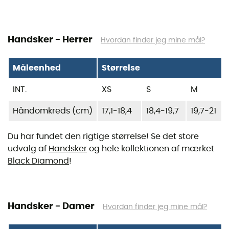
Handsker - Herrer
Hvordan finder jeg mine mål?
Måleenhed
Størrelse
INT.
XS
S
M
Håndomkreds (cm)
17,1-18,4
18,4-19,7
19,7-21
Du har fundet den rigtige størrelse! Se det store
udvalg af
Handsker
og hele kollektionen af mærket
Black Diamond
!
Handsker - Damer
Hvordan finder jeg mine mål?