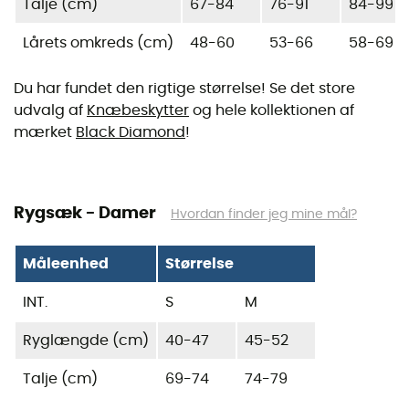
Talje (cm)
67-84
76-91
84-99
Lårets omkreds (cm)
48-60
53-66
58-69
Du har fundet den rigtige størrelse! Se det store
udvalg af
Knæbeskytter
og hele kollektionen af
mærket
Black Diamond
!
Rygsæk - Damer
Hvordan finder jeg mine mål?
Måleenhed
Størrelse
INT.
S
M
Ryglængde (cm)
40-47
45-52
Talje (cm)
69-74
74-79