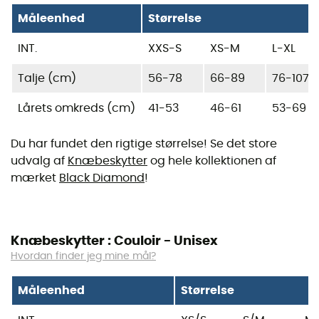
Måleenhed
Størrelse
INT.
XXS-S
XS-M
L-XL
Talje (cm)
56-78
66-89
76-107
Lårets omkreds (cm)
41-53
46-61
53-69
Du har fundet den rigtige størrelse! Se det store
udvalg af
Knæbeskytter
og hele kollektionen af
mærket
Black Diamond
!
Knæbeskytter : Couloir - Unisex
Hvordan finder jeg mine mål?
Måleenhed
Størrelse