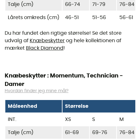
Talje (cm)
66-74
71-79
76-84
Lårets omkreds (cm)
46-51
51-56
56-61
Du har fundet den rigtige størrelse! Se det store
udvalg af
Knæbeskytter
og hele kollektionen af
mærket
Black Diamond
!
Knæbeskytter : Momentum, Technician -
Damer
Hvordan finder jeg mine mål?
Måleenhed
Størrelse
INT.
XS
S
M
Talje (cm)
61-69
69-76
76-84