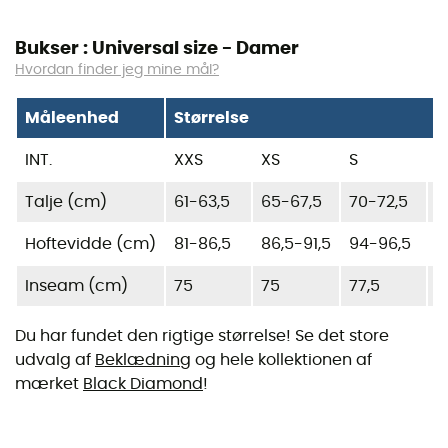
Bukser : Universal size - Damer
Hvordan finder jeg mine mål?
Måleenhed
Størrelse
INT.
XXS
XS
S
Talje (cm)
61-63,5
65-67,5
70-72,5
7
Hoftevidde (cm)
81-86,5
86,5-91,5
94-96,5
9
Inseam (cm)
75
75
77,5
7
Du har fundet den rigtige størrelse! Se det store
udvalg af
Beklædning
og hele kollektionen af
mærket
Black Diamond
!