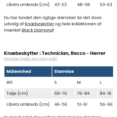
Lårets omkreds (cm)
43-53
48-58
53-63
Du har fundet den rigtige størrelse! Se det store
udvalg af
Knæbeskytter
og hele kollektionen af
mærket
Black Diamond
!
Knæbeskytter : Technician, Recco - Herrer
Hvordan finder jeg mine mål?
Måleenhed
Størrelse
INT.
S
M
L
Talje (cm)
69-76
76-84
84-91
Lårets omkreds (cm)
46-56
51-61
56-66