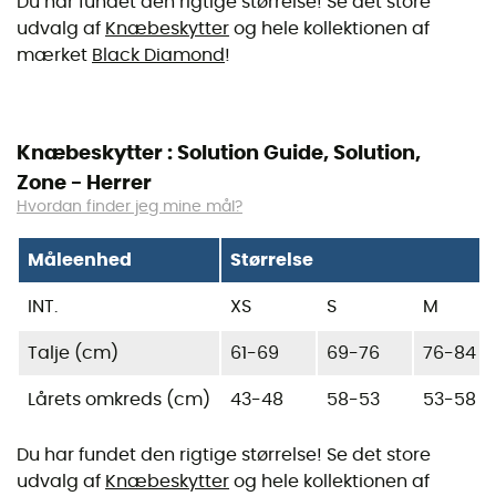
Du har fundet den rigtige størrelse! Se det store
udvalg af
Knæbeskytter
og hele kollektionen af
mærket
Black Diamond
!
Knæbeskytter : Solution Guide, Solution,
Zone - Herrer
Hvordan finder jeg mine mål?
Måleenhed
Størrelse
INT.
XS
S
M
Talje (cm)
61-69
69-76
76-84
Lårets omkreds (cm)
43-48
58-53
53-58
Du har fundet den rigtige størrelse! Se det store
udvalg af
Knæbeskytter
og hele kollektionen af