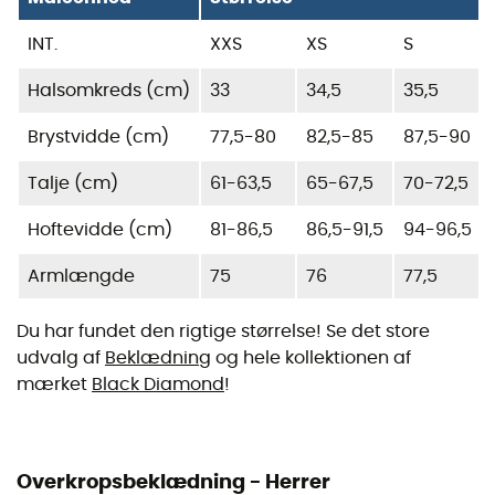
INT.
XXS
XS
S
Halsomkreds (cm)
33
34,5
35,5
Brystvidde (cm)
77,5-80
82,5-85
87,5-90
Talje (cm)
61-63,5
65-67,5
70-72,5
Hoftevidde (cm)
81-86,5
86,5-91,5
94-96,5
Armlængde
75
76
77,5
Du har fundet den rigtige størrelse! Se det store
udvalg af
Beklædning
og hele kollektionen af
mærket
Black Diamond
!
Overkropsbeklædning - Herrer