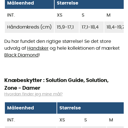
Måleenhed
Størrelse
INT.
XS
S
M
Håndomkreds (cm)
15,9-17,1
17,1-18,4
18,4-19,7
Du har fundet den rigtige størrelse! Se det store
udvalg af
Handsker
og hele kollektionen af mærket
Black Diamond
!
Knæbeskytter : Solution Guide, Solution,
Zone - Damer
Hvordan finder jeg mine mål?
Måleenhed
Størrelse
INT.
XS
S
M