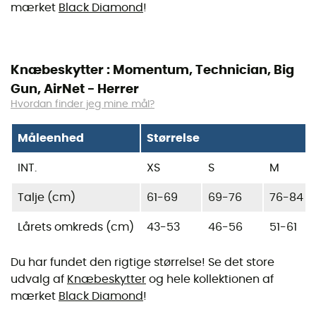
mærket
Black Diamond
!
Knæbeskytter : Momentum, Technician, Big
Gun, AirNet - Herrer
Hvordan finder jeg mine mål?
Måleenhed
Størrelse
INT.
XS
S
M
Talje (cm)
61-69
69-76
76-84
Lårets omkreds (cm)
43-53
46-56
51-61
Du har fundet den rigtige størrelse! Se det store
udvalg af
Knæbeskytter
og hele kollektionen af
mærket
Black Diamond
!