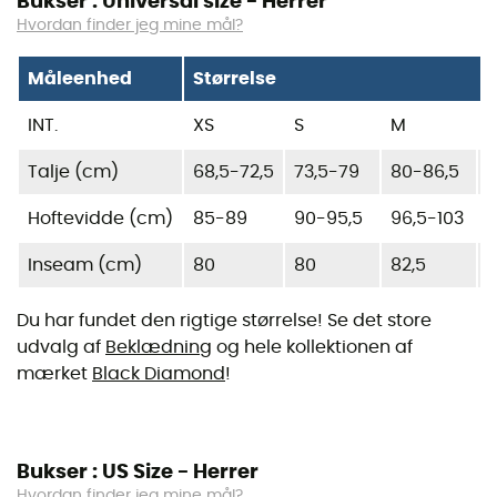
Bukser : Universal size - Herrer
Hvordan finder jeg mine mål?
Måleenhed
Størrelse
INT.
XS
S
M
L
Talje (cm)
68,5-72,5
73,5-79
80-86,5
8
Hoftevidde (cm)
85-89
90-95,5
96,5-103
1
Inseam (cm)
80
80
82,5
Du har fundet den rigtige størrelse! Se det store
udvalg af
Beklædning
og hele kollektionen af
mærket
Black Diamond
!
Bukser : US Size - Herrer
Hvordan finder jeg mine mål?