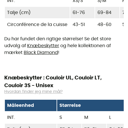
INT.
XS/S
S/M
M/
Talje (cm)
61-76
69-84
76
Circonférence de la cuisse
43-51
48-60
53
Du har fundet den rigtige størrelse! Se det store
udvalg af
Knæbeskytter
og hele kollektionen af
mærket
Black Diamond
!
Knæbeskytter : Couloir UL, Couloir LT,
Couloir 3S - Unisex
Hvordan finder jeg mine mål?
Måleenhed
Størrelse
INT.
S
M
L