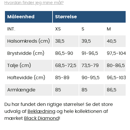
Hvordan finder jeg mine mål?
Måleenhed
Størrelse
INT.
XS
S
M
Halsomkreds (cm)
38,5
39,5
40,5
Brystvidde (cm)
86,5-90
91-96,5
97,5-104
Talje (cm)
68,5-72,5
73,5-79
80-86,5
Hoftevidde (cm)
85-89
90-95,5
96,5-103
Armlængde
85
85
86,5
Du har fundet den rigtige størrelse! Se det store
udvalg af
Beklædning
og hele kollektionen af
mærket
Black Diamond
!