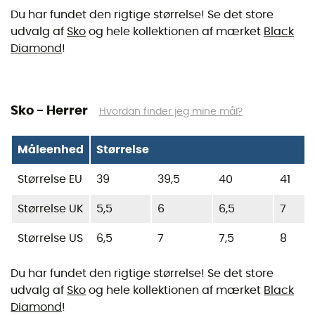
Du har fundet den rigtige størrelse! Se det store
udvalg af
Sko
og hele kollektionen af mærket
Black
Diamond
!
Sko - Herrer
Hvordan finder jeg mine mål?
Måleenhed
Størrelse
Størrelse EU
39
39,5
40
41
Størrelse UK
5,5
6
6,5
7
Størrelse US
6,5
7
7,5
8
Du har fundet den rigtige størrelse! Se det store
udvalg af
Sko
og hele kollektionen af mærket
Black
Diamond
!