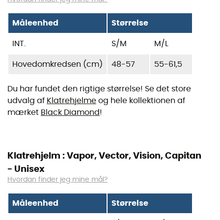
Måleenhed
Størrelse
INT.
S/M
M/L
Hovedomkredsen (cm)
48-57
55-61,5
Du har fundet den rigtige størrelse! Se det store
udvalg af
Klatrehjelme
og hele kollektionen af
mærket
Black Diamond
!
Klatrehjelm : Vapor, Vector, Vision, Capitan
- Unisex
Hvordan finder jeg mine mål?
Måleenhed
Størrelse