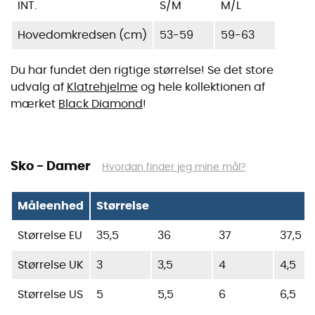
INT.
S/M
M/L
Hovedomkredsen (cm)
53-59
59-63
Du har fundet den rigtige størrelse! Se det store
udvalg af
Klatrehjelme
og hele kollektionen af
mærket
Black Diamond
!
Sko - Damer
Hvordan finder jeg mine mål?
Måleenhed
Størrelse
Størrelse EU
35,5
36
37
37,5
Størrelse UK
3
3,5
4
4,5
Størrelse US
5
5,5
6
6,5