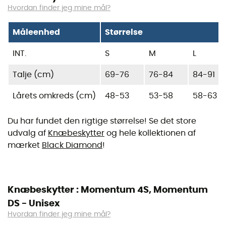
Hvordan finder jeg mine mål?
Måleenhed
Størrelse
INT.
S
M
L
Talje (cm)
69-76
76-84
84-91
Lårets omkreds (cm)
48-53
53-58
58-63
Du har fundet den rigtige størrelse! Se det store
udvalg af
Knæbeskytter
og hele kollektionen af
mærket
Black Diamond
!
Knæbeskytter : Momentum 4S, Momentum
DS - Unisex
Hvordan finder jeg mine mål?