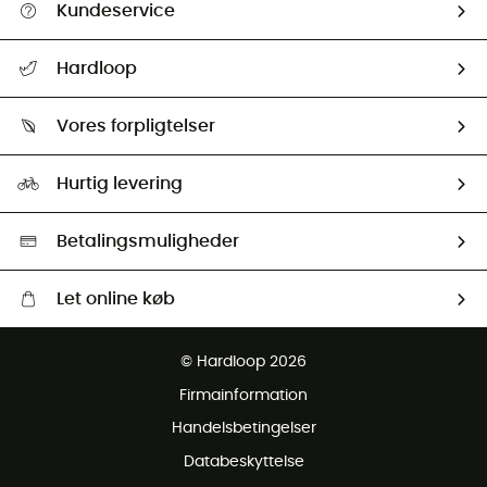
Kundeservice
FAQs & hjælp
Hardloop
Følge min pakke
Om os
Returnering & Tilbagebetaling
Vores forpligtelser
HardGuides
Størrelsesguide
Vores foraftryk
Our ambassadors
Hurtig levering
Second hand
HardGreen Udvalg
Betalingsmuligheder
Let online køb
Gratis levering fra 1000 kr
© Hardloop 2026
Gratis retur inden for 100 dage
Firmainformation
Gratis Kundeservice
Handelsbetingelser
Databeskyttelse