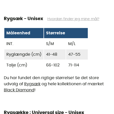
Rygsæk - Unisex
Hvordan finder jeg mine mål?
Måleenhed
Størrelse
INT.
S/M
M/L
Ryglængde (cm)
41-48
47-55
Talje (cm)
66-102
71-114
Du har fundet den rigtige størrelse! Se det store
udvalg af
Rygsæk
og hele kollektionen af mærket
Black Diamond
!
Rygsække : Universal size - Unisex