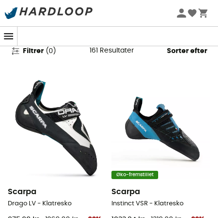
Klatresko til herrer
161
Resultater
Filtrer
(
0
)
Sorter efter
Øko-fremstillet
Scarpa
Scarpa
Drago LV - Klatresko
Instinct VSR - Klatresko