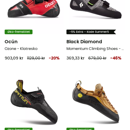
Øko-fremstillet
-5% Extra - Kode Summer5
Ocún
Black Diamond
Ozone - Klatresko
Momentum Climbing Shoes - Klatresko Herrer
903,09 kr
1129,00 kr
-
20
%
369,33 kr
679,00 kr
-
46
%