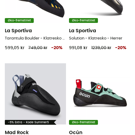
Øko-fremstillet
Øko-fremstillet
La Sportiva
La Sportiva
Tarantula Boulder - Klatresko - Herrer
Solution - Klatresko - Herrer
599,05 kr
749,00 kr
-
20
%
991,08 kr
1239,00 kr
-
20
%
-5% Extra - Kode Summer5
Øko-fremstillet
Mad Rock
Ocún