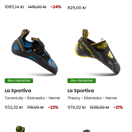
1085,14 kr
1419,00 kr
-
24
%
829,00 kr
Øko-fremstillet
Øko-fremstillet
La Sportiva
La Sportiva
Tarantula - Klatresko - Herrer
Theory - Klatresko - Herrer
552,32 kr
719,00 kr
-
23
%
976,02 kr
1239,00 kr
-
21
%