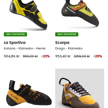
Øko-fremstillet
Øko-fremstillet
La Sportiva
Scarpa
Katana - Klatresko - Herrer
Drago - Klatresko
904,86 kr
1169,00 kr
-
23
%
953,40 kr
1269,00 kr
-
25
%