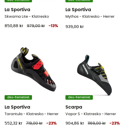
Øko-fremstillet
Øko-fremstillet
La Sportiva
La Sportiva
Skwama Lite - Klatresko
Mythos - Klatresko - Herrer
850,88 kr
979,00 kr
-
13
%
939,00 kr
Øko-fremstillet
Øko-fremstillet
La Sportiva
Scarpa
Tarantula - Klatresko - Herrer
Vapor S - Klatresko - Herrer
552,32 kr
719,00 kr
-
23
%
904,86 kr
1169,00 kr
-
23
%