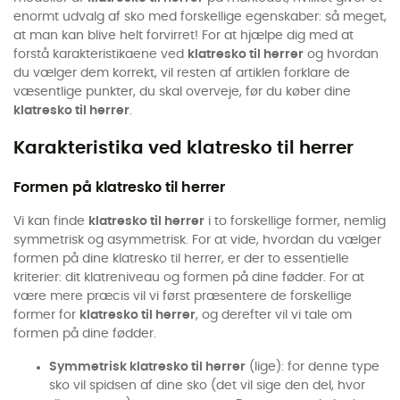
enormt udvalg af sko med forskellige egenskaber: så meget,
at man kan blive helt forvirret! For at hjælpe dig med at
forstå karakteristikaene ved
klatresko til herrer
og hvordan
du vælger dem korrekt, vil resten af artiklen forklare de
væsentlige punkter, du skal overveje, før du køber dine
klatresko til herrer
.
Karakteristika ved klatresko til herrer
Formen på klatresko til herrer
Vi kan finde
klatresko til herrer
i to forskellige former, nemlig
symmetrisk og asymmetrisk. For at vide, hvordan du vælger
formen på dine klatresko til herrer, er der to essentielle
kriterier: dit klatreniveau og formen på dine fødder. For at
være mere præcis vil vi først præsentere de forskellige
former for
klatresko til herrer
, og derefter vil vi tale om
formen på dine fødder.
Symmetrisk klatresko til herrer
(lige): for denne type
sko vil spidsen af dine sko (det vil sige den del, hvor