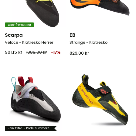
Øko-fremstillet
Scarpa
EB
Veloce - Klatresko Herrer
Strange - Klatresko
901,15 kr
1089,00 kr
-
17
%
829,00 kr
-5% Extra - Kode Summer5