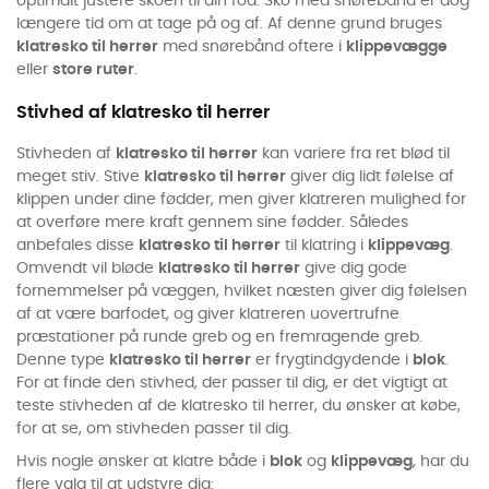
optimalt justere skoen til din fod. Sko med snørebånd er dog
længere tid om at tage på og af. Af denne grund bruges
klatresko til herrer
med snørebånd oftere i
klippevægge
eller
store ruter
.
Stivhed af klatresko til herrer
Stivheden af
klatresko til herrer
kan variere fra ret blød til
meget stiv. Stive
klatresko til herrer
giver dig lidt følelse af
klippen under dine fødder, men
giver klatreren mulighed for
at overføre mere kraft gennem sine fødder. Således
anbefales disse
klatresko til herrer
til klatring i
klippevæg
.
Omvendt vil bløde
klatresko til herrer
give dig gode
fornemmelser på væggen, hvilket næsten giver dig følelsen
af at være barfodet, og
giver klatreren uovertrufne
præstationer på runde greb og en fremragende greb.
Denne type
klatresko til herrer
er frygtindgydende i
blok
.
For at finde den stivhed, der passer til dig, er det vigtigt at
teste stivheden af de klatresko til herrer, du ønsker at købe,
for at se, om stivheden passer til dig.
Hvis nogle ønsker at klatre både i
blok
og
klippevæg
, har du
flere valg til at udstyre dig: