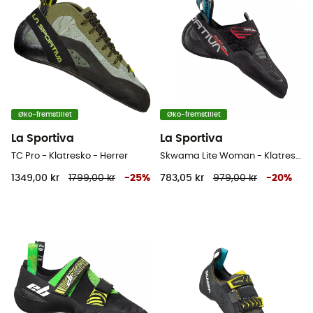
Øko-fremstillet
Øko-fremstillet
La Sportiva
La Sportiva
TC Pro - Klatresko - Herrer
Skwama Lite Woman - Klatresko
1349,00 kr
1799,00 kr
-
25
%
783,05 kr
979,00 kr
-
20
%