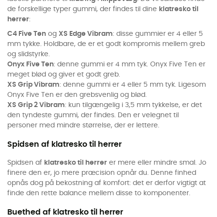
de forskellige typer gummi, der findes til dine
klatresko til
herrer
:
C4 Five Ten
og
XS Edge Vibram
: disse gummier er 4 eller 5
mm tykke. Holdbare, de er et godt kompromis mellem greb
og slidstyrke.
Onyx Five Ten
: denne gummi er 4 mm tyk. Onyx Five Ten er
meget blød og giver et godt greb.
XS Grip Vibram
: denne gummi er 4 eller 5 mm tyk. Ligesom
Onyx Five Ten er den grebsvenlig og blød.
XS Grip 2 Vibram
: kun tilgængelig i 3,5 mm tykkelse, er det
den tyndeste gummi, der findes. Den er velegnet til
personer med mindre størrelse, der er lettere.
Spidsen af klatresko til herrer
Spidsen af
klatresko til herrer
er mere eller mindre smal. Jo
finere den er, jo mere præcision opnår du. Denne finhed
opnås dog på bekostning af komfort: det er derfor vigtigt at
finde den rette balance mellem disse to komponenter.
Buethed af klatresko til herrer