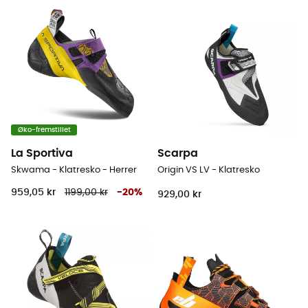
Øko-fremstillet
La Sportiva
Scarpa
Skwama - Klatresko - Herrer
Origin VS LV - Klatresko
959,05 kr
1199,00 kr
-
20
%
929,00 kr