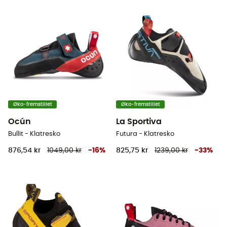
Øko-fremstillet
Øko-fremstillet
Ocún
La Sportiva
Bullit - Klatresko
Futura - Klatresko
876,54 kr
1049,00 kr
-
16
%
825,75 kr
1239,00 kr
-
33
%