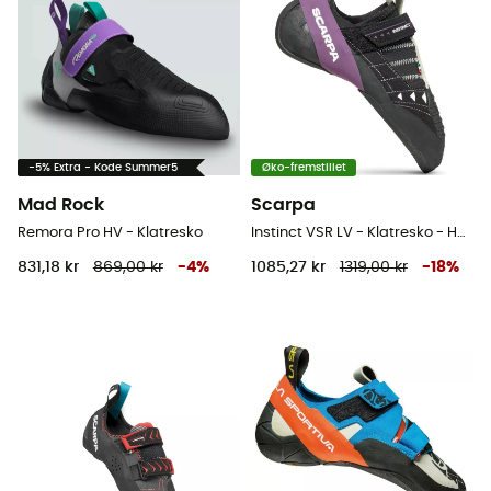
-5% Extra - Kode Summer5
Øko-fremstillet
Mad Rock
Scarpa
Remora Pro HV - Klatresko
Instinct VSR LV - Klatresko - Herrer
831,18 kr
869,00 kr
-
4
%
1085,27 kr
1319,00 kr
-
18
%