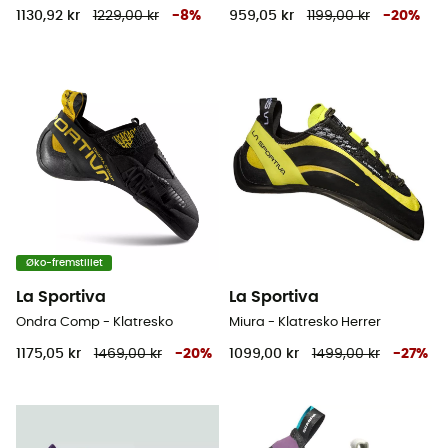
1130,92 kr
1229,00 kr
-
8
%
959,05 kr
1199,00 kr
-
20
%
Øko-fremstillet
La Sportiva
La Sportiva
Ondra Comp - Klatresko
Miura - Klatresko Herrer
1175,05 kr
1469,00 kr
-
20
%
1099,00 kr
1499,00 kr
-
27
%