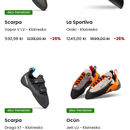
Øko-fremstillet
Scarpa
La Sportiva
Vapor V LV - Klatresko
Otaki - Klatresko
930,98 kr
1239,00 kr
-
25
%
1249,00 kr
1699,00 kr
-
26
%
Øko-fremstillet
Øko-fremstillet
Scarpa
Ocún
Drago XT - Klatresko
Jett LU - Klatresko