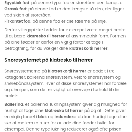
Egyptisk fod
: på denne type fod er storetåen den længste.
Græsk fod
: på denne fod er den længste tå den, der ligger
ved siden af storetåen.
Firkantet fod
: på denne fod er alle tæerne på linje.
Derfor vil egyptiske fødder for eksempel være meget bedre
til at bære
klatresko til herrer
af asymmetrisk form. Formen
på dine fødder er derfor en vigtig faktor at tage i
betragtning, før du vælger dine
klatresko til herrer
.
Snøresystemet på klatresko til herrer
Snøresystemerne på
klatresko til herrer
er opdelt i tre
kategorier: ballerina snøresystem, velcro snøresystem og
snørebåndssystem. Hver af disse snøresystemer har fordele
og ulemper, som det er vigtigt at overveje i forhold til din
praksis.
Ballerina
: et ballerina-lukningssystem giver dig mulighed for
hurtigt at tage dine
klatresko til herrer
på og af. Dette giver
en vigtig fordel i
blok
og
indendørs
: du kan hurtigt tage dine
sko af mellem to ruter for at lade dine fødder hvile, for
eksempel. Denne type lukning reducerer også ofte prisen