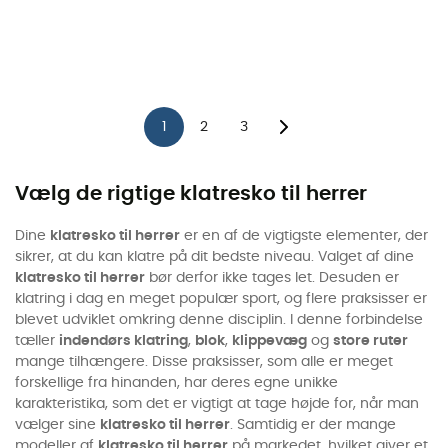
1
2
3
Vælg de rigtige klatresko til herrer
Dine
klatresko til herrer
er en af de vigtigste elementer, der
sikrer, at du kan klatre på dit bedste niveau. Valget af dine
klatresko til herrer
bør derfor ikke tages let. Desuden er
klatring i dag en meget populær sport, og flere praksisser er
blevet udviklet omkring denne disciplin. I denne forbindelse
tæller
indendørs klatring
,
blok
,
klippevæg
og
store ruter
mange tilhængere. Disse praksisser, som alle er meget
forskellige fra hinanden, har deres egne unikke
karakteristika, som det er vigtigt at tage højde for, når man
vælger sine
klatresko til herrer
. Samtidig er der mange
modeller af
klatresko til herrer
på markedet, hvilket giver et