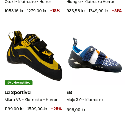
Otaki - Klatresko - Herrer
Hiangle - Klatresko Herrer
1053,16 kr
1279,00 kr
-
18
%
936,58 kr
1349,00 kr
-
31
%
Øko-fremstillet
La Sportiva
EB
Miura VS - Klatresko - Herrer
Mojo 3.0 - Klatresko
1199,00 kr
1599,00 kr
-
25
%
599,00 kr