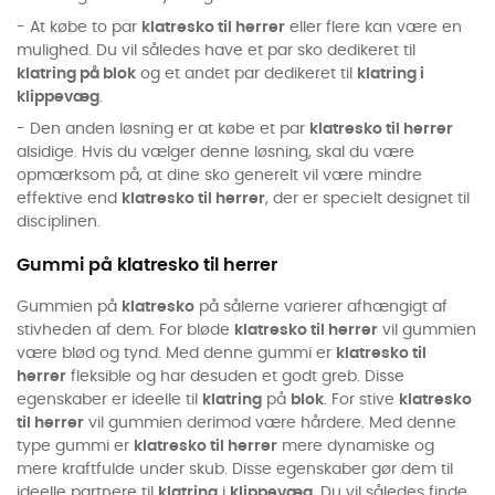
- At købe to par
klatresko til herrer
eller flere kan være en
mulighed. Du vil således have et par sko dedikeret til
klatring på blok
og et andet par dedikeret til
klatring i
klippevæg
.
- Den anden løsning er at købe et par
klatresko til herrer
alsidige. Hvis du vælger denne løsning, skal du være
opmærksom på, at dine sko generelt vil være mindre
effektive end
klatresko til herrer
, der er specielt designet til
disciplinen.
Gummi på klatresko til herrer
Gummien på
klatresko
på sålerne varierer afhængigt af
stivheden af dem. For bløde
klatresko til herrer
vil gummien
være blød og tynd. Med denne gummi er
klatresko til
herrer
fleksible og har desuden et godt greb. Disse
egenskaber er ideelle til
klatring
på
blok
. For stive
klatresko
til herrer
vil gummien derimod være hårdere. Med denne
type gummi er
klatresko til herrer
mere dynamiske og
mere kraftfulde under skub. Disse egenskaber gør dem til
ideelle partnere til
klatring
i
klippevæg
. Du vil således finde