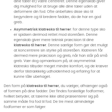
dine tæer er) være centreret. Denne egenskab giver
dig mulighed for at bruge alle dine tæer uden at
deformere din fod. Ofte anbefales disse sko til
begyndere og til bredere fødder, da de har en god
greb.
Asymmetrisk klatresko til herrer
: for denne type sko
er spidsen derimod rettet mod storetåen. Denne
egenskab giver mere teknisk præcision til dine
klatresko til herrer
. Denne særlige form gør det muligt
at koncentrere sin styrke på storetåen. Klatreren får
dermed mere præcision og greb, når han står på små
greb. Vær dog opmærksom på, at asymmetrisk
klatresko tilbyder meget mindre komfort, og de kræver
derfor tilstrækkelig udholdenhed og erfaring for at
kunne tåle ubehaget.
Den form på
klatresko til herrer
, du vælger, afhænger også
af formen på dine fødder. Der findes forskellige fodformer,
hvilket betyder, at tæerne ikke altid præsenterer sig på
samme måde fra fod til fod. De tre mest almindelige
fodformer er som følger: