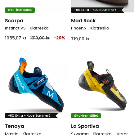
Øko-fremstillet
-5% Extra - Kode Summer5
Scarpa
Mad Rock
Instinct VS - Klatresko
Phoenix - Klatresko
1055,07 kr
1319,00 kr
-
20
%
719,00 kr
-5% Extra - Kode Summer5
Øko-fremstillet
Tenaya
La Sportiva
Mastia - Klatresko
Skwama - Klatresko - Herrer