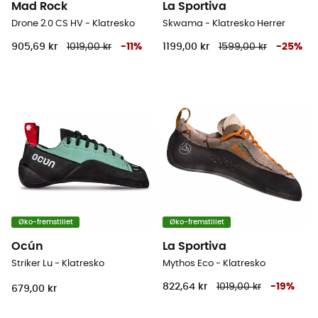
Mad Rock
La Sportiva
Drone 2.0 CS HV - Klatresko
Skwama - Klatresko Herrer
905,69 kr
1019,00 kr
-
11
%
1199,00 kr
1599,00 kr
-
25
%
Øko-fremstillet
Øko-fremstillet
Ocún
La Sportiva
Striker Lu - Klatresko
Mythos Eco - Klatresko
822,64 kr
1019,00 kr
-
19
%
679,00 kr