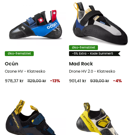
Øko-fremstillet
Øko-fremstillet
-5% Extra - Kode Summer5
Ocún
Mad Rock
Ozone HV - Klatresko
Drone HV 2.0 - Klatresko
978,37 kr
1129,00 kr
-
13
%
901,41 kr
939,00 kr
-
4
%