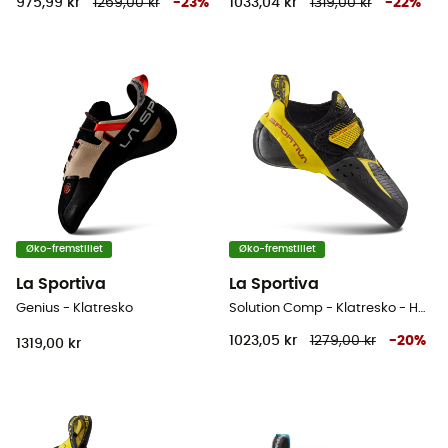
975,99 kr
1269,00 kr
-
23
%
1033,04 kr
1319,00 kr
-
22
%
Øko-fremstillet
Øko-fremstillet
La Sportiva
La Sportiva
Genius - Klatresko
Solution Comp - Klatresko - Herrer
1023,05 kr
1279,00 kr
-
20
%
1319,00 kr