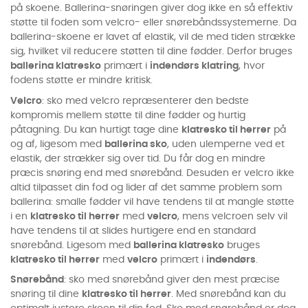
på skoene. Ballerina-snøringen giver dog ikke en så effektiv
støtte til foden som velcro- eller snørebåndssystemerne. Da
ballerina-skoene er lavet af elastik, vil de med tiden strække
sig, hvilket vil reducere støtten til dine fødder. Derfor bruges
ballerina klatresko
primært i
indendørs klatring
, hvor
fodens støtte er mindre kritisk.
Velcro
: sko med velcro repræsenterer den bedste
kompromis mellem støtte til dine fødder og hurtig
påtagning. Du kan hurtigt tage dine
klatresko til herrer
på
og af, ligesom med
ballerina sko
, uden ulemperne ved et
elastik, der strækker sig over tid. Du får dog en mindre
præcis snøring end med snørebånd. Desuden er velcro ikke
altid tilpasset din fod og lider af det samme problem som
ballerina: smalle fødder vil have tendens til at mangle støtte
i en
klatresko til herrer
med
velcro
, mens velcroen selv vil
have tendens til at slides hurtigere end en standard
snørebånd. Ligesom med
ballerina klatresko
bruges
klatresko til herrer
med
velcro
primært i
indendørs
.
Snørebånd
: sko med snørebånd giver den mest præcise
snøring til dine
klatresko til herrer
. Med snørebånd kan du