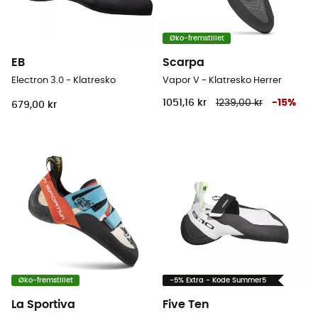
Øko-fremstillet
EB
Scarpa
Electron 3.0 - Klatresko
Vapor V - Klatresko Herrer
1051,16 kr
1239,00 kr
-
15
%
679,00 kr
Øko-fremstillet
-5% Extra - Kode Summer5
La Sportiva
Five Ten