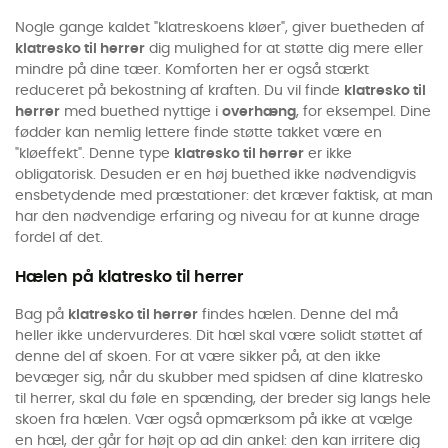
Nogle gange kaldet "klatreskoens kløer", giver buetheden af
klatresko til herrer
dig mulighed for at støtte dig mere eller
mindre på dine tæer. Komforten her er også stærkt
reduceret på bekostning af kraften. Du vil finde
klatresko til
herrer
med buethed nyttige i
overhæng
, for eksempel. Dine
fødder kan nemlig lettere finde støtte takket være en
"kløeffekt". Denne type
klatresko til herrer
er ikke
obligatorisk. Desuden er en høj buethed ikke nødvendigvis
ensbetydende med præstationer: det kræver faktisk, at man
har den nødvendige erfaring og niveau for at kunne drage
fordel af det.
Hælen på klatresko til herrer
Bag på
klatresko til herrer
findes hælen. Denne del må
heller ikke undervurderes. Dit hæl skal være solidt støttet af
denne del af skoen. For at være sikker på, at den ikke
bevæger sig, når du skubber med spidsen af dine klatresko
til herrer, skal du føle en spænding, der breder sig langs hele
skoen fra hælen. Vær også opmærksom på ikke at vælge
en hæl, der går for højt op ad din ankel: den kan irritere dig