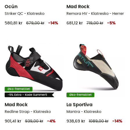
Ocún
Mad Rock
Striker QC - Klatresko
Remora HV - Klatresko - Herrer
580,81 kr
679,00 kr
-
14
%
681,12 kr
719,00 kr
-
5
%
Øko-fremstillet
-5% Extra - Kode Summer5
Øko-fremstillet
Mad Rock
La Sportiva
Redline Strap - Klatresko
Mantra - Klatresko
901,41 kr
939,00 kr
-
4
%
938,69 kr
1089,00 kr
-
14
%