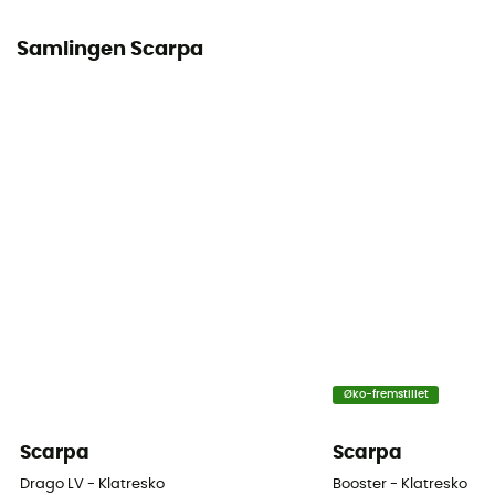
Krumning
Samlingen Scarpa
Medium
Øko-fremstillet
Scarpa
Scarpa
Drago LV - Klatresko
Booster - Klatresko