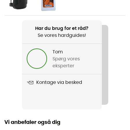
Herre
Vægt
2 x 230 g
Har du brug for et råd?
Se vores hardguides!
Produkt
Instinct VSR LV
Tom
Sålens stivhed
Spørg vores
Medium
eksperter
Ydersål
Kontage via besked
Caoutchouc
Label
Europæisk oprindelsesgaranti
Vi anbefaler også dig
Lukkesystem
Velcro