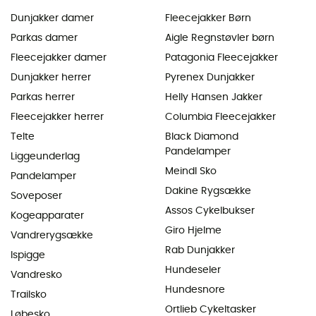
Dunjakker damer
Fleecejakker Børn
Parkas damer
Aigle Regnstøvler børn
Fleecejakker damer
Patagonia Fleecejakker
Dunjakker herrer
Pyrenex Dunjakker
Parkas herrer
Helly Hansen Jakker
Fleecejakker herrer
Columbia Fleecejakker
Telte
Black Diamond
Pandelamper
Liggeunderlag
Meindl Sko
Pandelamper
Dakine Rygsække
Soveposer
Assos Cykelbukser
Kogeapparater
Giro Hjelme
Vandrerygsække
Rab Dunjakker
Ispigge
Hundeseler
Vandresko
Hundesnore
Trailsko
Ortlieb Cykeltasker
Løbesko