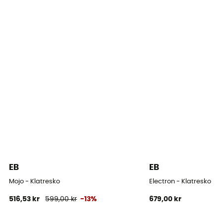
Skaftmateriale
Mikrofiber
Vandresko
Sko med burrebånd
Asymmetri
Medium
Spænding bagpå
Stærk
EB
EB
Fodform
Grekisk fot
Mojo - Klatresko
Electron - Klatresko
516,53 kr
599,00 kr
-13%
679,00 kr
Fodbredde
Smal