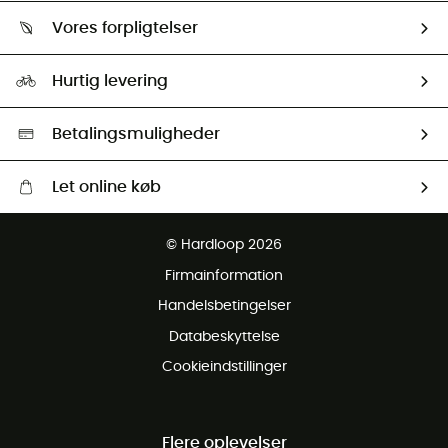
Om os
Returnering & Tilbagebetaling
Vores forpligtelser
HardGuides
Størrelsesguide
Vores foraftryk
Our ambassadors
Hurtig levering
Second hand
HardGreen Udvalg
Betalingsmuligheder
Let online køb
Gratis levering fra 1000 kr
© Hardloop 2026
Gratis retur inden for 100 dage
Firmainformation
Gratis Kundeservice
Handelsbetingelser
Databeskyttelse
Cookieindstillinger
Flere oplevelser