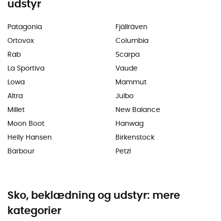
udstyr
Patagonia
Fjällräven
Ortovox
Columbia
Rab
Scarpa
La Sportiva
Vaude
Lowa
Mammut
Altra
Julbo
Millet
New Balance
Moon Boot
Hanwag
Helly Hansen
Birkenstock
Barbour
Petzl
Sko, beklædning og udstyr: mere
kategorier