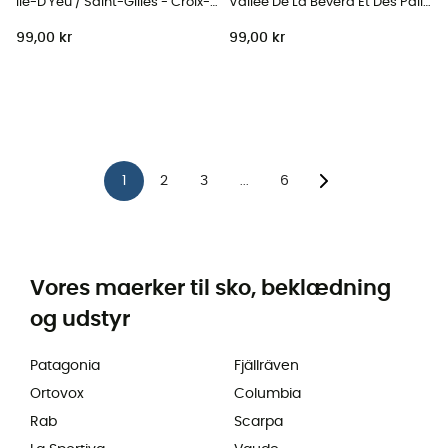
Ile-D'Yeu / Saint-Gilles - Croix-De-Vie
Vallée De La Bévéra Et Des Paillons - Pn Du Mercantour
99,00 kr
99,00 kr
1
2
3
6
...
Vores maerker til sko, beklædning
og udstyr
Patagonia
Fjällräven
Ortovox
Columbia
Rab
Scarpa