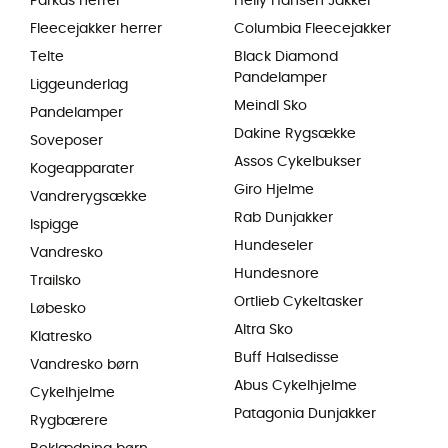
Parkas herrer
Helly Hansen Jakker
Fleecejakker herrer
Columbia Fleecejakker
Telte
Black Diamond
Pandelamper
Liggeunderlag
Meindl Sko
Pandelamper
Dakine Rygsække
Soveposer
Assos Cykelbukser
Kogeapparater
Giro Hjelme
Vandrerygsække
Rab Dunjakker
Ispigge
Hundeseler
Vandresko
Hundesnore
Trailsko
Ortlieb Cykeltasker
Løbesko
Altra Sko
Klatresko
Buff Halsedisse
Vandresko børn
Abus Cykelhjelme
Cykelhjelme
Patagonia Dunjakker
Rygbærere