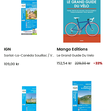
IGN
Mango Editions
Sarlat-La-Canéda Souillac / Vallée De La Dordogne
Le Grand Guide Du Velo
152,54 kr
229,00 kr
-
33
%
109,00 kr