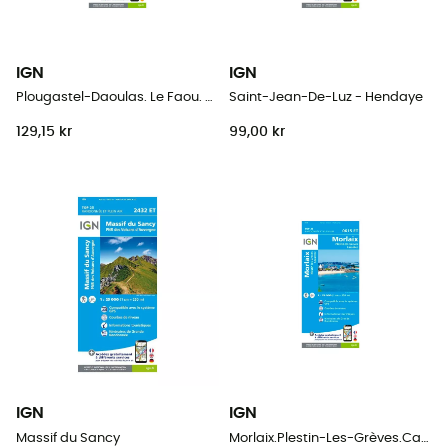
IGN
IGN
Plougastel-Daoulas. Le Faou. Pnr D'Armorique
Saint-Jean-De-Luz - Hendaye
129,15 kr
99,00 kr
IGN
IGN
Massif du Sancy
Morlaix.Plestin-Les-Grèves.Carantec