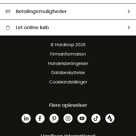
HardGreen Udvalg
Betalingsmuligheder
Let online køb
Gratis levering fra 1000 kr
© Hardloop 2026
Gratis retur inden for 100 dage
Firmainformation
Gratis Kundeservice
Handelsbetingelser
Databeskyttelse
Cookieindstillinger
Flere oplevelser