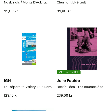
Nasbinals / Monts D'Aubrac
Clermont L'Hérault
99,00 kr
99,00 kr
Øko-fremstillet
IGN
Jolie Foulée
Le Tréport.St-Valery-Sur-Somme.Baie De Somme
Des foulées - Les courses à faire en France avant de mourir
129,15 kr
239,00 kr