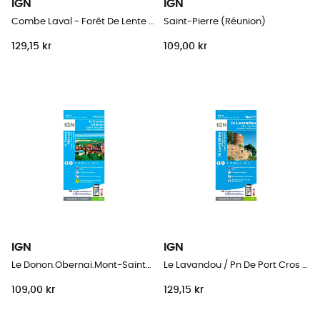
IGN
IGN
Combe Laval - Forêt De Lente / Pnr Du Vercors
Saint-Pierre (Réunion)
129,15 kr
109,00 kr
IGN
IGN
Le Donon.Obernai.Mont-Sainte-Odile.Vallée De La Bruche
Le Lavandou / Pn De Port Cros / Corniche Des Maures
109,00 kr
129,15 kr