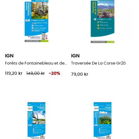
IGN
IGN
Forêts de Fontainebleau et des Trois Pignons
Traversée De La Corse Gr20
119,20 kr
149,00 kr
-
20
%
79,00 kr