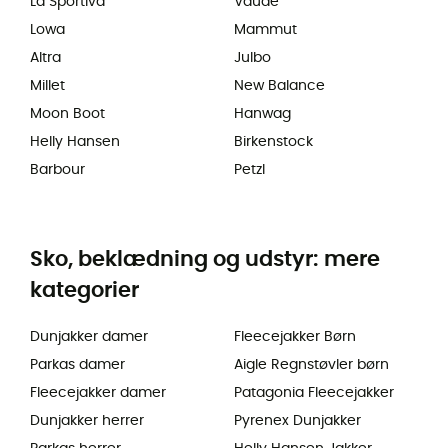
La Sportiva
Vaude
Lowa
Mammut
Altra
Julbo
Millet
New Balance
Moon Boot
Hanwag
Helly Hansen
Birkenstock
Barbour
Petzl
Sko, beklædning og udstyr: mere
kategorier
Dunjakker damer
Fleecejakker Børn
Parkas damer
Aigle Regnstøvler børn
Fleecejakker damer
Patagonia Fleecejakker
Dunjakker herrer
Pyrenex Dunjakker