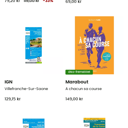
79,20 kr
119,00 kr
-
33
%
69,00 kr
Øko-fremstillet
IGN
Marabout
Villefranche-Sur-Saone
A chacun sa course
129,15 kr
149,00 kr