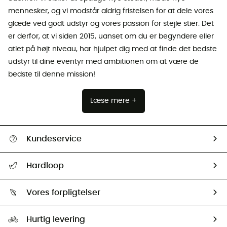
mennesker, og vi modstår aldrig fristelsen for at dele vores
glæde ved godt udstyr og vores passion for stejle stier. Det
er derfor, at vi siden 2015, uanset om du er begyndere eller
atlet på højt niveau, har hjulpet dig med at finde det bedste
udstyr til dine eventyr med ambitionen om at være de
bedste til denne mission!
Læse mere +
Kundeservice
FAQs & hjælp
Hardloop
Følge min pakke
Om os
Returnering & Tilbagebetaling
Vores forpligtelser
HardGuides
Størrelsesguide
Vores foraftryk
Our ambassadors
Hurtig levering
Second hand