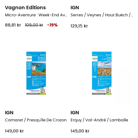
Vagnon Editions
IGN
Micro-Aventure : Week-End Aventure Peche
Serres / Veynes / Haut Buëch / Bochaine
88,81 kr
109,00 kr
-
19
%
129,15 kr
IGN
IGN
Camaret / Presqu'Ile De Crozon
Erquy / Val-André / Lamballe
149,00 kr
149,00 kr