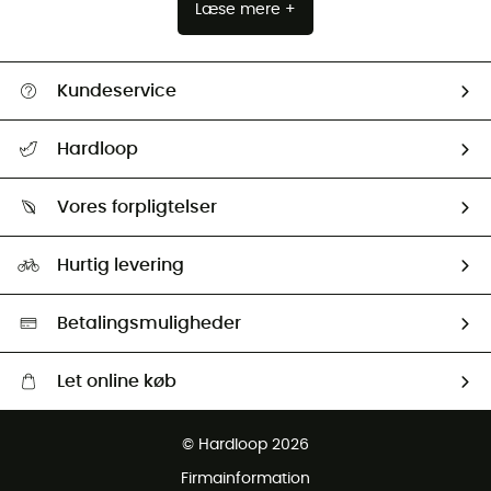
Læse mere +
Kundeservice
FAQs & hjælp
Hardloop
Følge min pakke
Om os
Returnering & Tilbagebetaling
Vores forpligtelser
HardGuides
Størrelsesguide
Vores foraftryk
Our ambassadors
Hurtig levering
Second hand
HardGreen Udvalg
Betalingsmuligheder
Let online køb
Gratis levering fra 1000 kr
© Hardloop 2026
Gratis retur inden for 100 dage
Firmainformation
Gratis Kundeservice