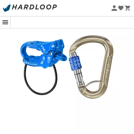
-5% Extra - Kode Summer5
Øko-fremstillet