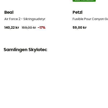
Assisteret bremsning
Nej
Beal
Petzl
Air Force 2 - Sikringsudstyr
Fusible Pour Canyon G
140,22 kr
169,00 kr
-17%
59,00 kr
Samlingen Skylotec