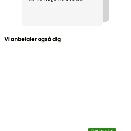
Produkt
Be Up Kit
Label
Europæisk oprindelsesgaranti
Vi anbefaler også dig
Certificering
EN 15151-2:2012 type 4
Kompatible Reb
8,5 - 10,5 mm (Single) / 7,3 - 9 mm (Hald & Twin)
Brugsanvisning
Se indlægssedlen
Personligt beskyttelsesudstyr
PPE - Category 3
Øko-fremstillet