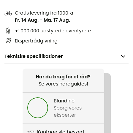
Gratis levering fra 1000 kr
Fr. 14 Aug.
-
Ma. 17 Aug.
+1.000.000 udstyrede eventyrere
Ekspertrådgivning
Tekniske specifikationer
Anbefales til
Klatring / Multipitch-klatring / Sportsklatring /
Har du brug for et råd?
Bjergbestigning / Indendørs klatring
Se vores hardguides!
Køn
Blandine
Herre / Dame
Spørg vores
eksperter
Vægt
159 g
Kontage via besked