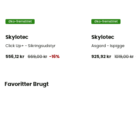
Øko-fremstillet
Øko-fremstillet
Skylotec
Skylotec
Click Up+ - Sikringsudstyr
Asgard - Ispigge
556,12 kr
669,00 kr
-16%
925,92 kr
1019,00 kr
Favoritter Brugt