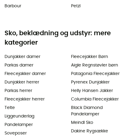
Barbour
Petzl
Sko, beklædning og udstyr: mere
kategorier
Dunjakker damer
Fleecejakker Børn
Parkas damer
Aigle Regnstøvler børn
Fleecejakker damer
Patagonia Fleecejakker
Dunjakker herrer
Pyrenex Dunjakker
Parkas herrer
Helly Hansen Jakker
Fleecejakker herrer
Columbia Fleecejakker
Telte
Black Diamond
Pandelamper
Liggeunderlag
Meindl Sko
Pandelamper
Dakine Rygsække
Soveposer