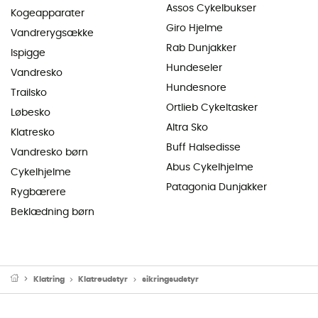
Assos Cykelbukser
Kogeapparater
Giro Hjelme
Vandrerygsække
Rab Dunjakker
Ispigge
Hundeseler
Vandresko
Hundesnore
Trailsko
Ortlieb Cykeltasker
Løbesko
Altra Sko
Klatresko
Buff Halsedisse
Vandresko børn
Abus Cykelhjelme
Cykelhjelme
Patagonia Dunjakker
Rygbærere
Beklædning børn
Klatring
Klatreudstyr
sikringsudstyr