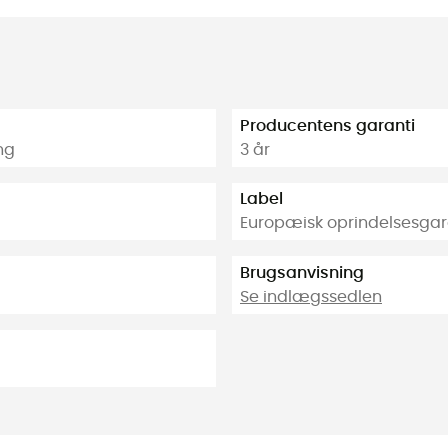
Producentens garanti
ng
3 år
Label
Europæisk oprindelsesgar
Brugsanvisning
Se indlægssedlen