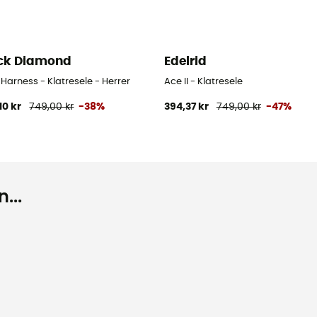
ck Diamond
Edelrid
Harness - Klatresele - Herrer
Ace II - Klatresele
10 kr
749,00 kr
-38%
394,37 kr
749,00 kr
-47%
...