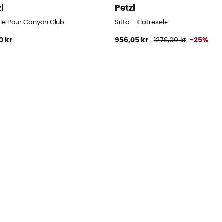
zl
Petzl
ble Pour Canyon Club
Sitta - Klatresele
0 kr
956,05 kr
1279,00 kr
-25%