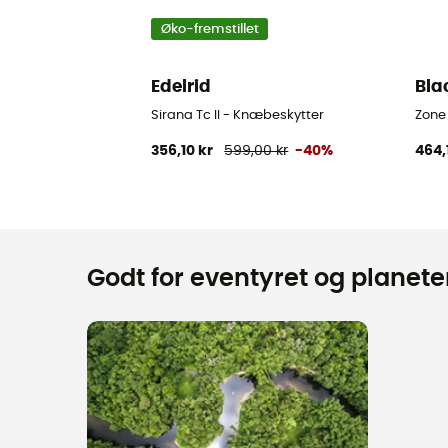
Øko-fremstillet
Edelrid
Bla
Sirana Tc II - Knæbeskytter
Zone 
356,10 kr
599,00 kr
-40%
464,
Godt for eventyret og planeten