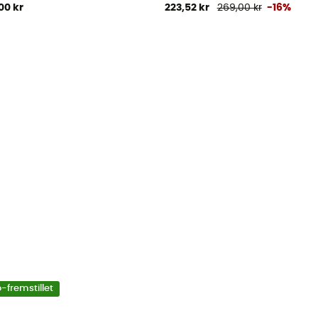
00 kr
223,52 kr
269,00 kr
-16%
-fremstillet