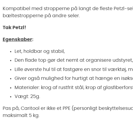
Kompatibel med stropperne på langt de fleste
Petzl-se
bæltestropperne på andre
seler
.
Tak Petzl!
Egenskaber
:
Let, holdbar og stabil,
Den flade top gør det nemt at organisere udstyret,
Lille øverste hul til at fastgøre en snor til værktøj, m
Giver også mulighed for hurtigt at hænge en isøks
Materialer: krog af rustfrit stål, krop af glasfiberfor
Vægt: 25g.
Pas på, Caritool er ikke et PPE (personligt beskyttelses
maksimalt 5 kg.