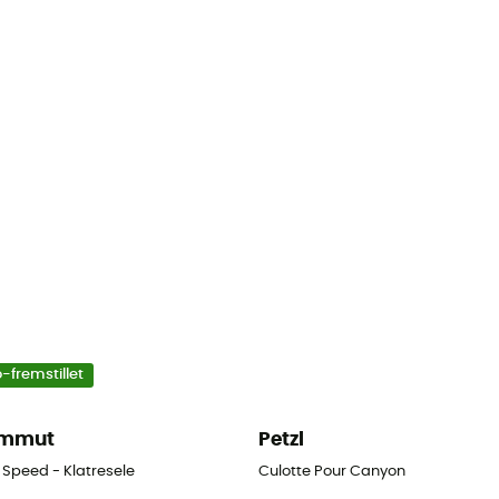
-fremstillet
mmut
Petzl
 Speed - Klatresele
Culotte Pour Canyon