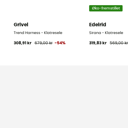
Øko-fremstillet
Grivel
Edelrid
Trend Harness - Klatresele
Sirana - Klatresele
308,91 kr
679,00 kr
-54%
319,83 kr
569,00 k