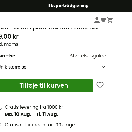
Ekspertrådgivning
Klatring
Klatreseler
Klatreseler herrer
etzl
orte-outils pour harnais Caritool
9,00 kr
kl. moms
ørrelse
:
Størrelsesguide
Tilføje til kurven
Gratis levering fra 1000 kr
Ma. 10 Aug.
-
Ti. 11 Aug.
Gratis retur inden for 100 dage