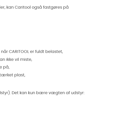
ler
, kan Caritool også fastgøres på
 når CARITOOL er fuldt belastet,
an ikke vil miste,
e på,
stærket plast,
udstyr). Det kan kun bære vægten af udstyr: