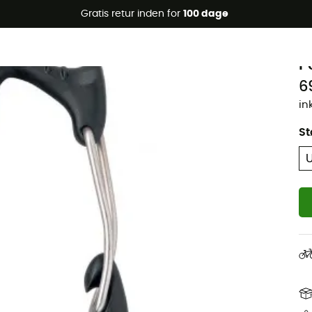
Gratis retur inden for
100 dage
Øko-fremstillet
P
P
6
in
St