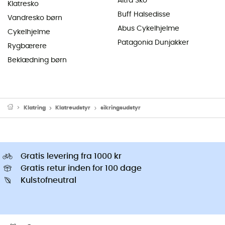
Altra Sko
Klatresko
Buff Halsedisse
Vandresko børn
Abus Cykelhjelme
Cykelhjelme
Patagonia Dunjakker
Rygbærere
Beklædning børn
Klatring
Klatreudstyr
sikringsudstyr
Gratis levering fra 1000 kr
Gratis retur inden for 100 dage
Kulstofneutral