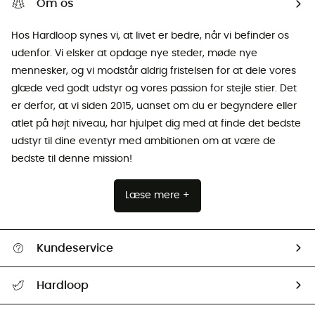
Om os
Hos Hardloop synes vi, at livet er bedre, når vi befinder os
udenfor. Vi elsker at opdage nye steder, møde nye
mennesker, og vi modstår aldrig fristelsen for at dele vores
glæde ved godt udstyr og vores passion for stejle stier. Det
er derfor, at vi siden 2015, uanset om du er begyndere eller
atlet på højt niveau, har hjulpet dig med at finde det bedste
udstyr til dine eventyr med ambitionen om at være de
bedste til denne mission!
Læse mere +
Kundeservice
FAQs & hjælp
Hardloop
Følge min pakke
Om os