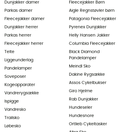
Dunjakker damer
Fleecejakker Børn
Parkas damer
Aigle Regnstøvler børn
Fleecejakker damer
Patagonia Fleecejakker
Dunjakker herrer
Pyrenex Dunjakker
Parkas herrer
Helly Hansen Jakker
Fleecejakker herrer
Columbia Fleecejakker
Telte
Black Diamond
Pandelamper
Liggeunderlag
Meindl Sko
Pandelamper
Dakine Rygsække
Soveposer
Assos Cykelbukser
Kogeapparater
Giro Hjelme
Vandrerygsække
Rab Dunjakker
Ispigge
Hundeseler
Vandresko
Hundesnore
Trailsko
Ortlieb Cykeltasker
Løbesko