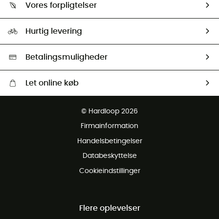
Returnering & Tilbagebetaling
Vores forpligtelser
HardGuides
Størrelsesguide
Vores foraftryk
Our ambassadors
Hurtig levering
Second hand
HardGreen Udvalg
Betalingsmuligheder
Let online køb
Gratis levering fra 1000 kr
© Hardloop 2026
Gratis retur inden for 100 dage
Firmainformation
Gratis Kundeservice
Handelsbetingelser
Databeskyttelse
Cookieindstillinger
Flere oplevelser