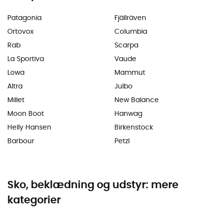
Patagonia
Fjällräven
Ortovox
Columbia
Rab
Scarpa
La Sportiva
Vaude
Lowa
Mammut
Altra
Julbo
Millet
New Balance
Moon Boot
Hanwag
Helly Hansen
Birkenstock
Barbour
Petzl
Sko, beklædning og udstyr: mere
kategorier