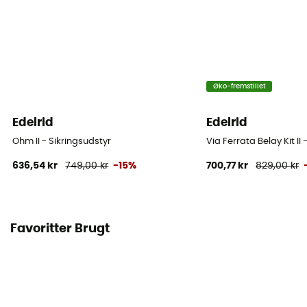
Øko-fremstillet
Edelrid
Edelrid
Ohm II - Sikringsudstyr
Via Ferrata Belay Kit II
636,54 kr
749,00 kr
-15%
700,77 kr
829,00 kr
Favoritter Brugt