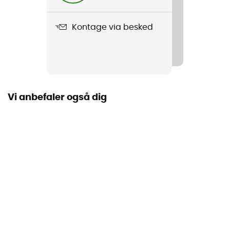
110 g
Kontage via besked
Produkt
Bud
Norm
EN 15151-2
Vi anbefaler også dig
Materiale
Aluminium
Certificering
EN 15151-2
Kompatible Reb
7,8 - 12 mm
Brugsanvisning