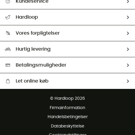
Kundeservice
FAQs & hjælp
Hardloop
Følge min pakke
Om os
Returnering & Tilbagebetaling
Vores forpligtelser
HardGuides
Størrelsesguide
Vores foraftryk
Our ambassadors
Hurtig levering
Second hand
HardGreen Udvalg
Betalingsmuligheder
Let online køb
Gratis levering fra 1000 kr
© Hardloop 2026
Gratis retur inden for 100 dage
Firmainformation
Gratis Kundeservice
Handelsbetingelser
Databeskyttelse