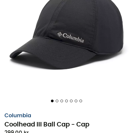
Columbia
Coolhead III Ball Cap - Cap
På vandretur under en brændende sol er
Coolhead III
299,00 kr