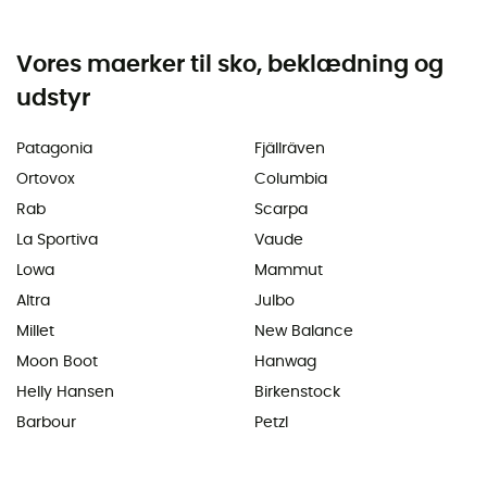
Vores maerker til sko, beklædning og
udstyr
Patagonia
Fjällräven
Ortovox
Columbia
Rab
Scarpa
La Sportiva
Vaude
Lowa
Mammut
Altra
Julbo
Millet
New Balance
Moon Boot
Hanwag
Helly Hansen
Birkenstock
Barbour
Petzl