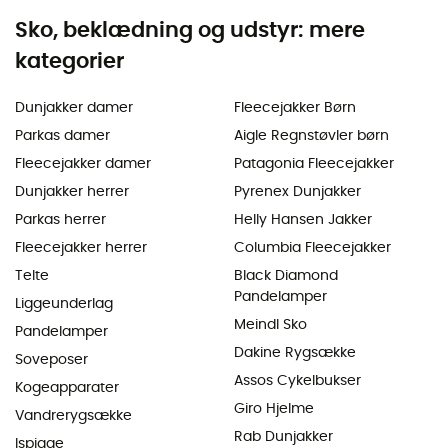
Sko, beklædning og udstyr: mere
kategorier
Dunjakker damer
Fleecejakker Børn
Parkas damer
Aigle Regnstøvler børn
Fleecejakker damer
Patagonia Fleecejakker
Dunjakker herrer
Pyrenex Dunjakker
Parkas herrer
Helly Hansen Jakker
Fleecejakker herrer
Columbia Fleecejakker
Telte
Black Diamond
Pandelamper
Liggeunderlag
Meindl Sko
Pandelamper
Dakine Rygsække
Soveposer
Assos Cykelbukser
Kogeapparater
Giro Hjelme
Vandrerygsække
Rab Dunjakker
Ispigge