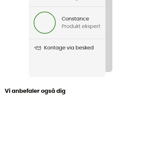
Køn
Herre / Dame
Constance
Produkt ekspert
Produkt
Coolhead III Ball Cap
Kontage via besked
Materialer
89 % polyester 11 % élasthanne
Form på visir
Buet
Vi anbefaler også dig
Beskyttelse af nakken
Nej