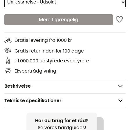
og beskytter dine tanker mod sommerens hede. Bær
den, og lad dig forføre af dens overraskende effektivitet
på hver tur.
Mere tilgængelig
Ultra-kølende Omni-Freeze™ ZERO™ bånd
Avanceret køleteknologi Omni-Freeze™
Gratis levering fra 1000 kr
Omni-Wick™ teknologi til at lede fugt og sved væk
Gratis retur inden for 100 dage
+1.000.000 udstyrede eventyrere
Justerbar lukning med velcro bagpå
Ekspertrådgivning
Ustruktureret design
Yderstof: 89 % polyester, 11 % elastan
Beskrivelse
Tekniske specifikationer
Anbefales til
Vandreture / Trekking / Rejse / Det daglige liv
Har du brug for et råd?
Se vores hardguides!