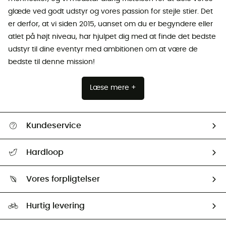
glæde ved godt udstyr og vores passion for stejle stier. Det
er derfor, at vi siden 2015, uanset om du er begyndere eller
atlet på højt niveau, har hjulpet dig med at finde det bedste
udstyr til dine eventyr med ambitionen om at være de
bedste til denne mission!
Læse mere +
Kundeservice
FAQs & hjælp
Hardloop
Følge min pakke
Om os
Returnering & Tilbagebetaling
Vores forpligtelser
HardGuides
Størrelsesguide
Vores foraftryk
Our ambassadors
Hurtig levering
Second hand