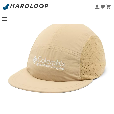
-5% Extra - Kode Summer5
Øko-fremstillet