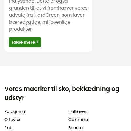
indlysende. Dette er også
grunden til, at vi fremhæver vores
udvalg fra HardGreen, som laver
bæredygtige, miljøvenlige
produkter,
Læse mere +
Vores maerker til sko, beklædning og
udstyr
Patagonia
Fjällräven
Ortovox
Columbia
Rab
Scarpa