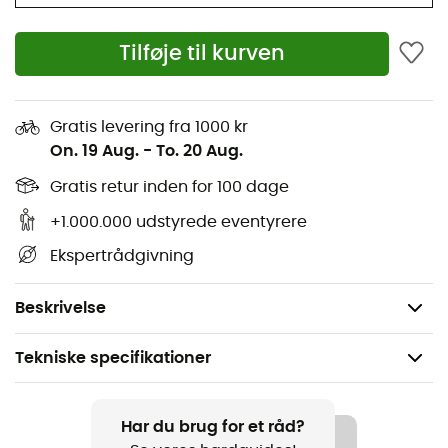
Aldrig mere en cap, der flyver væk ved den mindste
vindstød! Det er det uundværlige tilbehør til alle dine
Tilføje til kurven
eventyr, fra nybegynder til ekspert, til brug uden
moderation.
Sidelommer i åndbart mesh
Gratis levering fra 1000 kr
On. 19 Aug.
-
To. 20 Aug.
Justerbar lukning bagpå
Gratis retur inden for 100 dage
Ustruktureret design
+1.000.000 udstyrede eventyrere
Hovedstof: Silver Ridge™ Ripstop 100 % nylon - 100 %
Ekspertrådgivning
genanvendt polyester
Foring: 100 % polyester
Beskrivelse
Tekniske specifikationer
Anbefales til
Vandreture / Trekking / Det daglige liv
Har du brug for et råd?