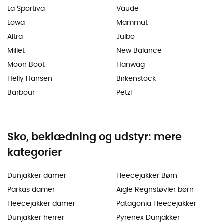
La Sportiva
Vaude
Lowa
Mammut
Altra
Julbo
Millet
New Balance
Moon Boot
Hanwag
Helly Hansen
Birkenstock
Barbour
Petzl
Sko, beklædning og udstyr: mere
kategorier
Dunjakker damer
Fleecejakker Børn
Parkas damer
Aigle Regnstøvler børn
Fleecejakker damer
Patagonia Fleecejakker
Dunjakker herrer
Pyrenex Dunjakker