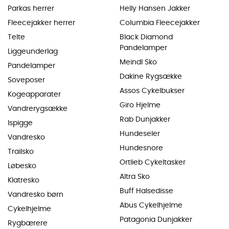
Parkas herrer
Helly Hansen Jakker
Fleecejakker herrer
Columbia Fleecejakker
Telte
Black Diamond
Pandelamper
Liggeunderlag
Meindl Sko
Pandelamper
Dakine Rygsække
Soveposer
Assos Cykelbukser
Kogeapparater
Giro Hjelme
Vandrerygsække
Rab Dunjakker
Ispigge
Hundeseler
Vandresko
Hundesnore
Trailsko
Ortlieb Cykeltasker
Løbesko
Altra Sko
Klatresko
Buff Halsedisse
Vandresko børn
Abus Cykelhjelme
Cykelhjelme
Patagonia Dunjakker
Rygbærere