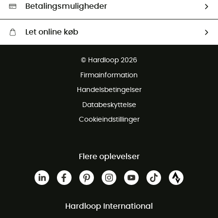
HardGreen Udvalg
Betalingsmuligheder
Let online køb
Gratis levering fra 1000 kr
© Hardloop 2026
Gratis retur inden for 100 dage
Firmainformation
Gratis Kundeservice
Handelsbetingelser
Databeskyttelse
Cookieindstillinger
Flere oplevelser
Hardloop International