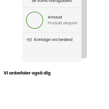
Se vores hardguides!
Køn
Herre / Dame
Arnaud
Produkt ekspert
Produkt
Wingmark Cap
Kontage via besked
Label
Bluesign / Genanvendt / Økomateriale
Materialer
Nylon
Vi anbefaler også dig
Form på visir
Flad
Beskyttelse af nakken
Nej