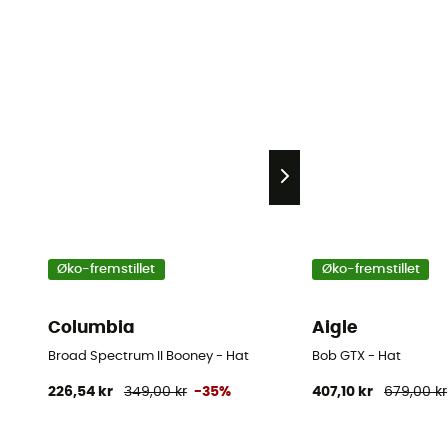
Øko-fremstillet
Øko-fremstillet
Columbia
Aigle
Broad Spectrum II Booney - Hat
Bob GTX - Hat
226,54 kr
349,00 kr
-35%
407,10 kr
679,00 kr