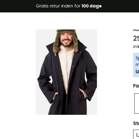
Gratis retur inden for
100 dage
-5% Extra - Kode Summer5
B
R
2
in
S
m
L
Fa
St