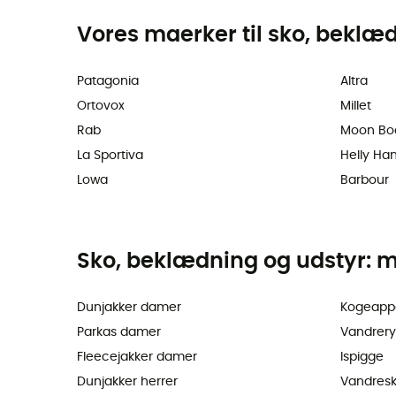
Vores maerker til sko, beklæ
Patagonia
Altra
Ortovox
Millet
Rab
Moon Bo
La Sportiva
Helly Ha
Lowa
Barbour
Sko, beklædning og udstyr: m
Dunjakker damer
Kogeapp
Parkas damer
Vandrer
Fleecejakker damer
Ispigge
Dunjakker herrer
Vandres