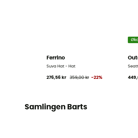
Øko
Ferrino
Out
Suva Hat - Hat
Seatt
276,56 kr
359,00 kr
-22%
449,
Samlingen Barts