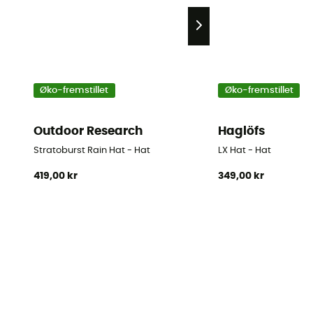
Øko-fremstillet
Øko-fremstillet
Outdoor Research
Haglöfs
Stratoburst Rain Hat - Hat
LX Hat - Hat
419,00 kr
349,00 kr