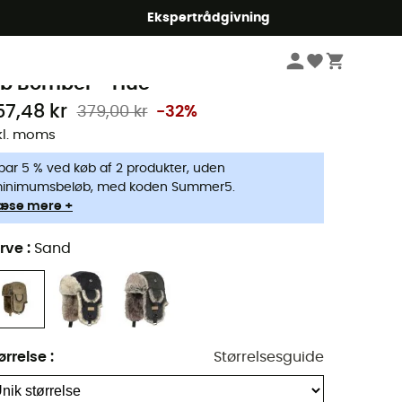
Ekspertrådgivning
Herrer
Beklædning herrer
Caps & Huer herrer
Vandreture - Hats herr
arts
ib Bomber - Hue
57,48 kr
379,00 kr
-32%
kl. moms
par 5 % ved køb af 2 produkter, uden
inimumsbeløb, med koden Summer5.
æse mere +
rve
:
Sand
ørrelse
:
Størrelsesguide