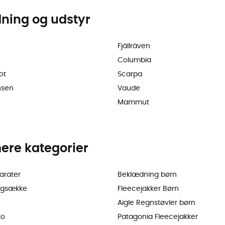
dning og udstyr
Fjällräven
Columbia
ot
Scarpa
nsen
Vaude
Mammut
ere kategorier
arater
Beklædning børn
ygsække
Fleecejakker Børn
Aigle Regnstøvler børn
ko
Patagonia Fleecejakker