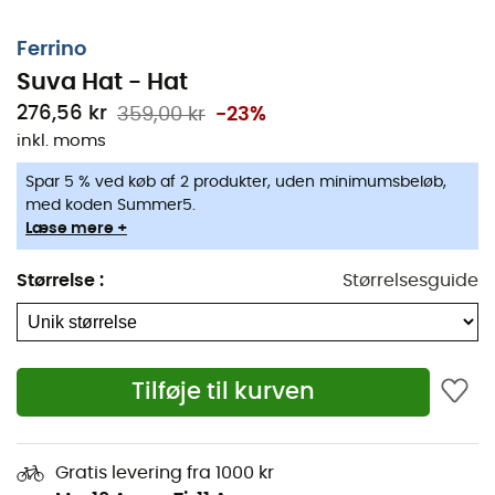
Ferrino
Suva Hat - Hat
276,56 kr
359,00 kr
-23%
inkl. moms
Spar 5 % ved køb af 2 produkter, uden minimumsbeløb,
Perfekt til at beskytte dig mod regn eller stærkt lys under
med koden Summer5.
dine dage i naturen, tilbyder den vandtætte og
Læse mere +
åndbare
Suva Hat fra Ferrino
komfort og beskyttelse.
Størrelse
:
Størrelsesguide
Alsidig
, denne hat fra Ferrino justeres nemt og passer til
alle hovedstørrelser takket være de to snore.
Funktioner
:
Tilføje til kurven
Polyesterstof med åndbar membran,
Forseglede sømme,
Gratis levering fra 1000 kr
Fuldstændig foret indvendigt med netstof for