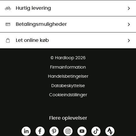
Vores foraftryk
Our ambassadors
Hurtig levering
Second hand
HardGreen Udvalg
Betalingsmuligheder
Let online køb
Gratis levering fra 1000 kr
© Hardloop 2026
Gratis retur inden for 100 dage
Firmainformation
Gratis Kundeservice
Handelsbetingelser
Databeskyttelse
Cookieindstillinger
Flere oplevelser