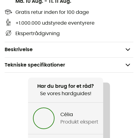
Ma. 10 Aug.
-
Ti. 11 Aug.
bedre komfort og ventilation,
Justering med elastik og stopper,
Gratis retur inden for 100 dage
Sideflap kan løftes med velcrosystem,
+1.000.000 udstyrede eventyrere
Svedabsorberende bånd,
Ekspertrådgivning
Justerbar hagerem med aftagelig stopper,
Vægt: 70 g.
Beskrivelse
Tekniske specifikationer
Anbefales til
Vandreture / Trekking / Rejse / Det daglige liv
Har du brug for et råd?
Se vores hardguides!
Køn
Herre / Dame
Célia
Produkt ekspert
Vægt
70g