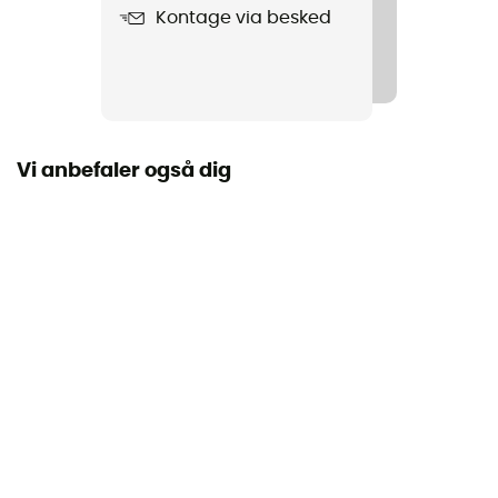
Kontage via besked
Produkt
Suva Hat
Vandtæthed
Ja
Vi anbefaler også dig
Producentens garanti
3 år