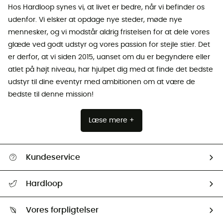
Hos Hardloop synes vi, at livet er bedre, når vi befinder os
udenfor. Vi elsker at opdage nye steder, møde nye
mennesker, og vi modstår aldrig fristelsen for at dele vores
glæde ved godt udstyr og vores passion for stejle stier. Det
er derfor, at vi siden 2015, uanset om du er begyndere eller
atlet på højt niveau, har hjulpet dig med at finde det bedste
udstyr til dine eventyr med ambitionen om at være de
bedste til denne mission!
Læse mere +
Kundeservice
FAQs & hjælp
Hardloop
Følge min pakke
Om os
Returnering & Tilbagebetaling
Vores forpligtelser
HardGuides
Størrelsesguide