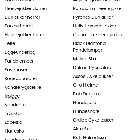
Fleecejakker damer
Patagonia Fleecejakker
Dunjakker herrer
Pyrenex Dunjakker
Parkas herrer
Helly Hansen Jakker
Fleecejakker herrer
Columbia Fleecejakker
Telte
Black Diamond
Pandelamper
Liggeunderlag
Meindl Sko
Pandelamper
Dakine Rygsække
Soveposer
Assos Cykelbukser
Kogeapparater
Giro Hjelme
Vandrerygsække
Rab Dunjakker
Ispigge
Hundeseler
Vandresko
Hundesnore
Trailsko
Ortlieb Cykeltasker
Løbesko
Altra Sko
Klatresko
Buff Halsedisse
Vandresko børn