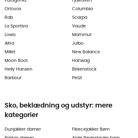
Patagonia
Fjällräven
Ortovox
Columbia
Rab
Scarpa
La Sportiva
Vaude
Lowa
Mammut
Altra
Julbo
Millet
New Balance
Moon Boot
Hanwag
Helly Hansen
Birkenstock
Barbour
Petzl
Sko, beklædning og udstyr: mere
kategorier
Dunjakker damer
Fleecejakker Børn
Parkas damer
Aigle Regnstøvler børn