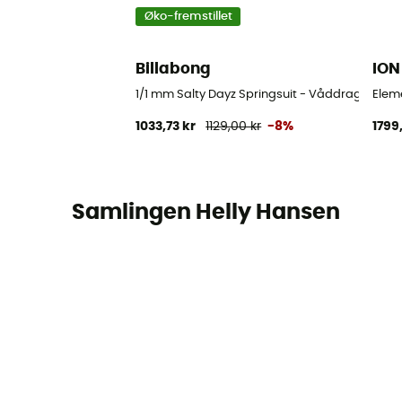
Øko-fremstillet
Billabong
ION
1/1 mm Salty Dayz Springsuit - Våddragter til 
Eleme
1033,73 kr
1129,00 kr
-8%
1799
Samlingen Helly Hansen