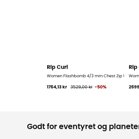
Rip Curl
Rip
Women Flashbomb 4/3 mm Chest Zip Wetsuit - 
Wome
1764,13 kr
3529,00 kr
-50%
2699
Godt for eventyret og planeten