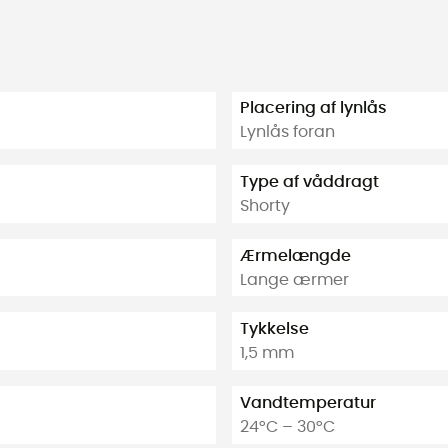
Placering af lynlås
Lynlås foran
Type af våddragt
Shorty
Ærmelængde
Lange ærmer
Tykkelse
1,5 mm
Vandtemperatur
24°C – 30°C