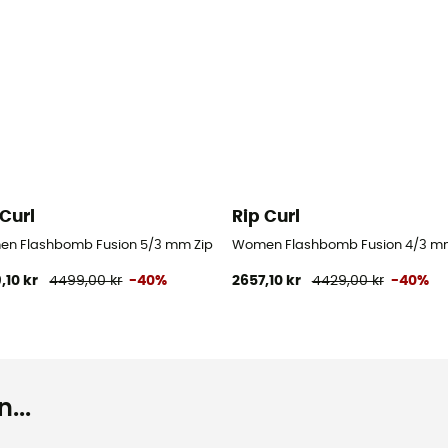
 Curl
Rip Curl
Våddragter til surf - Damer
n Flashbomb Fusion 5/3 mm Zip Free Wetsuit - Våddragter til surf -
Women Flashbomb Fusion 4/3 mm Z
,10 kr
4499,00 kr
-40%
2657,10 kr
4429,00 kr
-40%
...