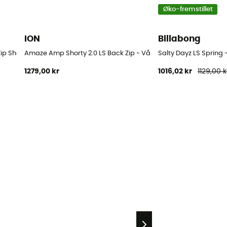
Øko-fremstillet
ION
Billabong
p Short Sleeve - Våddragter til surf - Damer
Amaze Amp Shorty 2.0 LS Back Zip - Våddragter til surf - Dame
Salty Dayz LS Spring 
1279,00 kr
1016,02 kr
1129,00 k