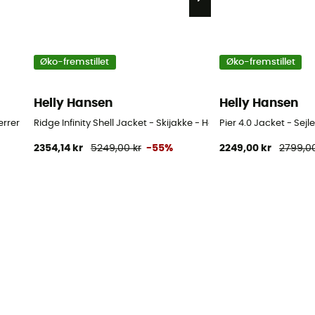
Øko-fremstillet
Øko-fremstillet
Helly Hansen
Helly Hansen
errer
Ridge Infinity Shell Jacket - Skijakke - Herrer
Pier 4.0 Jacket - Sejl
2354,14 kr
5249,00 kr
-55%
2249,00 kr
2799,00