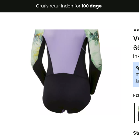
Gratis retur inden for
100 dage
-5% Extra - Kode Summer5
H
Øko-fremstillet
W
V
6
in
S
m
L
Fa
St