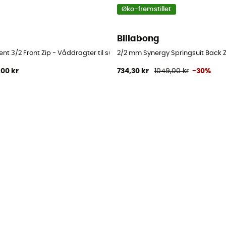
Øko-fremstillet
Billabong
surf - Damer
nt 3/2 Front Zip - Våddragter til surf - Damer
2/2 mm Synergy Springsuit Back Zi
,00 kr
734,30 kr
1049,00 kr
-30%