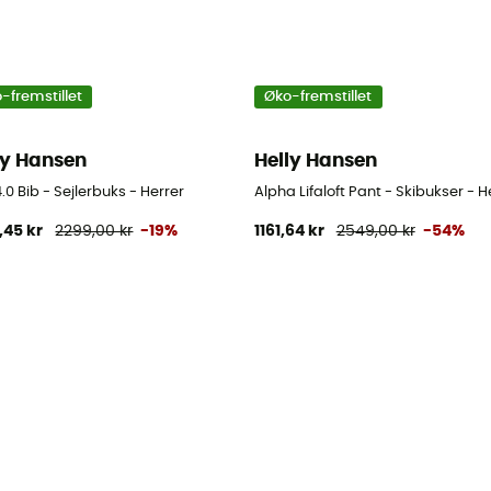
-fremstillet
Øko-fremstillet
ly Hansen
Helly Hansen
4.0 Bib - Sejlerbuks - Herrer
Alpha Lifaloft Pant - Skibukser - H
,45 kr
2299,00 kr
-19%
1161,64 kr
2549,00 kr
-54%