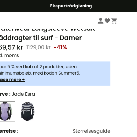
Ekspertrådgivning
Damer
Beklædning damer
Neopren våddragter til damer
Våddragter t
elly Hansen
aterwear Longsleeve Wetsuit -
åddragter til surf - Damer
69,57 kr
1129,00 kr
-41%
kl. moms
par 5 % ved køb af 2 produkter, uden
inimumsbeløb, med koden Summer5.
æse mere +
rve
:
Jade Esra
ørrelse
:
Størrelsesguide