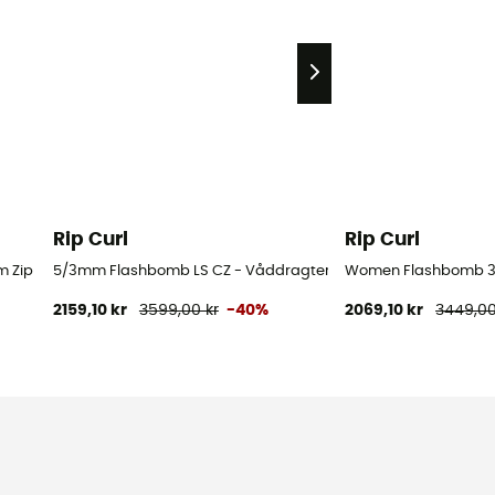
Rip Curl
Rip Curl
 Damer
ip Free Wetsuit - Våddragter til surf - Damer
5/3mm Flashbomb LS CZ - Våddragter til surf - Damer
Women Flashbomb 3/2
2159,10 kr
3599,00 kr
-40%
2069,10 kr
3449,00