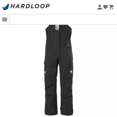
-5% Extra - Kode Summer5
Øko-fremstillet
Designet til
kystsejlere
, der elsker at holde sig tørre, går
Pier 4.0 Bib
fra
Helly Hansen
ikke på kompromis med
vejret. Takket være
HELLY TECH® Performance
-
teknologien beskytter den dig med
enestående
vandtæthed og åndbarhed
.