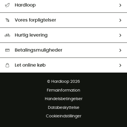
FAQs & hjælp
Hardloop
Følge min pakke
Om os
Returnering & Tilbagebetaling
Vores forpligtelser
HardGuides
Størrelsesguide
Vores foraftryk
Our ambassadors
Hurtig levering
Second hand
HardGreen Udvalg
Betalingsmuligheder
Let online køb
Gratis levering fra 1000 kr
© Hardloop 2026
Gratis retur inden for 100 dage
Firmainformation
Gratis Kundeservice
Handelsbetingelser
Databeskyttelse
Cookieindstillinger