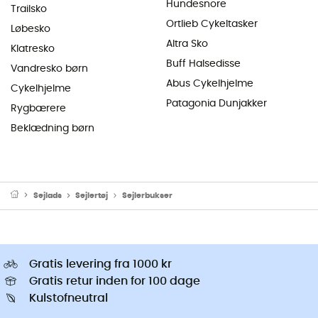
Hundesnore
Trailsko
Ortlieb Cykeltasker
Løbesko
Altra Sko
Klatresko
Buff Halsedisse
Vandresko børn
Abus Cykelhjelme
Cykelhjelme
Patagonia Dunjakker
Rygbærere
Beklædning børn
Sejlads
Sejlertøj
Sejlerbukser
Gratis levering fra 1000 kr
Gratis retur inden for 100 dage
Kulstofneutral