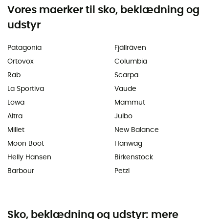
Vores maerker til sko, beklædning og
udstyr
Patagonia
Fjällräven
Ortovox
Columbia
Rab
Scarpa
La Sportiva
Vaude
Lowa
Mammut
Altra
Julbo
Millet
New Balance
Moon Boot
Hanwag
Helly Hansen
Birkenstock
Barbour
Petzl
Sko, beklædning og udstyr: mere