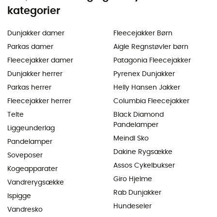
kategorier
Dunjakker damer
Fleecejakker Børn
Parkas damer
Aigle Regnstøvler børn
Fleecejakker damer
Patagonia Fleecejakker
Dunjakker herrer
Pyrenex Dunjakker
Parkas herrer
Helly Hansen Jakker
Fleecejakker herrer
Columbia Fleecejakker
Telte
Black Diamond
Pandelamper
Liggeunderlag
Meindl Sko
Pandelamper
Dakine Rygsække
Soveposer
Assos Cykelbukser
Kogeapparater
Giro Hjelme
Vandrerygsække
Rab Dunjakker
Ispigge
Hundeseler
Vandresko