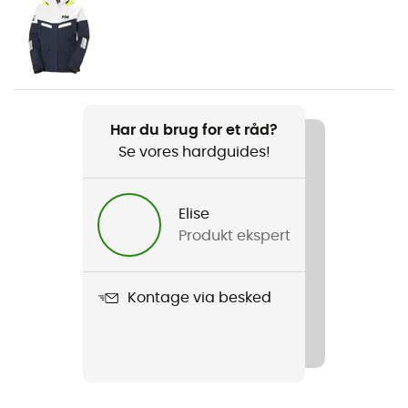
Køn
Dame
Vægt
720 g
Har du brug for et råd?
Se vores hardguides!
Produkt
Pier 4.0 Bib
Elise
Beklædningsgenstandens opbygning
Produkt ekspert
2 lag
Anvendt teknologi
Kontage via besked
HELLY TECH® Performance
Schmerber-niveau
10 000 mm