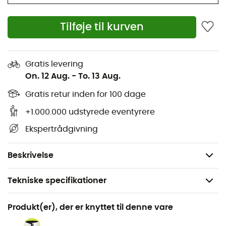
Knappestolpe med stormflap foran
Tilføje til kurven
Kile i skridtet for bedre bevægelsesfrihed
Udvendig strop til ophæng
Gratis levering
Frontåbning med ventilationskonstruktion
On. 12 Aug.
-
To. 13 Aug.
Elastiske, justerbare seler
Gratis retur inden for 100 dage
+1.000.000 udstyrede eventyrere
Artikulerede knæ for bedre komfort og pasform
Ekspertrådgivning
Stof med genanvendt indhold
PFC-fri vandafvisende behandling
Beskrivelse
Tekniske specifikationer
Anbefales til
Produkt(er), der er knyttet til denne vare
Sejlads