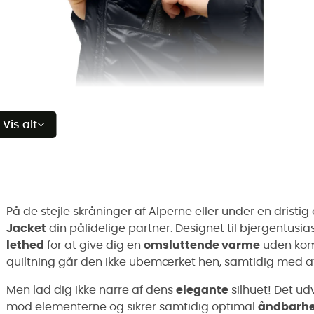
Vis alt
På de stejle skråninger af Alperne eller under en dristi
Jacket
din pålidelige partner. Designet til bjergentusi
lethed
for at give dig en
omsluttende varme
uden komp
quiltning går den ikke ubemærket hen, samtidig med at
Men lad dig ikke narre af dens
elegante
silhuet! Det ud
mod elementerne og sikrer samtidig optimal
åndbarh