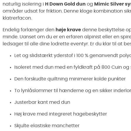
naturlig isolering i
H Down Gold dun
og
Mimic Silver sy
områder udsat for friktion. Denne kloge kombination si
klatrerfacon.
Endelig forlænger den
høje krave
denne beskyttelse op t
minde. Uanset om du er en erfaren alpinist eller en spir
ledsager til alle dine lodrette eventyr. Er du klar til at 
Let og slidstærkt yderstof i 100 % genanvendt pol
Isoleret med dun med en fyldkraft på 800 Cuin og sy
Den forskudte quiltning minimerer kolde punkter
To lynlåslommer til hænderne og en sikker inderl
Justerbar kant med dun
Høj krave med integreret hagebeskytter
Skjulte elastiske manchetter