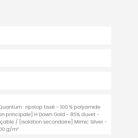
 Quantum : ripstop tissé - 100 % polyamide
ion principale] H Down Gold - 85% duvet -
çable / [isolation secondaire] Mimic Silver -
100 g/m²