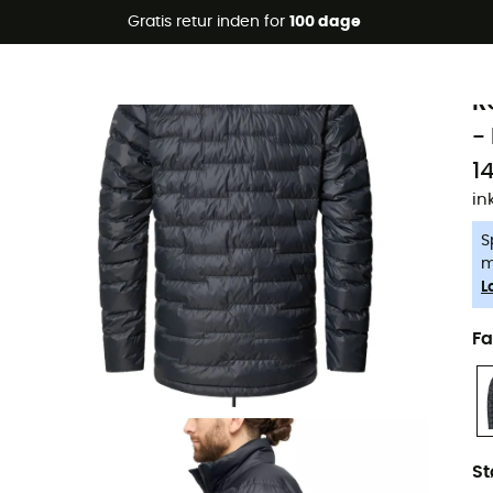
Gratis retur inden for
100 dage
-5% Extra - Kode Summer5
H
Øko-fremstillet
R
-
1
in
S
m
L
Fa
St