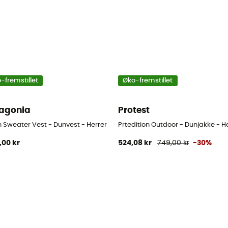
-fremstillet
Øko-fremstillet
agonia
Protest
Herrer
 Sweater Vest - Dunvest - Herrer
Prtedition Outdoor - Dunjakke - H
,00 kr
524,08 kr
749,00 kr
-30%