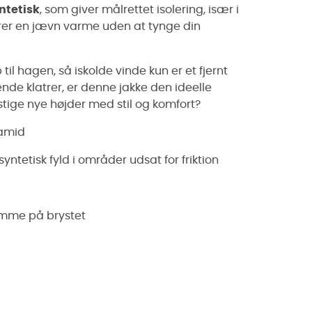
ntetisk
, som giver målrettet isolering, især i
krer en jævn varme uden at tynge din
il hagen, så iskolde vinde kun er et fjernt
ende klatrer, er denne jakke den ideelle
bestige nye højder med stil og komfort?
yamid
ntetisk fyld i områder udsat for friktion
omme på brystet