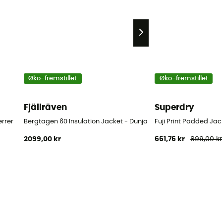
Øko-fremstillet
Øko-fremstillet
Fjällräven
Superdry
errer
Bergtagen 60 Insulation Jacket - Dunjakke - Herrer
Fuji Print Padded Jac
2099,00 kr
661,76 kr
899,00 k