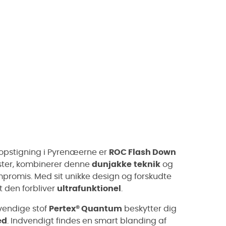
g opstigning i Pyrenæerne er
ROC Flash Down
aster, kombinerer denne
dunjakke
teknik
og
romis. Med sit unikke design og forskudte
 den forbliver
ultrafunktionel
.
vendige stof
Pertex® Quantum
beskytter dig
ed
. Indvendigt findes en smart blanding af