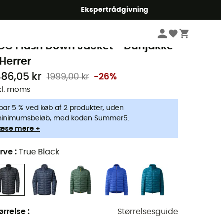
Ekspertrådgivning
Herrer
Jakker herrer
Dunjakker herrer
aglöfs
OC Flash Down Jacket - Dunjakke
 Herrer
486,05 kr
1999,00 kr
-26%
kl. moms
par 5 % ved køb af 2 produkter, uden
inimumsbeløb, med koden Summer5.
æse mere +
rve
:
True Black
ørrelse
:
Størrelsesguide