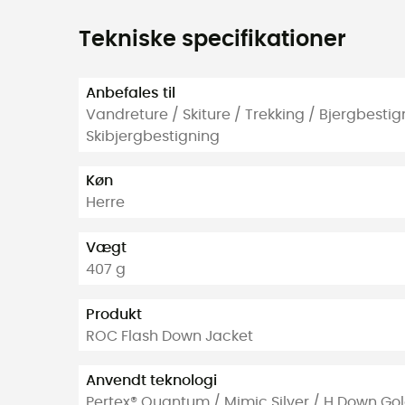
Tekniske specifikationer
Anbefales til
Vandreture / Skiture / Trekking / Bjergbestign
Skibjergbestigning
Køn
Herre
Vægt
407 g
Produkt
ROC Flash Down Jacket
Anvendt teknologi
Pertex® Quantum / Mimic Silver / H Down Go