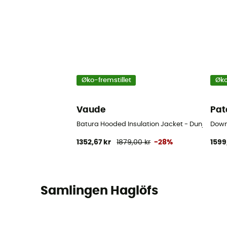
Øko-fremstillet
Øko
Vaude
Pat
Batura Hooded Insulation Jacket - Dunjakke - 
Down
1352,67 kr
1879,00 kr
-28%
1599
Samlingen Haglöfs