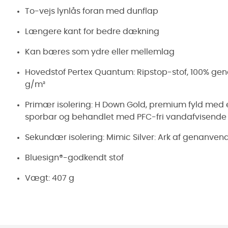
To-vejs lynlås foran med dunflap
Længere kant for bedre dækning
Kan bæres som ydre eller mellemlag
Hovedstof Pertex Quantum: Ripstop-stof, 100% gen
g/m²
Primær isolering: H Down Gold, premium fyld med en 
sporbar og behandlet med PFC-fri vandafvisende
Sekundær isolering: Mimic Silver: Ark af genanvend
Bluesign®-godkendt stof
Vægt: 407 g