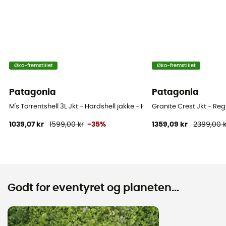
Øko-fremstillet
Øko-fremstillet
Patagonia
Patagonia
M's Torrentshell 3L Jkt - Hardshell jakke - Herrer
Granite Crest Jkt - Reg
1039,07 kr
1599,00 kr
-35%
1359,09 kr
2399,00 k
Godt for eventyret og planeten...