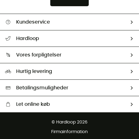
Kundeservice
FAQs & hjælp
Hardloop
Følge min pakke
Om os
Returnering & Tilbagebetaling
Vores forpligtelser
HardGuides
Størrelsesguide
Vores foraftryk
Our ambassadors
Hurtig levering
Second hand
HardGreen Udvalg
Betalingsmuligheder
Let online køb
Gratis levering fra 1000 kr
© Hardloop 2026
Gratis retur inden for 100 dage
Firmainformation
Gratis Kundeservice