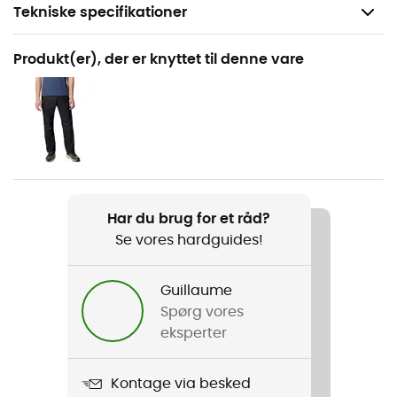
Tekniske specifikationer
Anbefales til
Produkt(er), der er knyttet til denne vare
Vandreture / Trekking
Køn
Herre
Produkt
Pouring Adventure III Jacket
Har du brug for et råd?
Se vores hardguides!
Beklædningsgenstandens opbygning
Membran
Guillaume
Omni-Tech™
Spørg vores
eksperter
Anvendt teknologi
Omni-Tech™
Kontage via besked