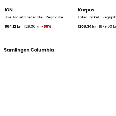
Materialer
ION
Karpos
[main] 100 % nylon recycled / [doublure] 57 %
polyester recyclé - 43 % maille polyester vierge
Bike Jacket Shelter Lite - Regnjakke
Falier Jacket - Regnjak
564,12 kr
1129,00 kr
-50%
1206,34 kr
1879,00 k
Ventilations lynlåse
Nej
Samlingen Columbia