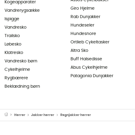
Kogeapparater
Giro Hjelme
Vandrerygsække
Rab Dunjakker
Ispigge
Hundeseler
Vandresko
Hundesnore
Trailsko
Ortlieb Cykeltasker
Løbesko
Altra Sko
Klatresko
Buff Halsedisse
Vandresko børn
Abus Cykelhjelme
Cykelhjelme
Patagonia Dunjakker
Rygbærere
Beklædning børn
Herrer
Jakker herrer
Regnjakker herrer