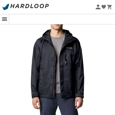
-5% Extra - Kode Summer5
Øko-fremstillet
Er du klar til at møde vejrets luner på din næste