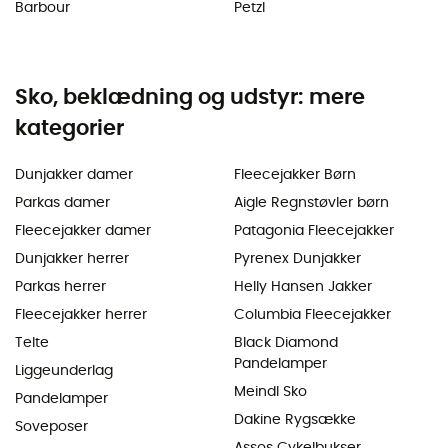
Barbour
Petzl
Sko, beklædning og udstyr: mere
kategorier
Dunjakker damer
Fleecejakker Børn
Parkas damer
Aigle Regnstøvler børn
Fleecejakker damer
Patagonia Fleecejakker
Dunjakker herrer
Pyrenex Dunjakker
Parkas herrer
Helly Hansen Jakker
Fleecejakker herrer
Columbia Fleecejakker
Telte
Black Diamond
Pandelamper
Liggeunderlag
Meindl Sko
Pandelamper
Dakine Rygsække
Soveposer
Assos Cykelbukser