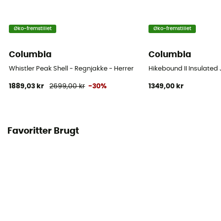
Øko-fremstillet
Øko-fremstillet
Columbia
Columbia
Whistler Peak Shell - Regnjakke - Herrer
Hikebound II Insulated
1889,03 kr
2699,00 kr
-30%
1349,00 kr
Favoritter Brugt