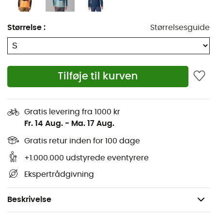
elementerne med denne jakke, der kan forvandle
storme til uforglemmelige eventyr!
Størrelse
:
Størrelsesguide
Omni-Tech™ vand- og åndbar konstruktion med
helt tapede sømme
Justerbar hætte med snøre
Tilføje til kurven
Brystlomme og håndlommer med lynlås
Justerbare manchetter
Gratis levering fra 1000 kr
Fr. 14 Aug.
-
Ma. 17 Aug.
Justerbar kant med snøre
Gratis retur inden for 100 dage
Kan pakkes sammen i håndlommen
+1.000.000 udstyrede eventyrere
Yderside: 100 % genanvendt nylon
Ekspertrådgivning
For: 57 % genanvendt polyester, 43 % ny polyester
mesh.
Beskrivelse