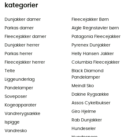
kategorier
Dunjakker damer
Fleecejakker Børn
Parkas damer
Aigle Regnstøvler børn
Fleecejakker damer
Patagonia Fleecejakker
Dunjakker herrer
Pyrenex Dunjakker
Parkas herrer
Helly Hansen Jakker
Fleecejakker herrer
Columbia Fleecejakker
Telte
Black Diamond
Pandelamper
Liggeunderlag
Meindl Sko
Pandelamper
Dakine Rygsække
Soveposer
Assos Cykelbukser
Kogeapparater
Giro Hjelme
Vandrerygsække
Rab Dunjakker
Ispigge
Hundeseler
Vandresko